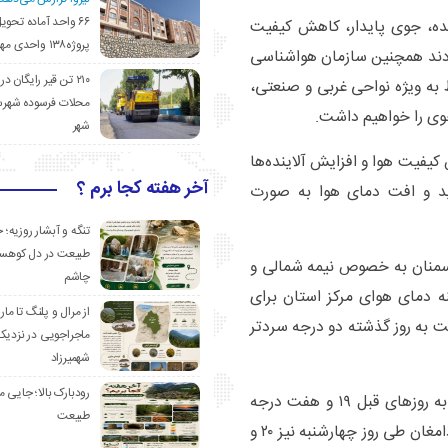
۶۶ واحد آماده تحوی
نده، جوی پایدار، کاهش کیفیت
پروژه۱۳۸ واحدی مهدیشهر
ردند همچنین سازمان هواشناسی
۲۱۰ تن قیر رایگان در
 به ویژه نواحی غربی و صنعتی،
محلات فرسوده شهرس
جوی را خواهیم داشت.
شهر
یفیت هوا و افزایش آلاینده‌ها
آخر هفته کجا برم ؟
 و افت دمای هوا به صورت
تنگه و آبشار روزیه؛ 
طبیعت در دل کوهست
ن سمنان به خصوص نیمه شمالی و
چاشم
ه دمای هوای مرکز استان برای
از مرال و پلنگ تا مار
شده که نسبت به روز گذشته دو درجه سردتر
ماجراجویی در نزدیک
شهمیرزاد
رودبارک بالا؛ جایی می
بیشینه و کمینه دمای هوای شاهرود بدون تغییر نسبت به روزهای قبل ۱۹ و هفت درجه
طبیعت
بالای صفر اعلام شده است و این شاخص در شهرستان دامغان طی روز چهارشنبه نیز ۲۰ و