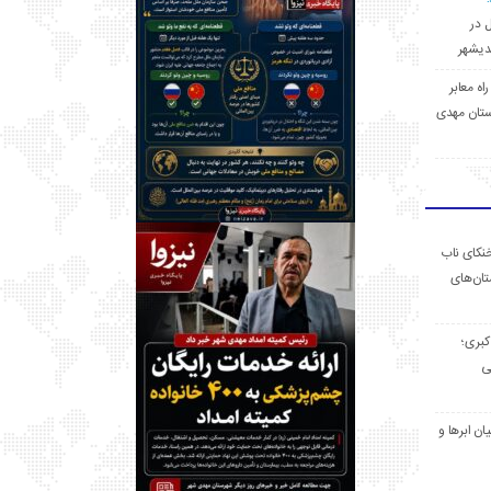
ل در
 راه معابر
تان مهدی
خنکای ناب
ان‌های
 کبری؛
ی
ان ابرها و