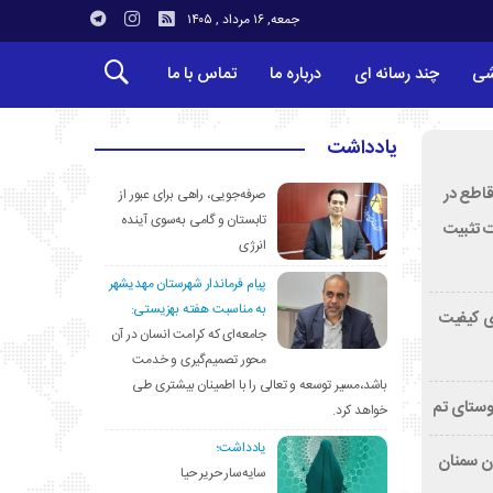
جمعه, ۱۶ مرداد , ۱۴۰۵
شی
چند رسانه ای
درباره ما
تماس با ما
یادداشت
قاطع در
صرفه‌جویی، راهی برای عبور از
تابستان و گامی به‌سوی آینده
ت تثبیت
انرژی
پیام فرماندار شهرستان مهدیشهر
به مناسبت هفته بهزیستی:
ی کیفیت
جامعه‌ای که کرامت انسان در آن
محور تصمیم‌گیری و خدمت
باشد،مسیر توسعه و تعالی را با اطمینان بیشتری طی
وستای تم
خواهد کرد.
یادداشت؛
تان سمنان
سایه‌سار حریر حیا