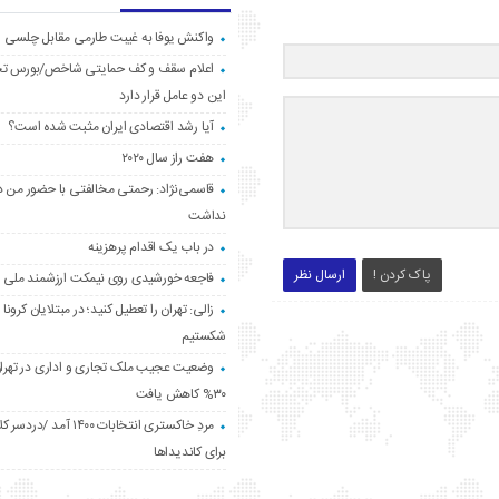
واکنش یوفا به غیبت طارمی مقابل چلسی
اعلام سقف و کف حمایتی شاخص/بورس ت
این دو عامل قرار دارد
آیا رشد اقتصادی ایران مثبت شده است؟
هفت راز سال ۲۰۲۰
قاسمی‌نژاد: رحمتی مخالفتی با حضور من د
نداشت
در باب یک اقدام پرهزینه
پاک کردن !
ارسال نظر
فاجعه خورشیدی روی نیمکت ارزشمند ملی
زالی: تهران را تعطیل کنید؛ در مبتلایان کرونا 
شکستیم
وضعیت عجیب ملک تجاری و اداری در تهران
۳۰% کاهش یافت
مردِ خاکستری انتخابات ۱۴۰۰ آ
برای کاندیداها