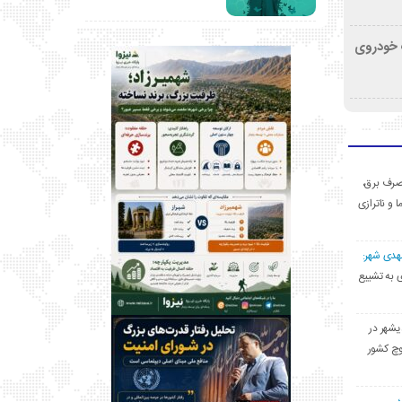
کشف خودروی
ی مصرف برق،
ا و ناترازی
مهدی شهر:
یشهری به تشییع
یشهر در
وچ کشور