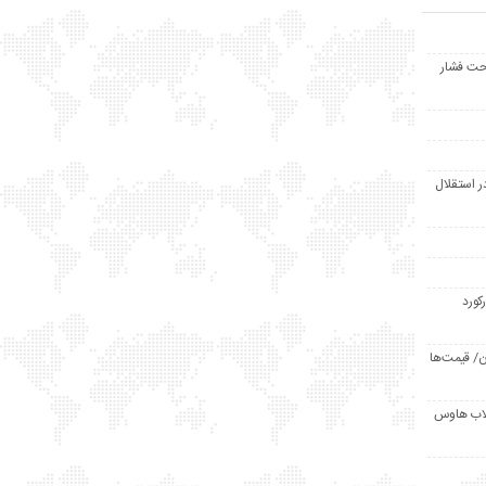
حت فشار
ر استقلال
رکورد
/ قیمت‌ها
مد /دردسر کلاب هاوس