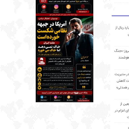
 میلیارد ریال از
مروز؛ «جنگ
هوشمند
در مدیریت
بت کاهش
قرار همدلی»
ر اربعین از
ی اعزام در
ت