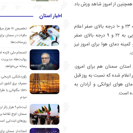
مچنین از امروز شاهد وزش باد
اخبار استان
بیشینه و کمینه دمای هوای گرمسار برای امروز چهارشنبه ۲۳ و ۱۰ درجه بالای صفر اعلام
تخصیص ۱۸ هزار
شده اما فردا شاهد افزایش ابر و کاهش شاخص دمایی به ۲۲ و ۹ درجه بالای صفر
مالیات در سمنان برای
زیرساخت‌ها
ینه دمای هوا برای امروز نیز
انسجام ملی لازمه ا
روایت‌ها» مدیریت 
استان سمنان هم برای امروز،
رسانه می‌خواهد
ه ۲۳ و ۱۳ درجه بالای صفر اعلام شده که نسبت به روز قبل
رکوردشکنی تاریخی 
مصرف برق کشور؛ ث
ی هوای ایوانکی و آرادان به
۱۵۲۰ مگاواتی با «
مردم
ثبت‌نام ۹ هزار زائ
سمنان؛ اوج تقاضا برا
روزهای ابتدایی اس
استاندار: سمنان برای