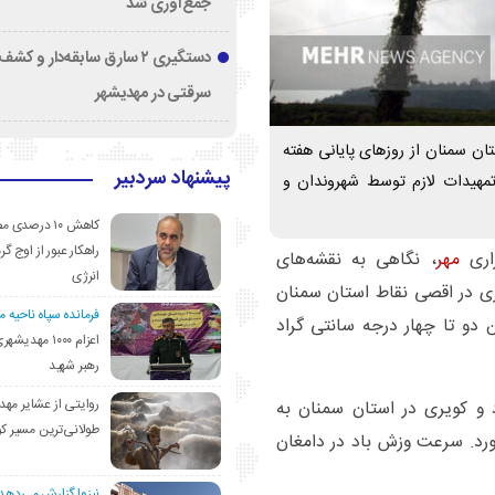
جمع‌آوری شد
دستگیری ۲ سارق سابقه‌دار و 
سرقتی در مهدیشهر
ن سمنان از روزهای پایانی هفته
پیشنهاد سردبیر
تمهیدات لازم توسط شهروندان و
کاهش ۱۰ درصد
راهکار عبور از اوج گرم
اری
مهر
، نگاهی به نقشه‌های
انرژی
ی در اقصی نقاط استان سمنان
فرمانده سپاه ناحیه 
و تا چهار درجه سانتی گراد
اعزام ۱۰۰۰ مهد
رهبر شهید
روایتی از عشایر مهد
و کویری در استان سمنان به
طولانی‌ترین مسیر ک
رد. سرعت وزش باد در دامغان
نیزوا گزارش می‌دهد؛