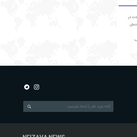
دت در
ادمان