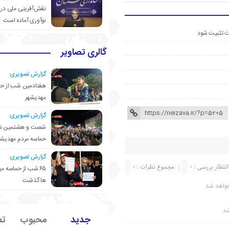
نقش‌آفرینی ملی در 
نوآوری آماده است
ست تثبیت شود
گالری تصاویر
گزارش تصویری:
هفتادمین شب از حم
مهدیشهر
گزارش تصویری:
شصت و هشتمین ش
حماسه مردم مهدیشه
گزارش تصویری:
انتظار بررسی : 0
مجموع نظرات : 0
۶۵ شب از حماسه 
ها گذشت
واهد شد.
شد.
جدید
محبوب
تص