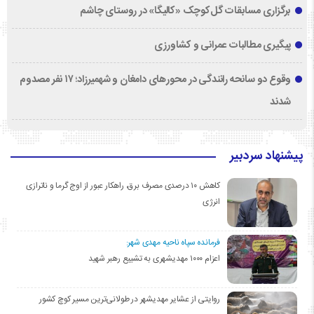
برگزاری مسابقات گل‌کوچک «کالیگا» در روستای چاشم
پیگیری مطالبات عمرانی و کشاورزی
وقوع دو سانحه رانندگی در محورهای دامغان و شهمیرزاد؛ ۱۷ نفر مصدوم
شدند
پیشنهاد سردبیر
کاهش ۱۰ درصدی مصرف برق، راهکار عبور از اوج گرما و ناترازی
انرژی
فرمانده سپاه ناحیه مهدی شهر:
اعزام ۱۰۰۰ مهدیشهری به تشییع رهبر شهید
روایتی از عشایر مهدیشهر در طولانی‌ترین مسیر کوچ کشور