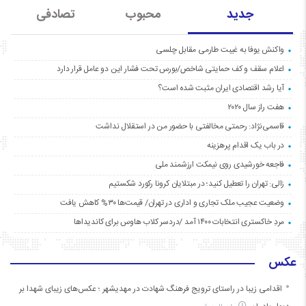
جدید
محبوب
تصادفی
واکنش یوفا به غیبت طارمی مقابل چلسی
اعلام سقف و کف حمایتی شاخص/بورس تحت فشار این دو عامل قرار دارد
آیا رشد اقتصادی ایران مثبت شده است؟
هفت راز سال ۲۰۲۰
قاسمی‌نژاد: رحمتی مخالفتی با حضور من در استقلال نداشت
در باب یک اقدام پرهزینه
فاجعه خورشیدی روی نیمکت ارزشمند ملی
زالی: تهران را تعطیل کنید؛ در مبتلایان کرونا رکورد شکستیم
وضعیت عجیب ملک تجاری و اداری در تهران/ قیمت‌ها ۳۰% کاهش یافت
مردِ خاکستری انتخابات ۱۴۰۰ آمد /دردسر کلاب هاوس برای کاندیداها
عکس
اقدامی زیبا در راستای ترویج فرهنگ شهادت در مهدیشهر ؛ عکس‌های زیبای شهدا بر