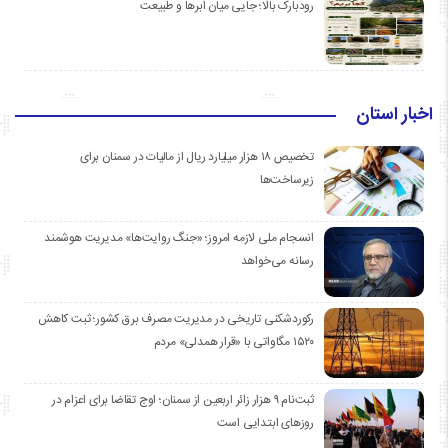
رودبارک بالا؛ جایی میان ابرها و طبیعت
اخبار استان
تخصیص ۱۸ هزار میلیارد ریال از مالیات در سمنان برای
زیرساخت‌ها
انسجام ملی لازمه امروز؛ «جنگ روایت‌ها» مدیریت هوشمند
رسانه می‌خواهد
رکوردشکنی تاریخی در مدیریت مصرف برق کشور؛ ثبت کاهش
۱۵۲۰ مگاواتی با «قرار همدلی» مردم
ثبت‌نام ۹ هزار زائر اربعین از سمنان؛ اوج تقاضا برای اعزام در
روزهای ابتدایی است