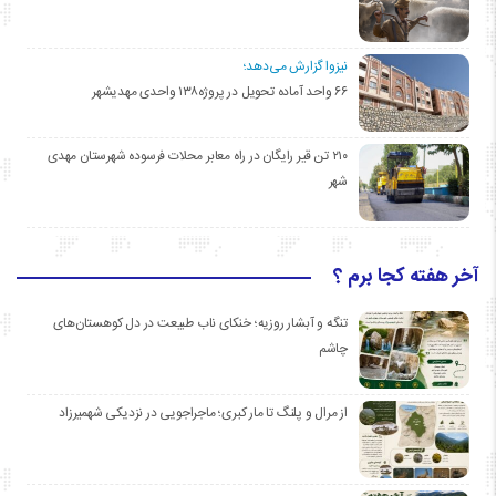
نیزوا گزارش می‌دهد؛
۶۶ واحد آماده تحویل در پروژه۱۳۸ واحدی مهدیشهر
۲۱۰ تن قیر رایگان در راه معابر محلات فرسوده شهرستان مهدی
شهر
آخر هفته کجا برم ؟
تنگه و آبشار روزیه؛ خنکای ناب طبیعت در دل کوهستان‌های
چاشم
از مرال و پلنگ تا مار کبری؛ ماجراجویی در نزدیکی شهمیرزاد