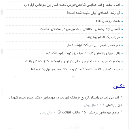
اعلام سقف و کف حمایتی شاخص/بورس تحت فشار این دو عامل قرار دارد
آیا رشد اقتصادی ایران مثبت شده است؟
هفت راز سال ۲۰۲۰
قاسمی‌نژاد: رحمتی مخالفتی با حضور من در استقلال نداشت
در باب یک اقدام پرهزینه
فاجعه خورشیدی روی نیمکت ارزشمند ملی
زالی: تهران را تعطیل کنید؛ در مبتلایان کرونا رکورد شکستیم
وضعیت عجیب ملک تجاری و اداری در تهران/ قیمت‌ها ۳۰% کاهش یافت
مردِ خاکستری انتخابات ۱۴۰۰ آمد /دردسر کلاب هاوس برای کاندیداها
عکس
اقدامی زیبا در راستای ترویج فرهنگ شهادت در مهدیشهر ؛ عکس‌های زیبای شهدا بر
دیوار یادمان
1 سال پیش
مردم مهدیشهر در جشن ۴۵ سالگیِ انقلاب
2 سال پیش