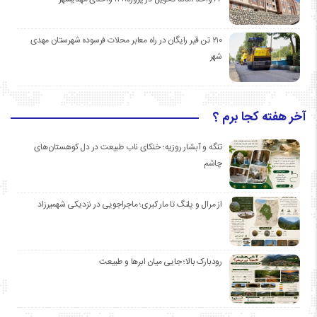
۲۱۰ تن قیر رایگان در راه معابر محلات فرسوده شهرستان مهدی
شهر
آخر هفته کجا برم ؟
تنگه و آبشار روزیه؛ خنکای ناب طبیعت در دل کوهستان‌های
چاشم
از مرال و پلنگ تا مار کبری؛ ماجراجویی در نزدیکی شهمیرزاد
رودبارک بالا؛ جایی میان ابرها و طبیعت