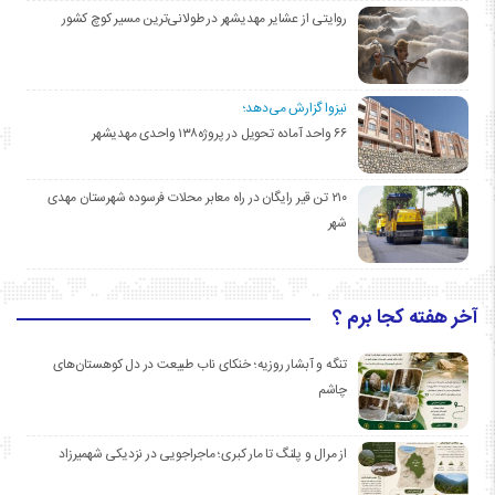
روایتی از عشایر مهدیشهر در طولانی‌ترین مسیر کوچ کشور
نیزوا گزارش می‌دهد؛
۶۶ واحد آماده تحویل در پروژه۱۳۸ واحدی مهدیشهر
۲۱۰ تن قیر رایگان در راه معابر محلات فرسوده شهرستان مهدی
شهر
آخر هفته کجا برم ؟
تنگه و آبشار روزیه؛ خنکای ناب طبیعت در دل کوهستان‌های
چاشم
از مرال و پلنگ تا مار کبری؛ ماجراجویی در نزدیکی شهمیرزاد