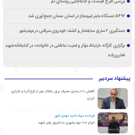
بررسی طرح فینسک و جابه‌جایی روستای تم
۵۴۹۲ دستگاه ماینر غیرمجاز در استان سمنان جمع‌آوری شد
دستگیری ۲ سارق سابقه‌دار و کشف خودروی سرقتی در مهدیشهر
برگزاری کارگاه «ارتباط مؤثر و امنیت عاطفی در خانواده» در کتابخانه شهید
فخری‌زاده
پیشنهاد سردبیر
کاهش ۱۰ درصدی مصرف برق، راهکار عبور از اوج گرما و ناترازی
انرژی
فرمانده سپاه ناحیه مهدی شهر:
اعزام ۱۰۰۰ مهدیشهری به تشییع رهبر شهید