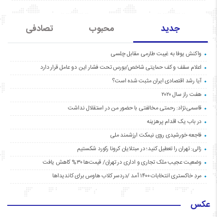
جدید
محبوب
تصادفی
واکنش یوفا به غیبت طارمی مقابل چلسی
اعلام سقف و کف حمایتی شاخص/بورس تحت فشار این دو عامل قرار دارد
آیا رشد اقتصادی ایران مثبت شده است؟
هفت راز سال ۲۰۲۰
قاسمی‌نژاد: رحمتی مخالفتی با حضور من در استقلال نداشت
در باب یک اقدام پرهزینه
فاجعه خورشیدی روی نیمکت ارزشمند ملی
زالی: تهران را تعطیل کنید؛ در مبتلایان کرونا رکورد شکستیم
وضعیت عجیب ملک تجاری و اداری در تهران/ قیمت‌ها ۳۰% کاهش یافت
مردِ خاکستری انتخابات ۱۴۰۰ آمد /دردسر کلاب هاوس برای کاندیداها
عکس