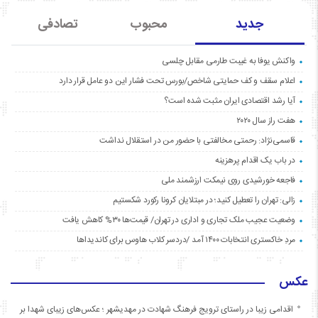
جدید
محبوب
تصادفی
واکنش یوفا به غیبت طارمی مقابل چلسی
اعلام سقف و کف حمایتی شاخص/بورس تحت فشار این دو عامل قرار دارد
آیا رشد اقتصادی ایران مثبت شده است؟
هفت راز سال ۲۰۲۰
قاسمی‌نژاد: رحمتی مخالفتی با حضور من در استقلال نداشت
در باب یک اقدام پرهزینه
فاجعه خورشیدی روی نیمکت ارزشمند ملی
زالی: تهران را تعطیل کنید؛ در مبتلایان کرونا رکورد شکستیم
وضعیت عجیب ملک تجاری و اداری در تهران/ قیمت‌ها ۳۰% کاهش یافت
مردِ خاکستری انتخابات ۱۴۰۰ آمد /دردسر کلاب هاوس برای کاندیداها
عکس
اقدامی زیبا در راستای ترویج فرهنگ شهادت در مهدیشهر ؛ عکس‌های زیبای شهدا بر