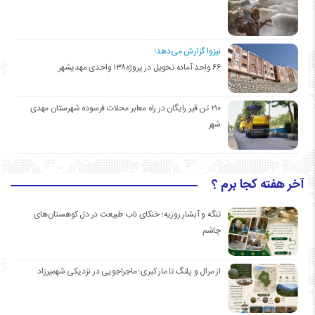
نیزوا گزارش می‌دهد؛
۶۶ واحد آماده تحویل در پروژه۱۳۸ واحدی مهدیشهر
۲۱۰ تن قیر رایگان در راه معابر محلات فرسوده شهرستان مهدی
شهر
آخر هفته کجا برم ؟
تنگه و آبشار روزیه؛ خنکای ناب طبیعت در دل کوهستان‌های
چاشم
از مرال و پلنگ تا مار کبری؛ ماجراجویی در نزدیکی شهمیرزاد