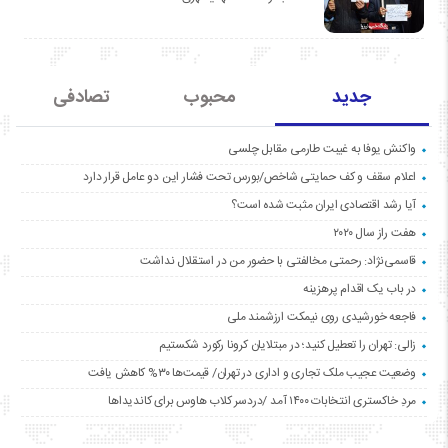
جدید
محبوب
تصادفی
واکنش یوفا به غیبت طارمی مقابل چلسی
اعلام سقف و کف حمایتی شاخص/بورس تحت فشار این دو عامل قرار دارد
آیا رشد اقتصادی ایران مثبت شده است؟
هفت راز سال ۲۰۲۰
قاسمی‌نژاد: رحمتی مخالفتی با حضور من در استقلال نداشت
در باب یک اقدام پرهزینه
فاجعه خورشیدی روی نیمکت ارزشمند ملی
زالی: تهران را تعطیل کنید؛ در مبتلایان کرونا رکورد شکستیم
وضعیت عجیب ملک تجاری و اداری در تهران/ قیمت‌ها ۳۰% کاهش یافت
مردِ خاکستری انتخابات ۱۴۰۰ آمد /دردسر کلاب هاوس برای کاندیداها