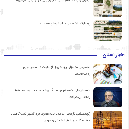
از مرال و پلنگ تا مار کبری؛ ماجراجویی در نزدیکی شهمیرزاد
رودبارک بالا؛ جایی میان ابرها و طبیعت
اخبار استان
تخصیص ۱۸ هزار میلیارد ریال از مالیات در سمنان برای
زیرساخت‌ها
انسجام ملی لازمه امروز؛ «جنگ روایت‌ها» مدیریت هوشمند
رسانه می‌خواهد
رکوردشکنی تاریخی در مدیریت مصرف برق کشور؛ ثبت کاهش
۱۵۲۰ مگاواتی با «قرار همدلی» مردم