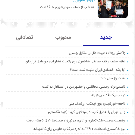
گزارش تصویری:
۶۵ شب از حماسه مهدیشهری ها گذشت
جدید
محبوب
تصادفی
واکنش یوفا به غیبت طارمی مقابل چلسی
اعلام سقف و کف حمایتی شاخص/بورس تحت فشار این دو عامل قرار دارد
آیا رشد اقتصادی ایران مثبت شده است؟
هفت راز سال ۲۰۲۰
قاسمی‌نژاد: رحمتی مخالفتی با حضور من در استقلال نداشت
در باب یک اقدام پرهزینه
فاجعه خورشیدی روی نیمکت ارزشمند ملی
زالی: تهران را تعطیل کنید؛ در مبتلایان کرونا رکورد شکستیم
وضعیت عجیب ملک تجاری و اداری در تهران/ قیمت‌ها ۳۰% کاهش یافت
مردِ خاکستری انتخابات ۱۴۰۰ آمد /دردسر کلاب هاوس برای کاندیداها