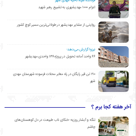
فرمانده سپاه ناحیه مهدی شهر:
اعزام ۱۰۰۰ مهدیشهری به تشییع رهبر شهید
روایتی از عشایر مهدیشهر در طولانی‌ترین مسیر کوچ کشور
نیزوا گزارش می‌دهد؛
۶۶ واحد آماده تحویل در پروژه۱۳۸ واحدی مهدیشهر
۲۱۰ تن قیر رایگان در راه معابر محلات فرسوده شهرستان مهدی
شهر
آخر هفته کجا برم ؟
تنگه و آبشار روزیه؛ خنکای ناب طبیعت در دل کوهستان‌های
چاشم