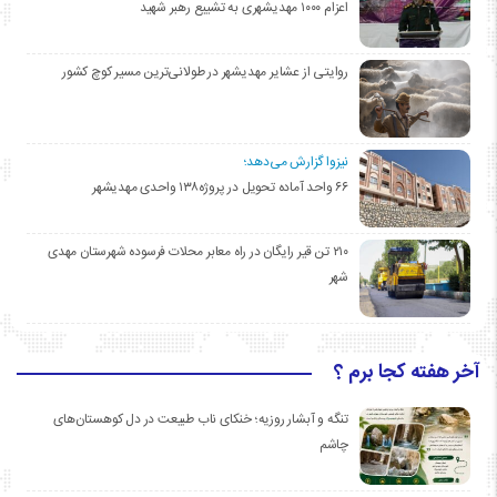
اعزام ۱۰۰۰ مهدیشهری به تشییع رهبر شهید
روایتی از عشایر مهدیشهر در طولانی‌ترین مسیر کوچ کشور
نیزوا گزارش می‌دهد؛
۶۶ واحد آماده تحویل در پروژه۱۳۸ واحدی مهدیشهر
۲۱۰ تن قیر رایگان در راه معابر محلات فرسوده شهرستان مهدی
شهر
آخر هفته کجا برم ؟
تنگه و آبشار روزیه؛ خنکای ناب طبیعت در دل کوهستان‌های
چاشم