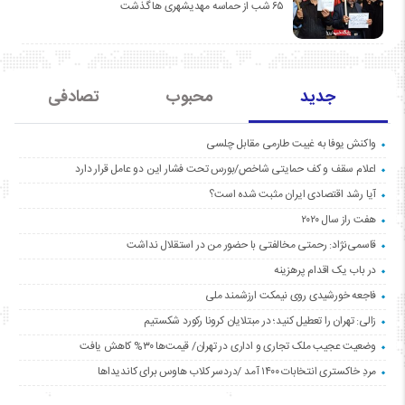
۶۵ شب از حماسه مهدیشهری ها گذشت
جدید
محبوب
تصادفی
واکنش یوفا به غیبت طارمی مقابل چلسی
اعلام سقف و کف حمایتی شاخص/بورس تحت فشار این دو عامل قرار دارد
آیا رشد اقتصادی ایران مثبت شده است؟
هفت راز سال ۲۰۲۰
قاسمی‌نژاد: رحمتی مخالفتی با حضور من در استقلال نداشت
در باب یک اقدام پرهزینه
فاجعه خورشیدی روی نیمکت ارزشمند ملی
زالی: تهران را تعطیل کنید؛ در مبتلایان کرونا رکورد شکستیم
وضعیت عجیب ملک تجاری و اداری در تهران/ قیمت‌ها ۳۰% کاهش یافت
مردِ خاکستری انتخابات ۱۴۰۰ آمد /دردسر کلاب هاوس برای کاندیداها