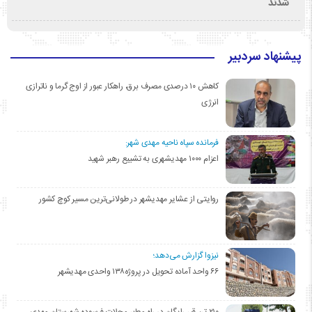
شدند
پیشنهاد سردبیر
کاهش ۱۰ درصدی مصرف برق، راهکار عبور از اوج گرما و ناترازی
انرژی
فرمانده سپاه ناحیه مهدی شهر:
اعزام ۱۰۰۰ مهدیشهری به تشییع رهبر شهید
روایتی از عشایر مهدیشهر در طولانی‌ترین مسیر کوچ کشور
نیزوا گزارش می‌دهد؛
۶۶ واحد آماده تحویل در پروژه۱۳۸ واحدی مهدیشهر
۲۱۰ تن قیر رایگان در راه معابر محلات فرسوده شهرستان مهدی