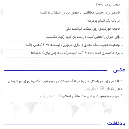
هفت راز سال ۲۰۲۰
قاسمی‌نژاد: رحمتی مخالفتی با حضور من در استقلال نداشت
در باب یک اقدام پرهزینه
فاجعه خورشیدی روی نیمکت ارزشمند ملی
زالی: تهران را تعطیل کنید؛ در مبتلایان کرونا رکورد شکستیم
وضعیت عجیب ملک تجاری و اداری در تهران/ قیمت‌ها ۳۰% کاهش یافت
مردِ خاکستری انتخابات ۱۴۰۰ آمد /دردسر کلاب هاوس برای کاندیداها
عکس
اقدامی زیبا در راستای ترویج فرهنگ شهادت در مهدیشهر ؛ عکس‌های زیبای شهدا بر
دیوار یادمان
1 سال پیش
مردم مهدیشهر در جشن ۴۵ سالگیِ انقلاب
2 سال پیش
یادداشت