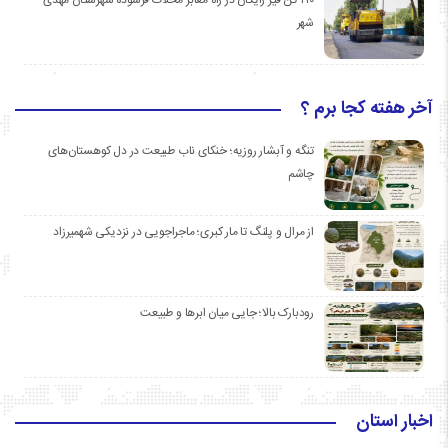
شهر
آخر هفته کجا برم ؟
تنگه و آبشار روزیه؛ خنکای ناب طبیعت در دل کوهستان‌های
چاشم
از مرال و پلنگ تا مار کبری؛ ماجراجویی در نزدیکی شهمیرزاد
رودبارک بالا؛ جایی میان ابرها و طبیعت
اخبار استان