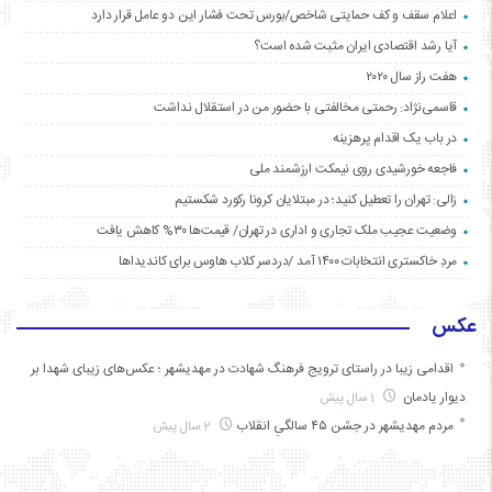
اعلام سقف و کف حمایتی شاخص/بورس تحت فشار این دو عامل قرار دارد
آیا رشد اقتصادی ایران مثبت شده است؟
هفت راز سال ۲۰۲۰
قاسمی‌نژاد: رحمتی مخالفتی با حضور من در استقلال نداشت
در باب یک اقدام پرهزینه
فاجعه خورشیدی روی نیمکت ارزشمند ملی
زالی: تهران را تعطیل کنید؛ در مبتلایان کرونا رکورد شکستیم
وضعیت عجیب ملک تجاری و اداری در تهران/ قیمت‌ها ۳۰% کاهش یافت
مردِ خاکستری انتخابات ۱۴۰۰ آمد /دردسر کلاب هاوس برای کاندیداها
عکس
اقدامی زیبا در راستای ترویج فرهنگ شهادت در مهدیشهر ؛ عکس‌های زیبای شهدا بر
دیوار یادمان
1 سال پیش
مردم مهدیشهر در جشن ۴۵ سالگیِ انقلاب
2 سال پیش