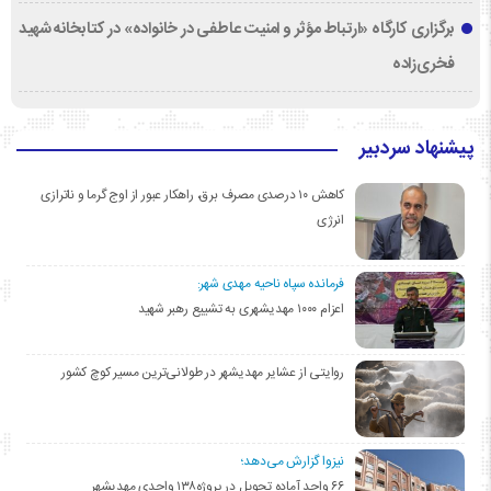
برگزاری کارگاه «ارتباط مؤثر و امنیت عاطفی در خانواده» در کتابخانه شهید
فخری‌زاده
پیشنهاد سردبیر
کاهش ۱۰ درصدی مصرف برق، راهکار عبور از اوج گرما و ناترازی
انرژی
فرمانده سپاه ناحیه مهدی شهر:
اعزام ۱۰۰۰ مهدیشهری به تشییع رهبر شهید
روایتی از عشایر مهدیشهر در طولانی‌ترین مسیر کوچ کشور
نیزوا گزارش می‌دهد؛
۶۶ واحد آماده تحویل در پروژه۱۳۸ واحدی مهدیشهر