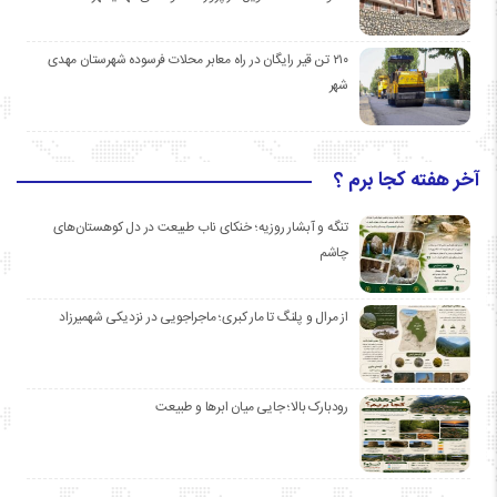
۲۱۰ تن قیر رایگان در راه معابر محلات فرسوده شهرستان مهدی
شهر
آخر هفته کجا برم ؟
تنگه و آبشار روزیه؛ خنکای ناب طبیعت در دل کوهستان‌های
چاشم
از مرال و پلنگ تا مار کبری؛ ماجراجویی در نزدیکی شهمیرزاد
رودبارک بالا؛ جایی میان ابرها و طبیعت