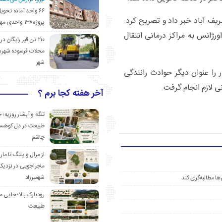
۶۶ واحد آماده تحوی
۱۷ محور ایوانکی به شریف آباد خبر داد و تصریح کرد:
پروژه۱۳۸ واحدی مهدیشهر
رژانس به مراکز درمانی انتقال
۲۱۰ تن قیر رایگان در
محلات فرسوده شهرس
شهر
ور میامی به سبزوار را عنوان دیگر حوادث رانندگی
ی لازم انجام گرفت.
آخر هفته کجا برم ؟
تنگه و آبشار روزیه؛ 
طبیعت در دل کوهست
چاشم
از مرال و پلنگ تا مار
ماجراجویی در نزدیک
شهمیرزاد
ها مطالبه‌گری کند
رودبارک بالا؛ جایی می
طبیعت