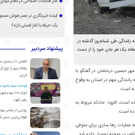
آغاز اقدامات اصلاحی در معابر مهدی
آینده خبرنگاری در عصر هوش مصنوع
یک حرفه یا آغاز فصلی تازه؟
رانندگی طی شبانه‌روز گذشته در
پیشنهاد سردبیر
فانه یک نفر جان خود را از دست
کاهش ۱۰ درصد
راهکار عبور از اوج گرم
مهر حسین درخشان در گفتگو با
انرژی
 رانندگی مهم در استان به وقوع
فرمانده سپاه ناحیه 
اعزام ۱۰۰۰ مهد
رهبر شهید
ده است، افزود: حادثه مربوط به
روایتی از عشایر مهد
وده است.
طولانی‌ترین مسیر ک
ه عملیات رها سازی برای متوفی
 حاضر در صحنه تحویل داده شد.
نیزوا گزارش می‌دهد؛