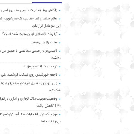
واکنش یوفا به غیبت طارمی مقابل چلسی
اعلام سقف و کف حمایتی شاخص/بورس ت
این دو عامل قرار دارد
آیا رشد اقتصادی ایران مثبت شده است؟
هفت راز سال ۲۰۲۰
قاسمی‌نژاد: رحمتی مخالفتی با حضور من د
نداشت
در باب یک اقدام پرهزینه
فاجعه خورشیدی روی نیمکت ارزشمند ملی
زالی: تهران را تعطیل کنید؛ در مبتلایان کرونا 
شکستیم
وضعیت عجیب ملک تجاری و اداری در تهران
۳۰% کاهش یافت
مردِ خاکستری انتخابات ۱۴۰۰ آ
برای کاندیداها