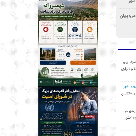
‌شهر
ی؛ پایان
ی مصرف برق،
ا و ناترازی
مهدی شهر:
یشهری به تشییع
یشهر در
وچ کشور