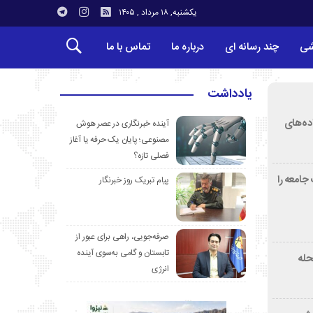
یکشنبه, ۱۸ مرداد , ۱۴۰۵
شی
چند رسانه ای
درباره ما
تماس با ما
یادداشت
ده‌های
آینده خبرنگاری در عصر هوش
مصنوعی؛ پایان یک حرفه یا آغاز
فصلی تازه؟
جامعه را
پیام تبریک روز خبرنگار
صرفه‌جویی، راهی برای عبور از
تابستان و گامی به‌سوی آینده
دمحله
انرژی