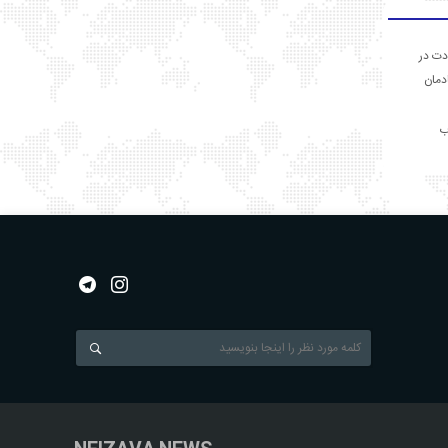
دت در
ادمان