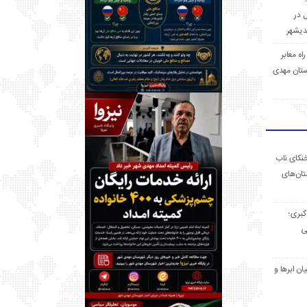
ل در
 راه معابر
تان مهدی
خنکای ناب
ان‌های
 کبری؛
ی
ان ابرها و