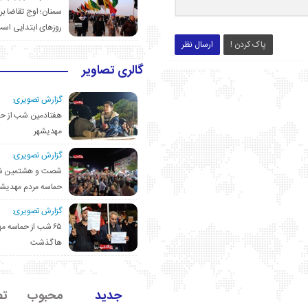
سمنان؛ اوج تقاضا برا
روزهای ابتدایی اس
پاک کردن !
ارسال نظر
گالری تصاویر
گزارش تصویری:
هفتادمین شب از حم
مهدیشهر
گزارش تصویری:
شصت و هشتمین ش
حماسه مردم مهدیشه
گزارش تصویری:
۶۵ شب از حماسه 
ها گذشت
جدید
محبوب
تص