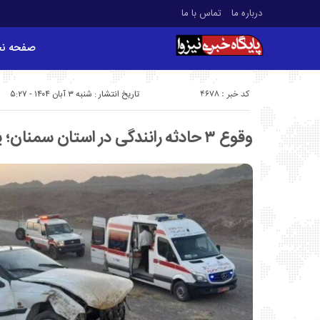
درباره ما
تماس با ما
صفحه ن
کد خبر : 4678
تاریخ انتشار : شنبه ۳ آبان ۱۴۰۴ - ۵:۲۷
وقوع ۳ حادثه رانندگی در استان سمنان؛ یک نفر جان باخت