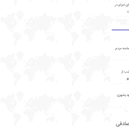
ی اعزام در
ت
اسه مردم
ب از
ر
مهدیشهری
ادفی