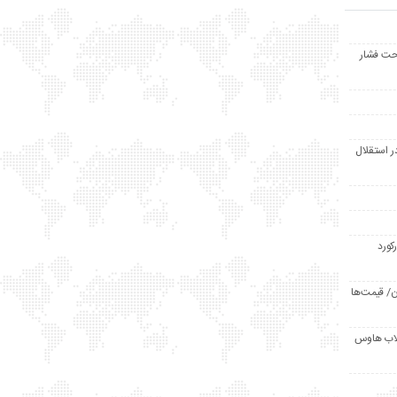
حت فشار
ر استقلال
رکورد
/ قیمت‌ها
مد /دردسر کلاب هاوس