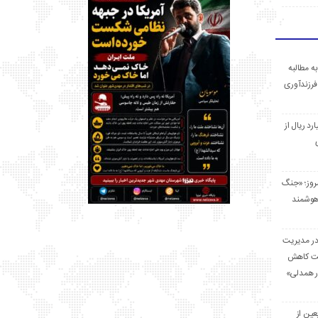
ه مطالبه
فرزندآوری
 میلیارد ریال از
مروز؛ «جنگ
هوشمند
در مدیریت
بت کاهش
قرار همدلی»
ر اربعین از