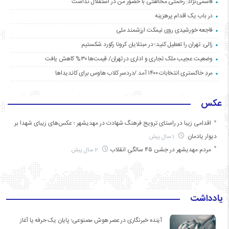
قاسمی‌نژاد: رحمتی مخالفتی با حضور من در استقلال نداشت
در باب یک اقدام پرهزینه
فاجعه خورشیدی روی نیمکت ارزشمند ملی
زالی: تهران را تعطیل کنید؛ در مبتلایان کرونا رکورد شکستیم
وضعیت عجیب ملک تجاری و اداری در تهران/ قیمت‌ها ۳۰% کاهش یافت
مردِ خاکستری انتخابات ۱۴۰۰ آمد /دردسر کلاب هاوس برای کاندیداها
عکس
اقدامی زیبا در راستای ترویج فرهنگ شهادت در مهدیشهر ؛ عکس‌های زیبای شهدا بر
دیوار یادمان
1 سال پیش
مردم مهدیشهر در جشن ۴۵ سالگیِ انقلاب
2 سال پیش
یادداشت
آینده خبرنگاری در عصر هوش مصنوعی؛ پایان یک حرفه یا آغاز