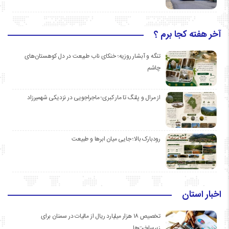
آخر هفته کجا برم ؟
تنگه و آبشار روزیه؛ خنکای ناب طبیعت در دل کوهستان‌های
چاشم
از مرال و پلنگ تا مار کبری؛ ماجراجویی در نزدیکی شهمیرزاد
رودبارک بالا؛ جایی میان ابرها و طبیعت
اخبار استان
تخصیص ۱۸ هزار میلیارد ریال از مالیات در سمنان برای
زیرساخت‌ها