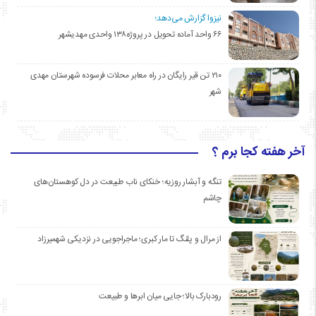
نیزوا گزارش می‌دهد؛
۶۶ واحد آماده تحویل در پروژه۱۳۸ واحدی مهدیشهر
۲۱۰ تن قیر رایگان در راه معابر محلات فرسوده شهرستان مهدی
شهر
آخر هفته کجا برم ؟
تنگه و آبشار روزیه؛ خنکای ناب طبیعت در دل کوهستان‌های
چاشم
از مرال و پلنگ تا مار کبری؛ ماجراجویی در نزدیکی شهمیرزاد
رودبارک بالا؛ جایی میان ابرها و طبیعت