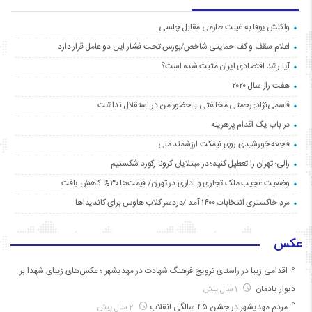
واکنش یوفا به غیبت طارمی مقابل چلسی
اعلام سقف و کف حمایتی شاخص/بورس تحت فشار این دو عامل قرار دارد
آیا رشد اقتصادی ایران مثبت شده است؟
هفت راز سال ۲۰۲۰
قاسمی‌نژاد: رحمتی مخالفتی با حضور من در استقلال نداشت
در باب یک اقدام پرهزینه
فاجعه خورشیدی روی نیمکت ارزشمند ملی
زالی: تهران را تعطیل کنید؛ در مبتلایان کرونا رکورد شکستیم
وضعیت عجیب ملک تجاری و اداری در تهران/ قیمت‌ها ۳۰% کاهش یافت
مردِ خاکستری انتخابات ۱۴۰۰ آمد /دردسر کلاب هاوس برای کاندیداها
عکس
اقدامی زیبا در راستای ترویج فرهنگ شهادت در مهدیشهر ؛ عکس‌های زیبای شهدا بر
دیوار یادمان
1 سال پیش
مردم مهدیشهر در جشن ۴۵ سالگیِ انقلاب
2 سال پیش