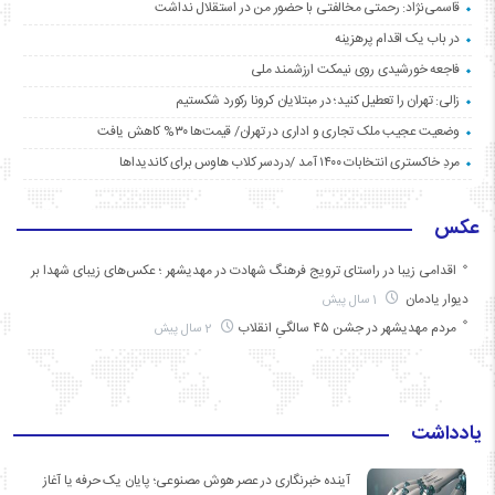
قاسمی‌نژاد: رحمتی مخالفتی با حضور من در استقلال نداشت
در باب یک اقدام پرهزینه
فاجعه خورشیدی روی نیمکت ارزشمند ملی
زالی: تهران را تعطیل کنید؛ در مبتلایان کرونا رکورد شکستیم
وضعیت عجیب ملک تجاری و اداری در تهران/ قیمت‌ها ۳۰% کاهش یافت
مردِ خاکستری انتخابات ۱۴۰۰ آمد /دردسر کلاب هاوس برای کاندیداها
عکس
اقدامی زیبا در راستای ترویج فرهنگ شهادت در مهدیشهر ؛ عکس‌های زیبای شهدا بر
دیوار یادمان
1 سال پیش
مردم مهدیشهر در جشن ۴۵ سالگیِ انقلاب
2 سال پیش
یادداشت
آینده خبرنگاری در عصر هوش مصنوعی؛ پایان یک حرفه یا آغاز