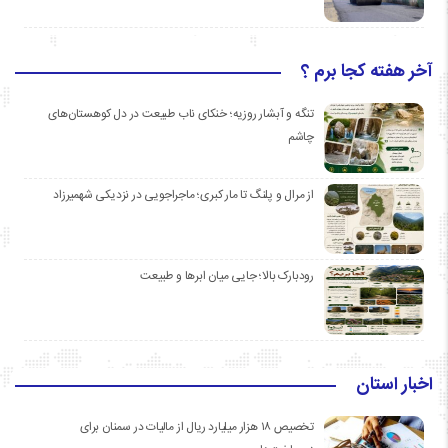
آخر هفته کجا برم ؟
تنگه و آبشار روزیه؛ خنکای ناب طبیعت در دل کوهستان‌های
چاشم
از مرال و پلنگ تا مار کبری؛ ماجراجویی در نزدیکی شهمیرزاد
رودبارک بالا؛ جایی میان ابرها و طبیعت
اخبار استان
تخصیص ۱۸ هزار میلیارد ریال از مالیات در سمنان برای