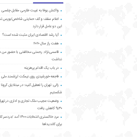
واکنش یوفا به غیبت طارمی مقابل چلسی
اعلام سقف و کف حمایتی شاخص/بورس ت
این دو عامل قرار دارد
آیا رشد اقتصادی ایران مثبت شده است؟
هفت راز سال ۲۰۲۰
قاسمی‌نژاد: رحمتی مخالفتی با حضور من د
نداشت
در باب یک اقدام پرهزینه
فاجعه خورشیدی روی نیمکت ارزشمند ملی
زالی: تهران را تعطیل کنید؛ در مبتلایان کرونا 
شکستیم
وضعیت عجیب ملک تجاری و اداری در تهران
۳۰% کاهش یافت
مردِ خاکستری انتخابات ۱۴۰۰ آ
برای کاندیداها