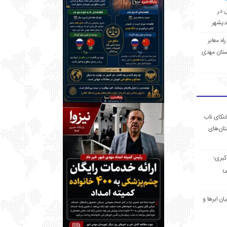
ل در
 راه معابر
تان مهدی
خنکای ناب
ان‌های
 کبری؛
ی
ان ابرها و