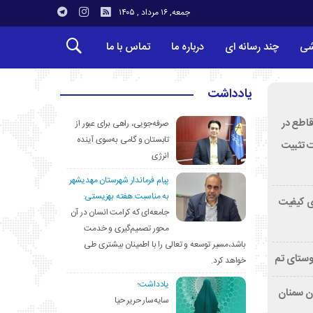
جمعه, ۱۶ مرداد , ۱۴۰۵
شی
چند رسانه ای
درباره ما
تماس با ما
یادداشت
قاطع در
صرفه‌جویی، راهی برای عبور از
تابستان و گامی به‌سوی آینده
ت تثبیت
انرژی
پیام فرماندار شهرستان مهدیشهر
به مناسبت هفته بهزیستی:
ی کیفیت
جامعه‌ای که کرامت انسان در آن
محور تصمیم‌گیری و خدمت
باشد،مسیر توسعه و تعالی را با اطمینان بیشتری طی
وستای تم
خواهد کرد.
یادداشت؛
تان سمنان
سایه‌سار حریر حیا