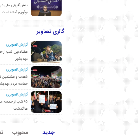
نقش‌آفرینی ملی در 
نوآوری آماده است
گالری تصاویر
گزارش تصویری:
هفتادمین شب از حم
مهدیشهر
گزارش تصویری:
شصت و هشتمین ش
حماسه مردم مهدیشه
گزارش تصویری:
۶۵ شب از حماسه 
ها گذشت
جدید
محبوب
تص