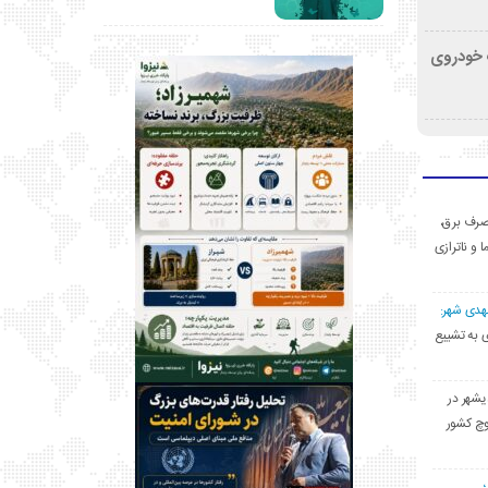
کشف خودروی
ی مصرف برق،
ا و ناترازی
مهدی شهر:
یشهری به تشییع
یشهر در
وچ کشور