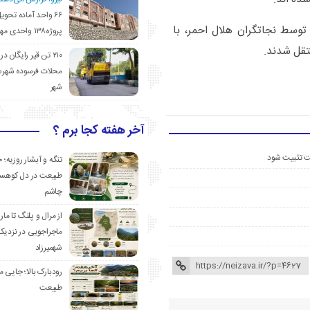
۶۶ واحد آماده تحوی
توسط نجاتگران هلال احمر، با
پروژه۱۳۸ واحدی مهدیشهر
۲۱۰ تن قیر رایگان در
محلات فرسوده شهرس
شهر
آخر هفته کجا برم ؟
ست تثبیت شود
تنگه و آبشار روزیه؛ 
طبیعت در دل کوهست
چاشم
از مرال و پلنگ تا مار
ماجراجویی در نزدیک
شهمیرزاد
رودبارک بالا؛ جایی می
طبیعت