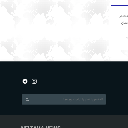
دت در
ادمان