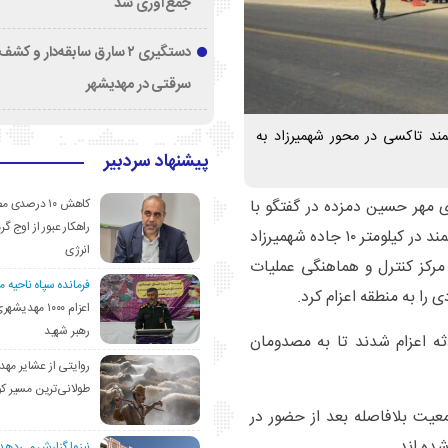
جمع‌آوری شد
دستگیری ۲ سارق سابقه‌دار و 
سرقتی در مهدیشهر
ند تاکسی در محور شهمیرزاد به
پیشنهاد سردبیر
کاهش ۱۰ درصد
ی مهر حسین دمزده در گفتگو با
راهکار عبور از اوج گرم
، از بروز حادثه تصادف دو دستگاه خودروی سمند در کیلومتر ۱۰ جاده شهمیرزاد
انرژی
: مرکز کنترل و هماهنگی عملیات
فرمانده سپاه ناحیه 
را به منطقه اعزام کرد.
اعزام ۱۰۰۰ مهد
رهبر شهید
ثه اعزام شدند تا به مصدومان
روایتی از عشایر مهد
طولانی‌ترین مسیر ک
عیت بلافاصله بعد از حضور در
شده اند.
نیزوا گزارش می‌دهد؛