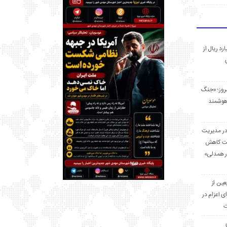
 میلیارد ریال از
مروز؛ «جنگ
هوشمند
در مدیریت
بت کاهش
قرار همدلی»
ر اربعین از
ی اعزام در
ت