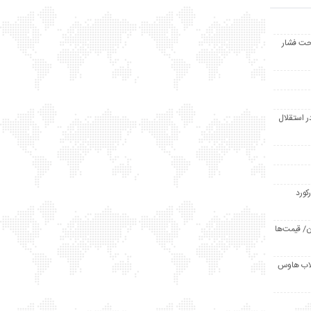
حت فشار
ر استقلال
رکورد
/ قیمت‌ها
مد /دردسر کلاب هاوس