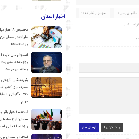
انتظار بررسی : 0
مجموع نظرات : 0
اخبار استان
واهد شد.
تخصیص ۱۸ هزار
مالیات در سمنان برای
شد.
زیرساخت‌ها
انسجام ملی لازمه ا
روایت‌ها» مدیریت 
رسانه می‌خواهد
رکوردشکنی تاریخی 
مصرف برق کشور؛ ث
۱۵۲۰ مگاواتی با «
مردم
ثبت‌نام ۹ هزار زائ
سمنان؛ اوج تقاضا برا
روزهای ابتدایی اس
پاک کردن !
ارسال نظر
استاندار: سمنان برای