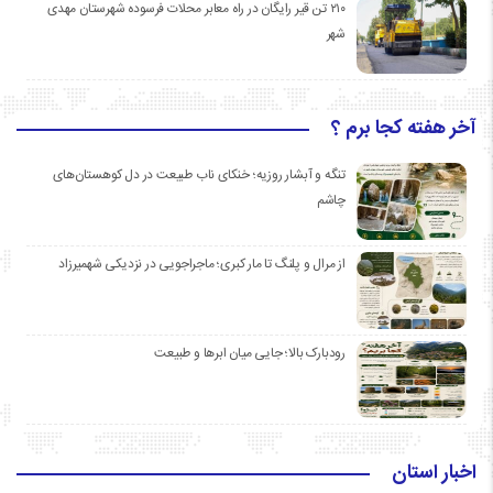
۲۱۰ تن قیر رایگان در راه معابر محلات فرسوده شهرستان مهدی
شهر
آخر هفته کجا برم ؟
تنگه و آبشار روزیه؛ خنکای ناب طبیعت در دل کوهستان‌های
چاشم
از مرال و پلنگ تا مار کبری؛ ماجراجویی در نزدیکی شهمیرزاد
رودبارک بالا؛ جایی میان ابرها و طبیعت
اخبار استان