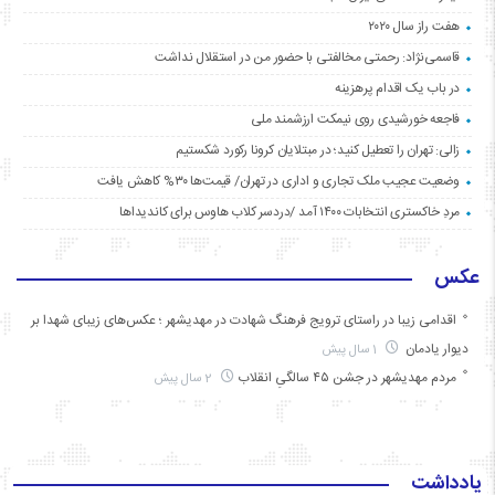
هفت راز سال ۲۰۲۰
قاسمی‌نژاد: رحمتی مخالفتی با حضور من در استقلال نداشت
در باب یک اقدام پرهزینه
فاجعه خورشیدی روی نیمکت ارزشمند ملی
زالی: تهران را تعطیل کنید؛ در مبتلایان کرونا رکورد شکستیم
وضعیت عجیب ملک تجاری و اداری در تهران/ قیمت‌ها ۳۰% کاهش یافت
مردِ خاکستری انتخابات ۱۴۰۰ آمد /دردسر کلاب هاوس برای کاندیداها
عکس
اقدامی زیبا در راستای ترویج فرهنگ شهادت در مهدیشهر ؛ عکس‌های زیبای شهدا بر
دیوار یادمان
1 سال پیش
مردم مهدیشهر در جشن ۴۵ سالگیِ انقلاب
2 سال پیش
یادداشت