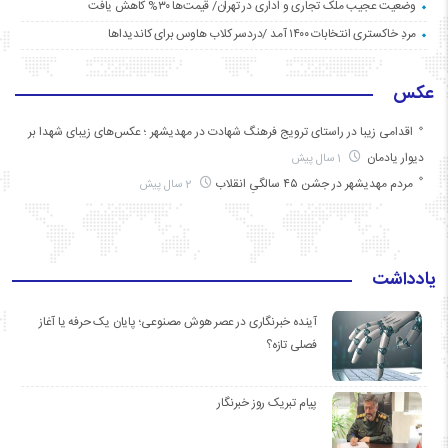
وضعیت عجیب ملک تجاری و اداری در تهران/ قیمت‌ها ۳۰% کاهش یافت
مردِ خاکستری انتخابات ۱۴۰۰ آمد /دردسر کلاب هاوس برای کاندیداها
عکس
اقدامی زیبا در راستای ترویج فرهنگ شهادت در مهدیشهر ؛ عکس‌های زیبای شهدا بر
دیوار یادمان
1 سال پیش
مردم مهدیشهر در جشن ۴۵ سالگیِ انقلاب
2 سال پیش
یادداشت
آینده خبرنگاری در عصر هوش مصنوعی؛ پایان یک حرفه یا آغاز
فصلی تازه؟
پیام تبریک روز خبرنگار