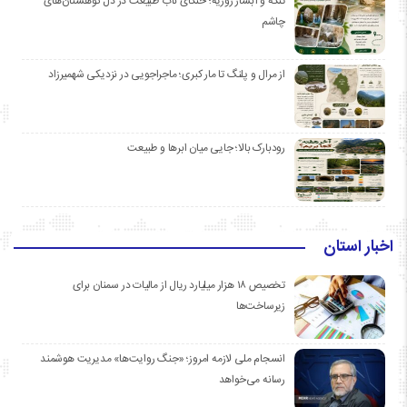
تنگه و آبشار روزیه؛ خنکای ناب طبیعت در دل کوهستان‌های
چاشم
از مرال و پلنگ تا مار کبری؛ ماجراجویی در نزدیکی شهمیرزاد
رودبارک بالا؛ جایی میان ابرها و طبیعت
اخبار استان
تخصیص ۱۸ هزار میلیارد ریال از مالیات در سمنان برای
زیرساخت‌ها
انسجام ملی لازمه امروز؛ «جنگ روایت‌ها» مدیریت هوشمند
رسانه می‌خواهد