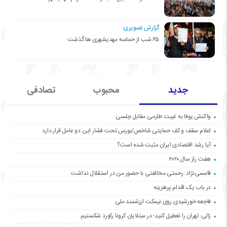
گزارش تصویری:
۶۵ شب از حماسه مهدیشهری ها گذشت
جدید
محبوب
تصادفی
واکنش یوفا به غیبت طارمی مقابل چلسی
اعلام سقف و کف حمایتی شاخص/بورس تحت فشار این دو عامل قرار دارد
آیا رشد اقتصادی ایران مثبت شده است؟
هفت راز سال ۲۰۲۰
قاسمی‌نژاد: رحمتی مخالفتی با حضور من در استقلال نداشت
در باب یک اقدام پرهزینه
فاجعه خورشیدی روی نیمکت ارزشمند ملی
زالی: تهران را تعطیل کنید؛ در مبتلایان کرونا رکورد شکستیم