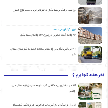
روایتی از عشایر مهدیشهر در طولانی‌ترین مسیر کوچ کشور
نیزوا گزارش می‌دهد؛
۶۶ واحد آماده تحویل در پروژه۱۳۸ واحدی مهدیشهر
۲۱۰ تن قیر رایگان در راه معابر محلات فرسوده شهرستان مهدی
شهر
آخر هفته کجا برم ؟
تنگه و آبشار روزیه؛ خنکای ناب طبیعت در دل کوهستان‌های
چاشم
از مرال و پلنگ تا مار کبری؛ ماجراجویی در نزدیکی شهمیرزاد