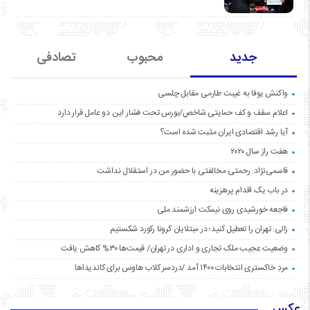
جدید
محبوب
تصادفی
واکنش یوفا به غیبت طارمی مقابل چلسی
اعلام سقف و کف حمایتی شاخص/بورس تحت فشار این دو عامل قرار دارد
آیا رشد اقتصادی ایران مثبت شده است؟
هفت راز سال ۲۰۲۰
قاسمی‌نژاد: رحمتی مخالفتی با حضور من در استقلال نداشت
در باب یک اقدام پرهزینه
فاجعه خورشیدی روی نیمکت ارزشمند ملی
زالی: تهران را تعطیل کنید؛ در مبتلایان کرونا رکورد شکستیم
وضعیت عجیب ملک تجاری و اداری در تهران/ قیمت‌ها ۳۰% کاهش یافت
مردِ خاکستری انتخابات ۱۴۰۰ آمد /دردسر کلاب هاوس برای کاندیداها
عکس