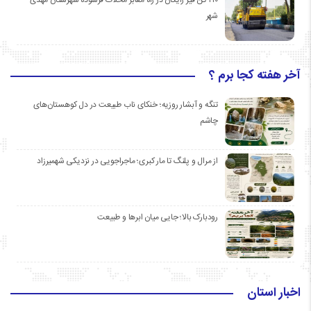
شهر
آخر هفته کجا برم ؟
تنگه و آبشار روزیه؛ خنکای ناب طبیعت در دل کوهستان‌های
چاشم
از مرال و پلنگ تا مار کبری؛ ماجراجویی در نزدیکی شهمیرزاد
رودبارک بالا؛ جایی میان ابرها و طبیعت
اخبار استان