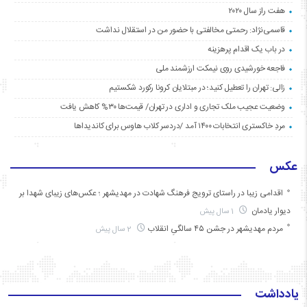
هفت راز سال ۲۰۲۰
قاسمی‌نژاد: رحمتی مخالفتی با حضور من در استقلال نداشت
در باب یک اقدام پرهزینه
فاجعه خورشیدی روی نیمکت ارزشمند ملی
زالی: تهران را تعطیل کنید؛ در مبتلایان کرونا رکورد شکستیم
وضعیت عجیب ملک تجاری و اداری در تهران/ قیمت‌ها ۳۰% کاهش یافت
مردِ خاکستری انتخابات ۱۴۰۰ آمد /دردسر کلاب هاوس برای کاندیداها
عکس
اقدامی زیبا در راستای ترویج فرهنگ شهادت در مهدیشهر ؛ عکس‌های زیبای شهدا بر
دیوار یادمان
1 سال پیش
مردم مهدیشهر در جشن ۴۵ سالگیِ انقلاب
2 سال پیش
یادداشت