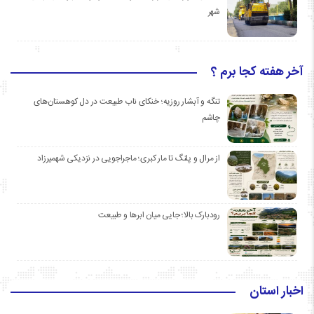
شهر
آخر هفته کجا برم ؟
تنگه و آبشار روزیه؛ خنکای ناب طبیعت در دل کوهستان‌های
چاشم
از مرال و پلنگ تا مار کبری؛ ماجراجویی در نزدیکی شهمیرزاد
رودبارک بالا؛ جایی میان ابرها و طبیعت
اخبار استان