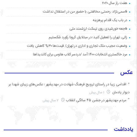
هفت راز سال ۲۰۲۰
قاسمی‌نژاد: رحمتی مخالفتی با حضور من در استقلال نداشت
در باب یک اقدام پرهزینه
فاجعه خورشیدی روی نیمکت ارزشمند ملی
زالی: تهران را تعطیل کنید؛ در مبتلایان کرونا رکورد شکستیم
وضعیت عجیب ملک تجاری و اداری در تهران/ قیمت‌ها ۳۰% کاهش یافت
مردِ خاکستری انتخابات ۱۴۰۰ آمد /دردسر کلاب هاوس برای کاندیداها
عکس
اقدامی زیبا در راستای ترویج فرهنگ شهادت در مهدیشهر ؛ عکس‌های زیبای شهدا بر
دیوار یادمان
1 سال پیش
مردم مهدیشهر در جشن ۴۵ سالگیِ انقلاب
2 سال پیش
یادداشت