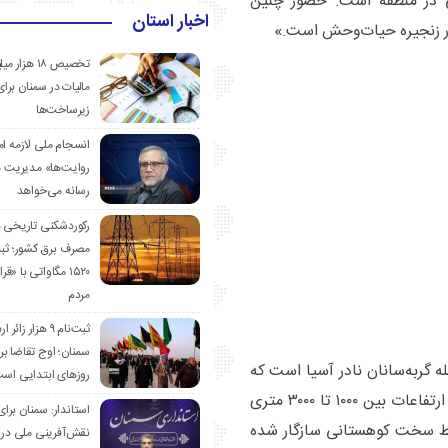
ی در منطقه است. حضور چنین
اخبار استان
ر زنجیره حیات‌وحش است.»
تخصیص ۱۸ هزار
مالیات در سمنان برای
زیرساخت‌ها
انسجام ملی لازمه ا
روایت‌ها» مدیریت 
رسانه می‌خواهد
رکوردشکنی تاریخی 
مصرف برق کشور؛ ث
۱۵۲۰ مگاواتی با «
مردم
ثبت‌نام ۹ هزار زائ
سمنان؛ اوج تقاضا برا
ربه پَلاس (Otocolobus manul) از جمله گربه‌سانان نادر آسیا است که
روزهای ابتدایی اس
در ایران نیز پراکنش محدودی دارد. این جانور معمولاً در ارتفاعات بین ۱۰۰۰ تا ۳۰۰۰ متری
استاندار: سمنان برای
ایط سخت کوهستانی سازگار شده
نقش‌آفرینی ملی در 