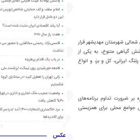
واکنش یوفا به غیبت طارمی مقابل چلسی
اعلام سقف و کف حمایتی شاخص/بورس ت
این دو عامل قرار دارد
آیا رشد اقتصادی ایران مثبت شده است؟
هفت راز سال ۲۰۲۰
شمالی شهرستان مهدیشهر قرار
قاسمی‌نژاد: رحمتی مخالفتی با حضور من د
نداشت
شش گیاهی متنوع، به یکی از
در باب یک اقدام پرهزینه
نگ ایرانی، کل و بز، و انواع
فاجعه خورشیدی روی نیمکت ارزشمند ملی
زالی: تهران را تعطیل کنید؛ در مبتلایان کرونا 
شکستیم
وضعیت عجیب ملک تجاری و اداری در تهران
 بر ضرورت تداوم برنامه‌های
۳۰% کاهش یافت
ش جوامع محلی برای همزیستی
مردِ خاکستری انتخابات ۱۴۰۰ آ
برای کاندیداها
عکس