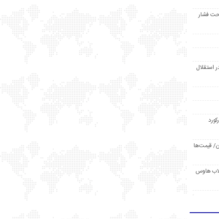
حت فشار
ر استقلال
رکورد
/ قیمت‌ها
مد /دردسر کلاب هاوس