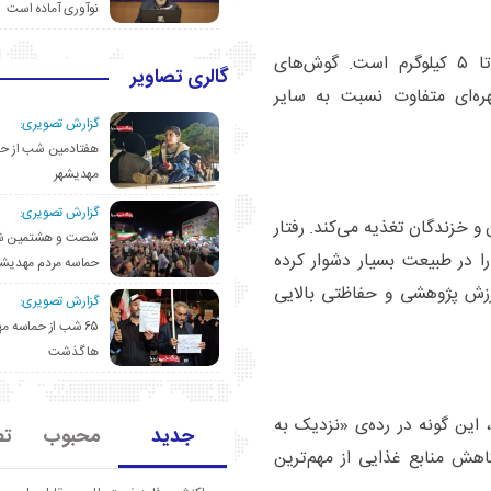
نوآوری آماده است
طول بدن آن حدود ۶۰ سانتی‌متر و وزنش بین ۳ تا ۵ کیلوگرم است. گوش‌های
گالری تصاویر
ه‌ای متفاوت نسبت به سایر
گزارش تصویری:
هفتادمین شب از حم
مهدیشهر
گزارش تصویری:
 خزندگان تغذیه می‌کند. رفتار
شصت و هشتمین ش
را در طبیعت بسیار دشوار کرده
حماسه مردم مهدیشه
ش پژوهشی و حفاظتی بالایی
گزارش تصویری:
۶۵ شب از حماسه 
ها گذشت
فهرست اتحادیه جهانی حفاظت از طبیعت (IUCN)، این گونه در رده‌ی «نزدیک به
جدید
محبوب
تص
اهش منابع غذایی از مهم‌ترین