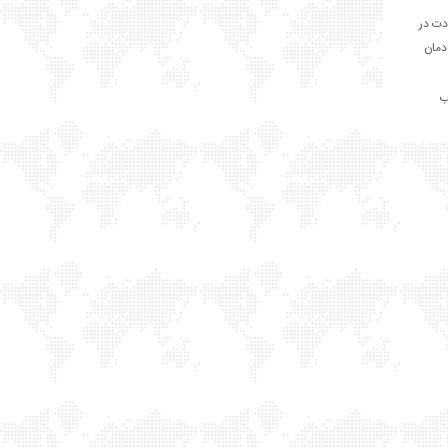
دت در
ادمان