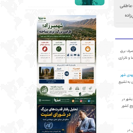
ت عاطفی
زاده
ی مصرف برق،
ا و ناترازی
مهدی شهر:
یشهری به تشییع
یشهر در
وچ کشور
ل در