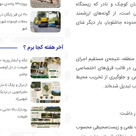
سان کوچک و نادر که زیستگاه
پروژه۱۳۸ واحدی مهدیشهر
 است، از گونه‌های ارزشمند
۲۱۰ تن قیر رایگان در
محلات فرسوده شهرس
وده جاشلوبار، بار دیگر غنای
شهر
آخر هفته کجا برم ؟
منطقه، نتیجه‌ی مستقیم اجرای
تنگه و آبشار روزیه؛ 
ی در قالب قرق‌های اختصاصی
طبیعت در دل کوهست
چاشم
عی و جلوگیری از تخریب محیط
از مرال و پلنگ تا مار
ب تبدیل شده‌اند.
ماجراجویی در نزدیک
شهمیرزاد
رودبارک بالا؛ جایی می
ر داشت:
طبیعت
قیت علمی و زیست‌محیطی محسوب