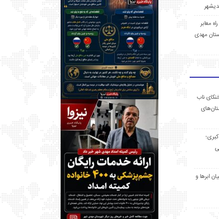
 راه معابر
تان مهدی
خنکای ناب
ان‌های
 کبری؛
ی
ان ابرها و