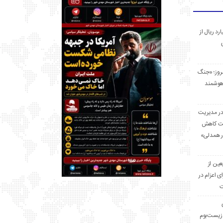
 میلیارد ریال از
مروز؛ «جنگ
هوشمند
در مدیریت
بت کاهش
قرار همدلی»
ر اربعین از
ی اعزام در
ت
زیست‌بوم