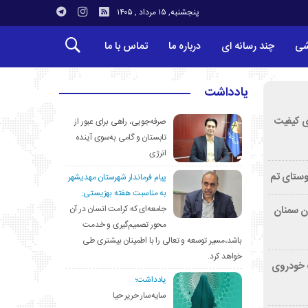
پنجشنبه, ۱۵ مرداد , ۱۴۰۵
شی
چند رسانه ای
درباره ما
تماس با ما
یادداشت
ی کیفیت
صرفه‌جویی، راهی برای عبور از
تابستان و گامی به‌سوی آینده
انرژی
وستای تم
پیام فرماندار شهرستان مهدیشهر
به مناسبت هفته بهزیستی:
جامعه‌ای که کرامت انسان در آن
تان سمنان
محور تصمیم‌گیری و خدمت
باشد،مسیر توسعه و تعالی را با اطمینان بیشتری طی
خواهد کرد.
کشف خودروی
یادداشت؛
سایه‌سار حریر حیا