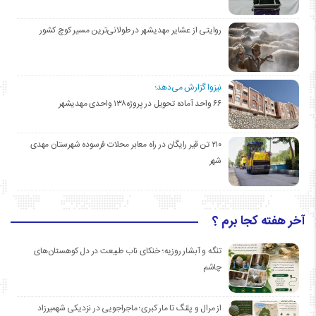
روایتی از عشایر مهدیشهر در طولانی‌ترین مسیر کوچ کشور
نیزوا گزارش می‌دهد؛
۶۶ واحد آماده تحویل در پروژه۱۳۸ واحدی مهدیشهر
۲۱۰ تن قیر رایگان در راه معابر محلات فرسوده شهرستان مهدی
شهر
آخر هفته کجا برم ؟
تنگه و آبشار روزیه؛ خنکای ناب طبیعت در دل کوهستان‌های
چاشم
از مرال و پلنگ تا مار کبری؛ ماجراجویی در نزدیکی شهمیرزاد