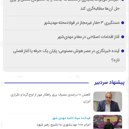
حل آن‌ها مطالبه‌گری کند
دستگیری ۳ حفار غیرمجاز در فولادمحله مهدیشهر
آغاز اقدامات اصلاحی در معابر مهدی‌شهر
آینده خبرنگاری در عصر هوش مصنوعی؛ پایان یک حرفه یا آغاز فصلی
تازه؟
پیشنهاد سردبیر
کاهش ۱۰ درصدی مصرف برق، راهکار عبور از اوج گرما و ناترازی
انرژی
فرمانده سپاه ناحیه مهدی شهر:
اعزام ۱۰۰۰ مهدیشهری به تشییع رهبر شهید