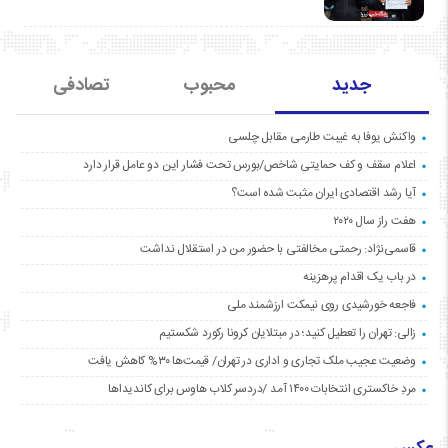
جدید
محبوب
تصادفی
واکنش یوفا به غیبت طارمی مقابل چلسی
اعلام سقف و کف حمایتی شاخص/بورس تحت فشار این دو عامل قرار دارد
آیا رشد اقتصادی ایران مثبت شده است؟
هفت راز سال ۲۰۲۰
قاسمی‌نژاد: رحمتی مخالفتی با حضور من در استقلال نداشت
در باب یک اقدام پرهزینه
فاجعه خورشیدی روی نیمکت ارزشمند ملی
زالی: تهران را تعطیل کنید؛ در مبتلایان کرونا رکورد شکستیم
وضعیت عجیب ملک تجاری و اداری در تهران/ قیمت‌ها ۳۰% کاهش یافت
مردِ خاکستری انتخابات ۱۴۰۰ آمد /دردسر کلاب هاوس برای کاندیداها