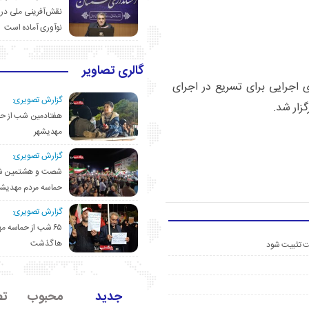
نقش‌آفرینی ملی در 
نوآوری آماده است
گالری تصاویر
 اجرایی برای تسریع در اجرای
گزارش تصویری:
زار شد.
هفتادمین شب از حم
مهدیشهر
گزارش تصویری:
شصت و هشتمین ش
حماسه مردم مهدیشه
گزارش تصویری:
۶۵ شب از حماسه 
ها گذشت
ست تثبیت شود
جدید
محبوب
تص