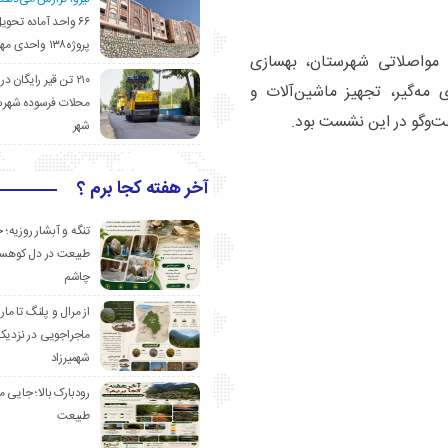
۶۶ واحد آماده تحوی
پروژه۱۳۸ واحدی مهدیشهر
مواصلاتی شهرستان، بهسازی
۲۱۰ تن قیر رایگان در
 مه‌گیر، تجهیز ماشین‌آلات و
محلات فرسوده شهرس
ت‌وگو در این نشست بود.
شهر
آخر هفته کجا برم ؟
تنگه و آبشار روزیه؛ 
طبیعت در دل کوهست
چاشم
از مرال و پلنگ تا مار
ماجراجویی در نزدیک
شهمیرزاد
رودبارک بالا؛ جایی می
طبیعت