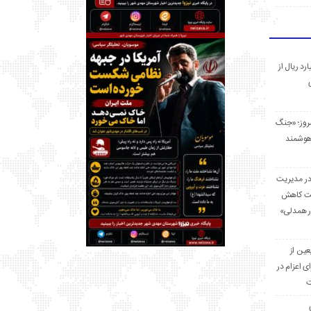
 میلیارد ریال از
مروز؛ «جنگ
هوشمند
در مدیریت
بت کاهش
قرار همدلی»
ر اربعین از
ی اعزام در
ت