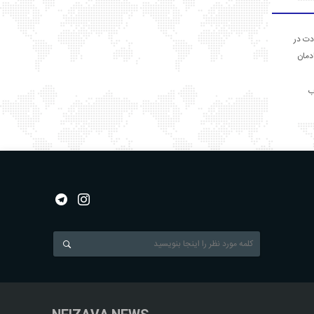
دت در
ادمان