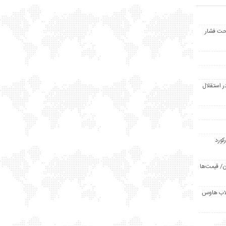
حت فشار
ر استقلال
رکورد
/ قیمت‌ها
مد /دردسر کلاب هاوس