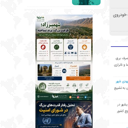
کشف خودروی
ی مصرف برق،
ا و ناترازی
مهدی شهر:
یشهری به تشییع
یشهر در
وچ کشور