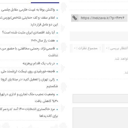
واکنش یوفا به غیبت طارمی مقابل چلسی
اعلام سقف و کف حمایتی شاخص/بورس ت
این دو عامل قرار دارد
آیا رشد اقتصادی ایران مثبت شده است؟
هفت راز سال ۲۰۲۰
انتظار بررسی : 0
مجموع نظرات : 0
قاسمی‌نژاد: رحمتی مخالفتی با حضور من د
نداشت
واهد شد.
در باب یک اقدام پرهزینه
فاجعه خورشیدی روی نیمکت ارزشمند ملی
شد.
زالی: تهران را تعطیل کنید؛ در مبتلایان کرونا 
شکستیم
وضعیت عجیب ملک تجاری و اداری در تهران
۳۰% کاهش یافت
مردِ خاکستری انتخابات ۱۴۰۰ آ
برای کاندیداها