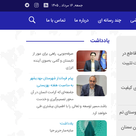
جمعه, ۱۶ مرداد , ۱۴۰۵
شی
چند رسانه ای
درباره ما
تماس با ما
یادداشت
قاطع در
صرفه‌جویی، راهی برای عبور از
تابستان و گامی به‌سوی آینده
ت تثبیت
انرژی
پیام فرماندار شهرستان مهدیشهر
به مناسبت هفته بهزیستی:
ی کیفیت
جامعه‌ای که کرامت انسان در آن
محور تصمیم‌گیری و خدمت
باشد،مسیر توسعه و تعالی را با اطمینان بیشتری طی
وستای تم
خواهد کرد.
یادداشت؛
تان سمنان
سایه‌سار حریر حیا