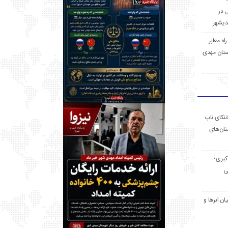
ل در
 راه معابر
تان مهدی
خنکای ناب
ان‌های
 کبری؛
ی
ان ابرها و