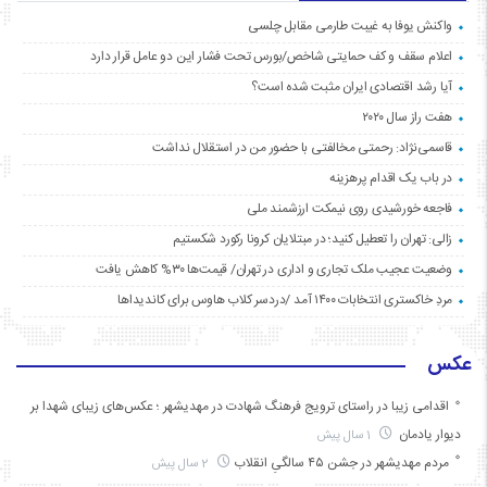
واکنش یوفا به غیبت طارمی مقابل چلسی
اعلام سقف و کف حمایتی شاخص/بورس تحت فشار این دو عامل قرار دارد
آیا رشد اقتصادی ایران مثبت شده است؟
هفت راز سال ۲۰۲۰
قاسمی‌نژاد: رحمتی مخالفتی با حضور من در استقلال نداشت
در باب یک اقدام پرهزینه
فاجعه خورشیدی روی نیمکت ارزشمند ملی
زالی: تهران را تعطیل کنید؛ در مبتلایان کرونا رکورد شکستیم
وضعیت عجیب ملک تجاری و اداری در تهران/ قیمت‌ها ۳۰% کاهش یافت
مردِ خاکستری انتخابات ۱۴۰۰ آمد /دردسر کلاب هاوس برای کاندیداها
عکس
اقدامی زیبا در راستای ترویج فرهنگ شهادت در مهدیشهر ؛ عکس‌های زیبای شهدا بر
دیوار یادمان
1 سال پیش
مردم مهدیشهر در جشن ۴۵ سالگیِ انقلاب
2 سال پیش