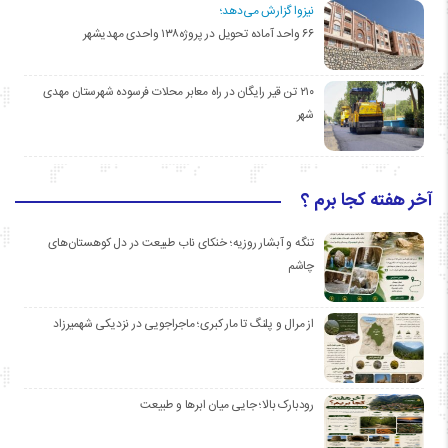
نیزوا گزارش می‌دهد؛
۶۶ واحد آماده تحویل در پروژه۱۳۸ واحدی مهدیشهر
۲۱۰ تن قیر رایگان در راه معابر محلات فرسوده شهرستان مهدی
شهر
آخر هفته کجا برم ؟
تنگه و آبشار روزیه؛ خنکای ناب طبیعت در دل کوهستان‌های
چاشم
از مرال و پلنگ تا مار کبری؛ ماجراجویی در نزدیکی شهمیرزاد
رودبارک بالا؛ جایی میان ابرها و طبیعت