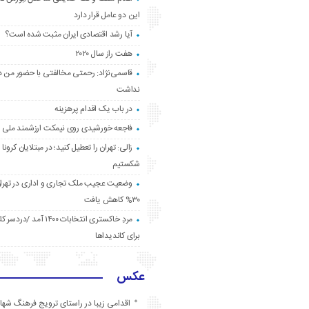
این دو عامل قرار دارد
آیا رشد اقتصادی ایران مثبت شده است؟
هفت راز سال ۲۰۲۰
قاسمی‌نژاد: رحمتی مخالفتی با حضور من د
نداشت
در باب یک اقدام پرهزینه
فاجعه خورشیدی روی نیمکت ارزشمند ملی
زالی: تهران را تعطیل کنید؛ در مبتلایان کرونا 
شکستیم
وضعیت عجیب ملک تجاری و اداری در تهران
۳۰% کاهش یافت
مردِ خاکستری انتخابات ۱۴۰۰ آ
برای کاندیداها
عکس
اقدامی زیبا در راستای ترویج فرهنگ شها