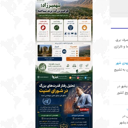
ی مصرف برق،
ا و ناترازی
مهدی شهر:
یشهری به تشییع
یشهر در
وچ کشور
ل در