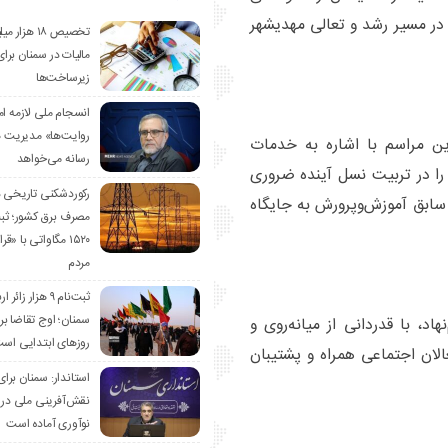
 در مسیر رشد و تعالی مهدیشهر
تخصیص ۱۸ هزار
مالیات در سمنان برای
زیرساخت‌ها
انسجام ملی لازمه ا
روایت‌ها» مدیریت 
ین مراسم با اشاره به خدمات
رسانه می‌خواهد
 را در تربیت نسل آینده ضروری
رکوردشکنی تاریخی 
سابق آموزش‌وپرورش به جایگاه
مصرف برق کشور؛ ث
۱۵۲۰ مگاواتی با «
مردم
ثبت‌نام ۹ هزار زائ
سمنان؛ اوج تقاضا برا
، با قدردانی از میانه‌روی و
روزهای ابتدایی اس
ل گذشته گفت: «فعالان اجتماعی همراه و پشتیبان
استاندار: سمنان برای
نقش‌آفرینی ملی در 
نوآوری آماده است