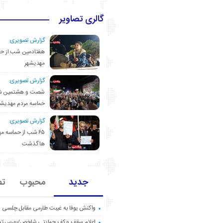
گالری تصاویر
گزارش تصویری:
هفتادمین شب از حم
مهدیشهر
گزارش تصویری:
شصت و هشتمین ش
حماسه مردم مهدیشه
گزارش تصویری:
۶۵ شب از حماسه 
ها گذشت
جدید
محبوب
تص
واکنش یوفا به غیبت طارمی مقابل چلسی
اعلام سقف و کف حمایتی شاخص/بورس ت