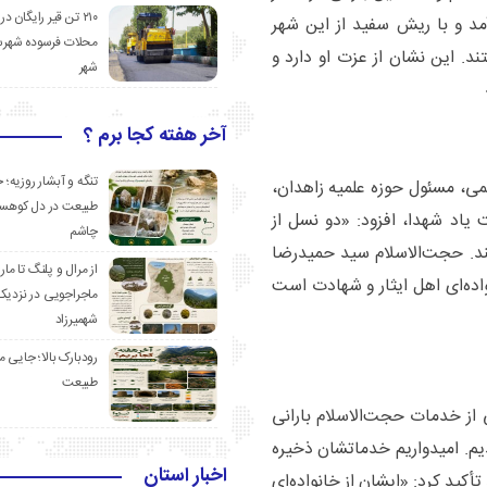
۲۱۰ تن قیر رایگان در
د و با ریش سفید از این شهر
محلات فرسوده شهرس
د. این نشان از عزت او دارد و
شهر
آخر هفته کجا برم ؟
تنگه و آبشار روزیه؛ 
، مسئول حوزه علمیه زاهدان،
طبیعت در دل کوهست
اد شهدا، افزود: «دو نسل از
چاشم
د. حجت‌الاسلام سید حمیدرضا
از مرال و پلنگ تا مار
اده‌ای اهل ایثار و شهادت است
ماجراجویی در نزدیک
شهمیرزاد
رودبارک بالا؛ جایی می
طبیعت
 از خدمات حجت‌الاسلام بارانی
م. امیدواریم خدماتشان ذخیره
اخبار استان
کید کرد: «ایشان از خانواده‌ای