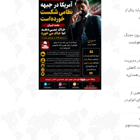
 میلیارد ریال از
مروز؛ «جنگ
هوشمند
در مدیریت
بت کاهش
قرار همدلی»
ر اربعین از
ی اعزام در
ت
زیست‌بوم