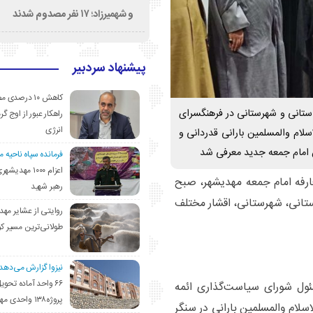
و شهمیرزاد؛ ۱۷ نفر مصدوم شدند
پیشنهاد سردبیر
کاهش ۱۰ درصد
استانی و شهرستانی در فرهنگسرای
راهکار عبور از اوج گرم
انرژی
راسم از خدمات ۲۴ ساله حجت‌الاسلام والمسلمین بارانی قدردانی و
 امام جمعه جدید معرفی شد
فرمانده سپاه ناحیه 
اعزام ۱۰۰۰ مهد
ارفه امام جمعه مهدیشهر، صبح
رهبر شهید
ستانی، شهرستانی، اقشار مختلف
روایتی از عشایر مهد
طولانی‌ترین مسیر ک
نیزوا گزارش می‌دهد؛
۶۶ واحد آماده تحوی
سئول شورای سیاست‌گذاری ائمه
پروژه۱۳۸ واحدی مهدیشهر
۲ سال خدمت حجت‌الاسلام والمسلمین بارانی در سنگر