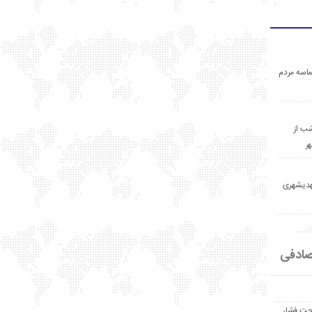
اسه مردم
ب از
ر
مهدیشهری
ادفی
حت فشار