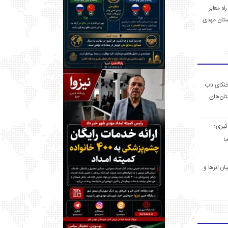
 راه معابر
تان مهدی
خنکای ناب
ان‌های
 کبری؛
ی
ان ابرها و