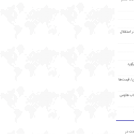
ر استقلال
رکورد
/ قیمت‌ها
مد /دردسر کلاب هاوس
دت در