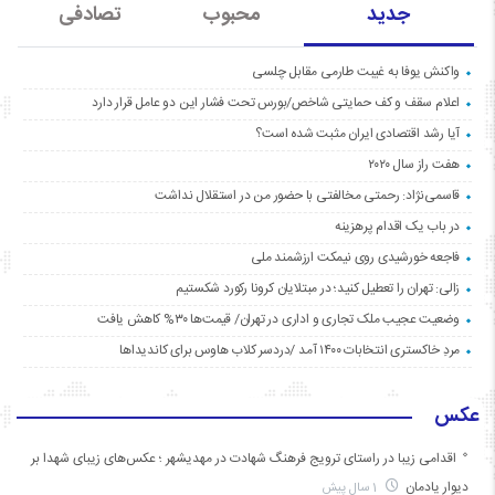
جدید
محبوب
تصادفی
واکنش یوفا به غیبت طارمی مقابل چلسی
اعلام سقف و کف حمایتی شاخص/بورس تحت فشار این دو عامل قرار دارد
آیا رشد اقتصادی ایران مثبت شده است؟
هفت راز سال ۲۰۲۰
قاسمی‌نژاد: رحمتی مخالفتی با حضور من در استقلال نداشت
در باب یک اقدام پرهزینه
فاجعه خورشیدی روی نیمکت ارزشمند ملی
زالی: تهران را تعطیل کنید؛ در مبتلایان کرونا رکورد شکستیم
وضعیت عجیب ملک تجاری و اداری در تهران/ قیمت‌ها ۳۰% کاهش یافت
مردِ خاکستری انتخابات ۱۴۰۰ آمد /دردسر کلاب هاوس برای کاندیداها
عکس
اقدامی زیبا در راستای ترویج فرهنگ شهادت در مهدیشهر ؛ عکس‌های زیبای شهدا بر
دیوار یادمان
1 سال پیش