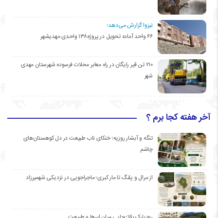
نیزوا گزارش می‌دهد؛
۶۶ واحد آماده تحویل در پروژه۱۳۸ واحدی مهدیشهر
۲۱۰ تن قیر رایگان در راه معابر محلات فرسوده شهرستان مهدی
شهر
آخر هفته کجا برم ؟
تنگه و آبشار روزیه؛ خنکای ناب طبیعت در دل کوهستان‌های
چاشم
از مرال و پلنگ تا مار کبری؛ ماجراجویی در نزدیکی شهمیرزاد
رودبارک بالا؛ جایی میان ابرها و طبیعت