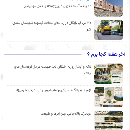
۶۶ واحد آماده تحویل در پروژه۱۳۸ واحدی مهدیشهر
۲۱۰ تن قیر رایگان در راه معابر محلات فرسوده شهرستان مهدی
شهر
آخر هفته کجا برم ؟
تنگه و آبشار روزیه؛ خنکای ناب طبیعت در دل کوهستان‌های
چاشم
از مرال و پلنگ تا مار کبری؛ ماجراجویی در نزدیکی شهمیرزاد
رودبارک بالا؛ جایی میان ابرها و طبیعت