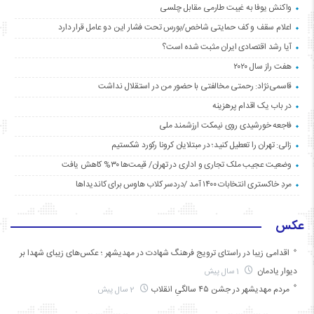
واکنش یوفا به غیبت طارمی مقابل چلسی
اعلام سقف و کف حمایتی شاخص/بورس تحت فشار این دو عامل قرار دارد
آیا رشد اقتصادی ایران مثبت شده است؟
هفت راز سال ۲۰۲۰
قاسمی‌نژاد: رحمتی مخالفتی با حضور من در استقلال نداشت
در باب یک اقدام پرهزینه
فاجعه خورشیدی روی نیمکت ارزشمند ملی
زالی: تهران را تعطیل کنید؛ در مبتلایان کرونا رکورد شکستیم
وضعیت عجیب ملک تجاری و اداری در تهران/ قیمت‌ها ۳۰% کاهش یافت
مردِ خاکستری انتخابات ۱۴۰۰ آمد /دردسر کلاب هاوس برای کاندیداها
عکس
اقدامی زیبا در راستای ترویج فرهنگ شهادت در مهدیشهر ؛ عکس‌های زیبای شهدا بر
دیوار یادمان
1 سال پیش
مردم مهدیشهر در جشن ۴۵ سالگیِ انقلاب
2 سال پیش