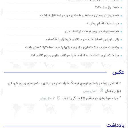
هفت راز سال ۲۰۲۰
قاسمی‌نژاد: رحمتی مخالفتی با حضور من در استقلال نداشت
در باب یک اقدام پرهزینه
فاجعه خورشیدی روی نیمکت ارزشمند ملی
زالی: تهران را تعطیل کنید؛ در مبتلایان کرونا رکورد شکستیم
وضعیت عجیب ملک تجاری و اداری در تهران/ قیمت‌ها ۳۰% کاهش یافت
مردِ خاکستری انتخابات ۱۴۰۰ آمد /دردسر کلاب هاوس برای کاندیداها
عکس
اقدامی زیبا در راستای ترویج فرهنگ شهادت در مهدیشهر ؛ عکس‌های زیبای شهدا بر
دیوار یادمان
1 سال پیش
مردم مهدیشهر در جشن ۴۵ سالگیِ انقلاب
2 سال پیش
یادداشت