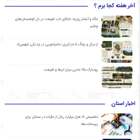
آخر هفته کجا برم ؟
تنگه و آبشار روزیه؛ خنکای ناب طبیعت در دل کوهستان‌های
چاشم
از مرال و پلنگ تا مار کبری؛ ماجراجویی در نزدیکی شهمیرزاد
رودبارک بالا؛ جایی میان ابرها و طبیعت
اخبار استان
تخصیص ۱۸ هزار میلیارد ریال از مالیات در سمنان برای
زیرساخت‌ها