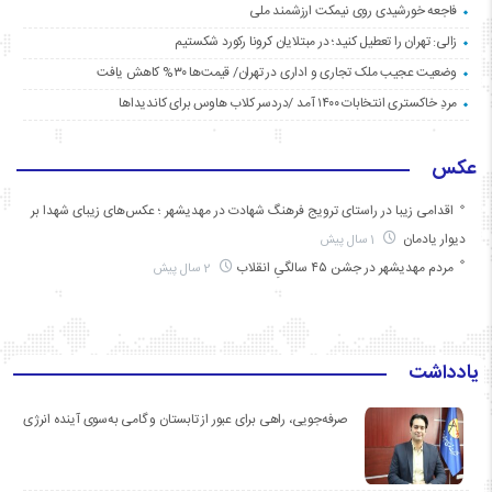
فاجعه خورشیدی روی نیمکت ارزشمند ملی
زالی: تهران را تعطیل کنید؛ در مبتلایان کرونا رکورد شکستیم
وضعیت عجیب ملک تجاری و اداری در تهران/ قیمت‌ها ۳۰% کاهش یافت
مردِ خاکستری انتخابات ۱۴۰۰ آمد /دردسر کلاب هاوس برای کاندیداها
عکس
اقدامی زیبا در راستای ترویج فرهنگ شهادت در مهدیشهر ؛ عکس‌های زیبای شهدا بر
دیوار یادمان
1 سال پیش
مردم مهدیشهر در جشن ۴۵ سالگیِ انقلاب
2 سال پیش
یادداشت
صرفه‌جویی، راهی برای عبور از تابستان و گامی به‌سوی آینده انرژی