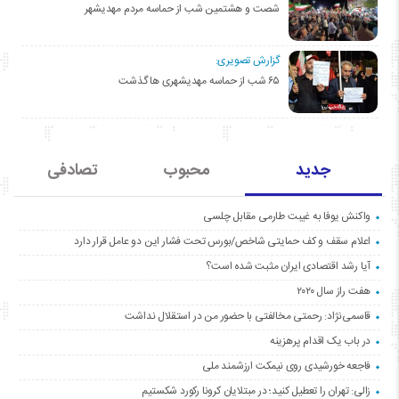
شصت و هشتمین شب از حماسه مردم مهدیشهر
گزارش تصویری:
۶۵ شب از حماسه مهدیشهری ها گذشت
جدید
محبوب
تصادفی
واکنش یوفا به غیبت طارمی مقابل چلسی
اعلام سقف و کف حمایتی شاخص/بورس تحت فشار این دو عامل قرار دارد
آیا رشد اقتصادی ایران مثبت شده است؟
هفت راز سال ۲۰۲۰
قاسمی‌نژاد: رحمتی مخالفتی با حضور من در استقلال نداشت
در باب یک اقدام پرهزینه
فاجعه خورشیدی روی نیمکت ارزشمند ملی
زالی: تهران را تعطیل کنید؛ در مبتلایان کرونا رکورد شکستیم