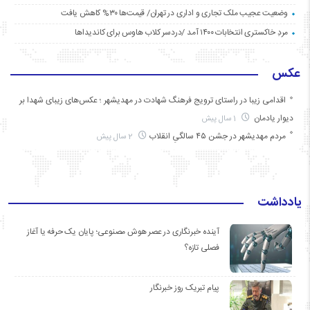
وضعیت عجیب ملک تجاری و اداری در تهران/ قیمت‌ها ۳۰% کاهش یافت
مردِ خاکستری انتخابات ۱۴۰۰ آمد /دردسر کلاب هاوس برای کاندیداها
عکس
اقدامی زیبا در راستای ترویج فرهنگ شهادت در مهدیشهر ؛ عکس‌های زیبای شهدا بر
دیوار یادمان
1 سال پیش
مردم مهدیشهر در جشن ۴۵ سالگیِ انقلاب
2 سال پیش
یادداشت
آینده خبرنگاری در عصر هوش مصنوعی؛ پایان یک حرفه یا آغاز
فصلی تازه؟
پیام تبریک روز خبرنگار