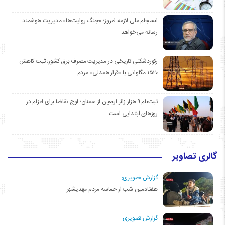
انسجام ملی لازمه امروز؛ «جنگ روایت‌ها» مدیریت هوشمند
رسانه می‌خواهد
رکوردشکنی تاریخی در مدیریت مصرف برق کشور؛ ثبت کاهش
۱۵۲۰ مگاواتی با «قرار همدلی» مردم
ثبت‌نام ۹ هزار زائر اربعین از سمنان؛ اوج تقاضا برای اعزام در
روزهای ابتدایی است
گالری تصاویر
گزارش تصویری:
هفتادمین شب از حماسه مردم مهدیشهر
گزارش تصویری: