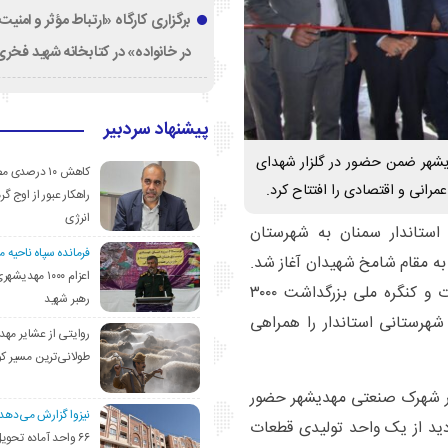
برگزاری کارگاه «ارتباط مؤثر و امنی
در خانواده» در کتابخانه شهید فخری‌
پیشنهاد سردبیر
دیشهر ضمن حضور در گلزار شهدای
کاهش ۱۰ درصد
رانی و اقتصادی را افتتاح کرد.
راهکار عبور از اوج گرم
انرژی
استاندار سمنان به شهرستان
فرمانده سپاه ناحیه 
 به مقام شامخ شهیدان آغاز شد.
اعزام ۱۰۰۰ مهد
این مراسم در راستای بزرگداشت فرهنگ ایثار و شهادت و کنگره ملی بزرگداشت ۳۰۰۰
رهبر شهید
شهرستانی استاندار را همراهی
روایتی از عشایر مهد
طولانی‌ترین مسیر ک
 در شهرک صنعتی مهدیشهر حضور
نیزوا گزارش می‌دهد؛
دید از یک واحد تولیدی قطعات
۶۶ واحد آماده تحوی