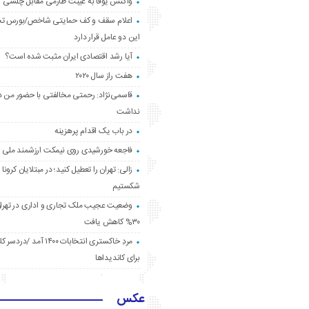
واکنش یوفا به غیبت طارمی مقابل چلسی
اعلام سقف و کف حمایتی شاخص/بورس ت
این دو عامل قرار دارد
آیا رشد اقتصادی ایران مثبت شده است؟
هفت راز سال ۲۰۲۰
قاسمی‌نژاد: رحمتی مخالفتی با حضور من د
نداشت
در باب یک اقدام پرهزینه
فاجعه خورشیدی روی نیمکت ارزشمند ملی
زالی: تهران را تعطیل کنید؛ در مبتلایان کرونا 
شکستیم
وضعیت عجیب ملک تجاری و اداری در تهران
۳۰% کاهش یافت
مردِ خاکستری انتخابات ۱۴۰۰ آ
برای کاندیداها
عکس