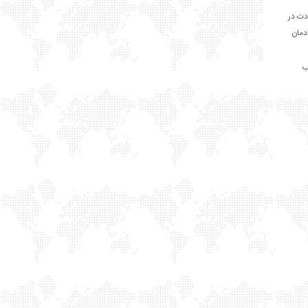
دت در
ادمان