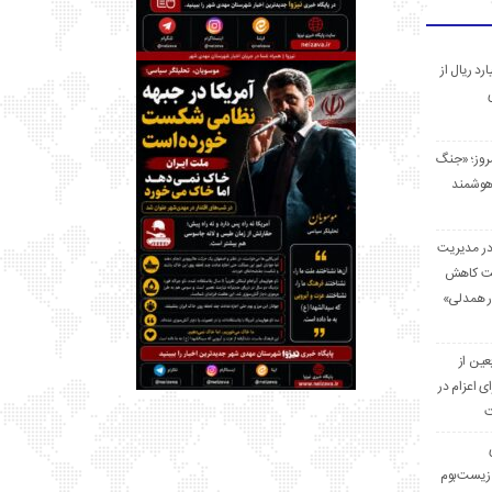
 میلیارد ریال از
مروز؛ «جنگ
هوشمند
در مدیریت
بت کاهش
قرار همدلی»
ر اربعین از
ی اعزام در
ت
زیست‌بوم