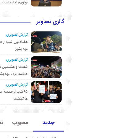
نوآوری آماده است
گالری تصاویر
گزارش تصویری:
هفتادمین شب از حم
مهدیشهر
گزارش تصویری:
شصت و هشتمین ش
حماسه مردم مهدیشه
گزارش تصویری:
۶۵ شب از حماسه 
ها گذشت
جدید
محبوب
تص