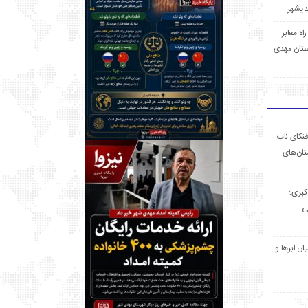
 راه معابر
تان مهدی
خنکای ناب
ان‌های
 کبری؛
ی
ان ابرها و