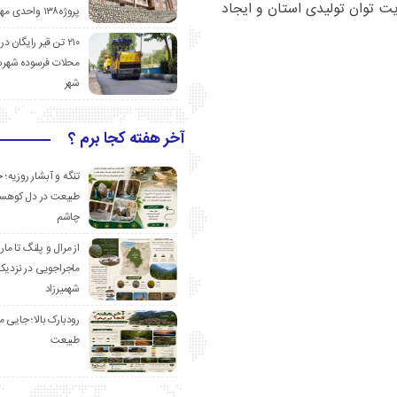
ویت توان تولیدی استان و ایجاد
پروژه۱۳۸ واحدی مهدیشهر
۲۱۰ تن قیر رایگان در
محلات فرسوده شهرس
شهر
آخر هفته کجا برم ؟
تنگه و آبشار روزیه؛ 
طبیعت در دل کوهست
چاشم
از مرال و پلنگ تا مار
ماجراجویی در نزدیک
شهمیرزاد
رودبارک بالا؛ جایی می
طبیعت