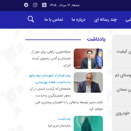
جمعه, ۱۶ مرداد , ۱۴۰۵
شی
چند رسانه ای
درباره ما
تماس با ما
یادداشت
ی کیفیت
صرفه‌جویی، راهی برای عبور از
تابستان و گامی به‌سوی آینده
انرژی
وستای تم
پیام فرماندار شهرستان مهدیشهر
به مناسبت هفته بهزیستی:
جامعه‌ای که کرامت انسان در آن
تان سمنان
محور تصمیم‌گیری و خدمت
باشد،مسیر توسعه و تعالی را با اطمینان بیشتری طی
خواهد کرد.
کشف خودروی
یادداشت؛
سایه‌سار حریر حیا