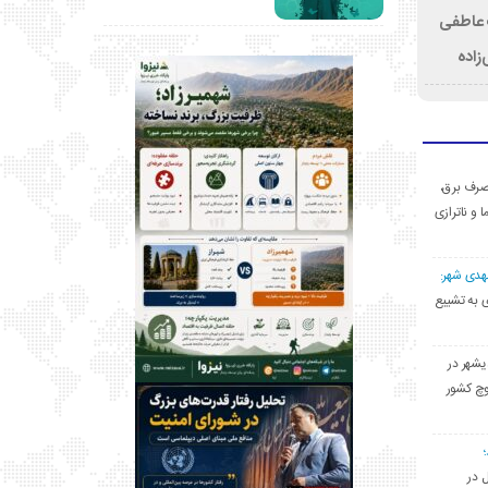
ت عاطفی
زاده
ی مصرف برق،
ا و ناترازی
مهدی شهر:
یشهری به تشییع
یشهر در
وچ کشور
ل در