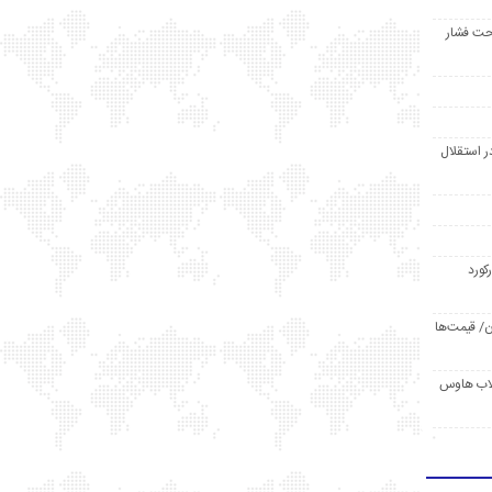
حت فشار
ر استقلال
رکورد
/ قیمت‌ها
مد /دردسر کلاب هاوس