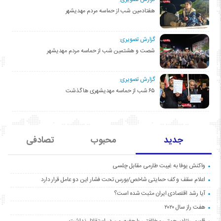
هفتادمین شب از حماسه مردم مهدیشهر
گزارش تصویری:
شصت و هشتمین شب از حماسه مردم مهدیشهر
گزارش تصویری:
۶۵ شب از حماسه مهدیشهری ها گذشت
جدید
محبوب
تصادفی
واکنش یوفا به غیبت طارمی مقابل چلسی
اعلام سقف و کف حمایتی شاخص/بورس تحت فشار این دو عامل قرار دارد
آیا رشد اقتصادی ایران مثبت شده است؟
هفت راز سال ۲۰۲۰
قاسمی‌نژاد: رحمتی مخالفتی با حضور من در استقلال نداشت