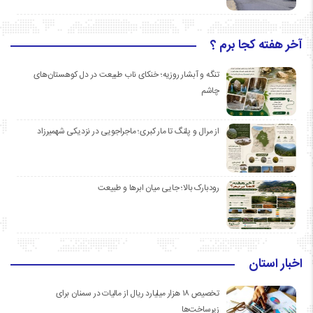
آخر هفته کجا برم ؟
تنگه و آبشار روزیه؛ خنکای ناب طبیعت در دل کوهستان‌های
چاشم
از مرال و پلنگ تا مار کبری؛ ماجراجویی در نزدیکی شهمیرزاد
رودبارک بالا؛ جایی میان ابرها و طبیعت
اخبار استان
تخصیص ۱۸ هزار میلیارد ریال از مالیات در سمنان برای
زیرساخت‌ها