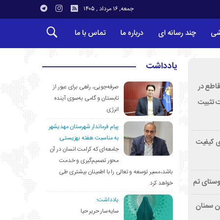
جمعه, ۱۶ مرداد , ۱۴۰۵
شی
چند رسانه ای
درباره ما
تماس با ما
یادداشت
قاطع در
صرفه‌جویی، راهی برای عبور از
تابستان و گامی به‌سوی آینده
ت تثبیت
انرژی
پیام فرماندار شهرستان مهدیشهر
به مناسبت هفته بهزیستی:
ی کیفیت
جامعه‌ای که کرامت انسان در آن
محور تصمیم‌گیری و خدمت
باشد،مسیر توسعه و تعالی را با اطمینان بیشتری طی
وستای تم
خواهد کرد.
یادداشت؛
تان سمنان
سایه‌سار حریر حیا