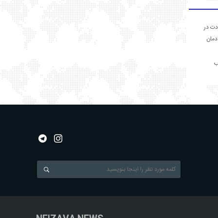
دت در
ادمان