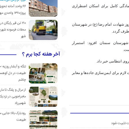
۶۶ واحد آماده تحوی
آمادگی کامل برای اسکان اضطراری
پروژه۱۳۸ واحدی مهدیشهر
۲۱۰ تن قیر رایگان در
روز شهادت امام رضا (
ع)
در شهرستان
محلات فرسوده شهرس
طرف گردد.
شهر
شهرستان سمنان افزود: استمرار
ست.
آخر هفته کجا برم ؟
وی انتظامی خبر داد.
تنگه و آبشار روزیه؛ 
طبیعت در دل کوهست
 لازم برای ایمن‌سازی جاده‌ها و معابر
چاشم
از مرال و پلنگ تا مار
ماجراجویی در نزدیک
شهمیرزاد
رودبارک بالا؛ جایی می
طبیعت
ست تثبیت شود