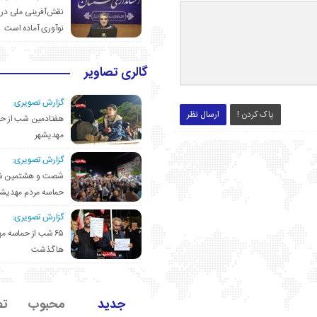
نقش‌آفرینی ملی در 
نوآوری آماده است
گالری تصاویر
گزارش تصویری:
پاک کردن !
ارسال نظر
هفتادمین شب از حم
مهدیشهر
گزارش تصویری:
شصت و هشتمین ش
حماسه مردم مهدیشه
گزارش تصویری:
۶۵ شب از حماسه 
ها گذشت
جدید
محبوب
تص