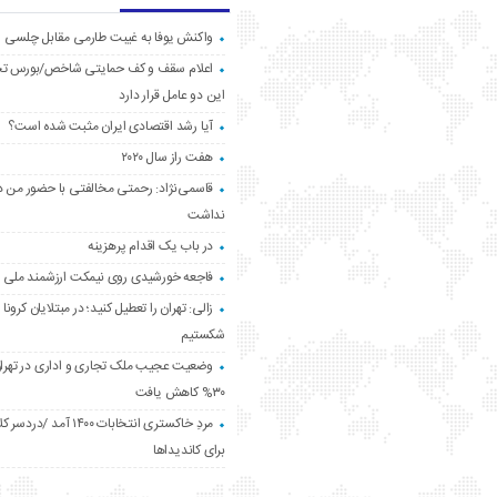
واکنش یوفا به غیبت طارمی مقابل چلسی
اعلام سقف و کف حمایتی شاخص/بورس ت
این دو عامل قرار دارد
آیا رشد اقتصادی ایران مثبت شده است؟
هفت راز سال ۲۰۲۰
قاسمی‌نژاد: رحمتی مخالفتی با حضور من د
نداشت
در باب یک اقدام پرهزینه
فاجعه خورشیدی روی نیمکت ارزشمند ملی
زالی: تهران را تعطیل کنید؛ در مبتلایان کرونا 
شکستیم
وضعیت عجیب ملک تجاری و اداری در تهران
۳۰% کاهش یافت
مردِ خاکستری انتخابات ۱۴۰۰ آ
برای کاندیداها