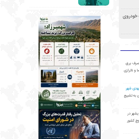
کشف خودروی
ی مصرف برق،
ا و ناترازی
مهدی شهر:
یشهری به تشییع
یشهر در
وچ کشور