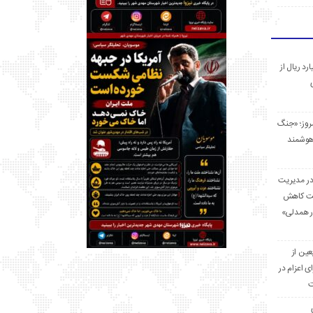
 میلیارد ریال از
مروز؛ «جنگ
هوشمند
در مدیریت
بت کاهش
قرار همدلی»
ر اربعین از
ی اعزام در
ت