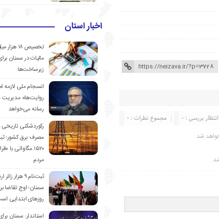
اخبار استان
تخصیص ۱۸ هزار
مالیات در سمنان برای
زیرساخت‌ها
انسجام ملی لازمه ا
روایت‌ها» مدیریت 
رسانه می‌خواهد
انتظار بررسی : 0
مجموع نظرات : 0
رکوردشکنی تاریخی 
واهد شد.
مصرف برق کشور؛ ث
۱۵۲۰ مگاواتی با «
شد.
مردم
ثبت‌نام ۹ هزار زائ
سمنان؛ اوج تقاضا برا
روزهای ابتدایی اس
استاندار: سمنان برای