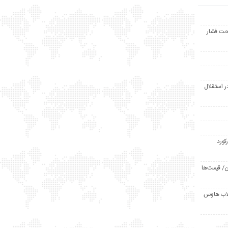
حت فشار
ر استقلال
رکورد
/ قیمت‌ها
مد /دردسر کلاب هاوس