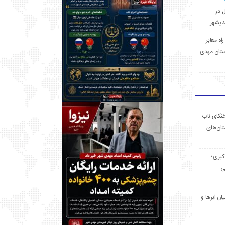
ل در
 راه معابر
تان مهدی
خنکای ناب
ان‌های
 کبری؛
ی
ان ابرها و