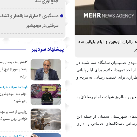
جمع‌آوری شد
دستگیری ۲ سارق سابقه‌دار و 
سرقتی در مهدیشهر
زائران اربعین و ایام پایانی ماه
پیشنهاد سردبیر
.
کاهش ۱۰ درصد
مهدی صمیمیان شامگاه سه شنبه در
راهکار عبور از اوج گرم
اخذ تمهیدات لازم برای ایام پایانی
انرژی
طراری برای خدمت رسانی به مردم و
فرمانده سپاه ناحیه 
اعزام ۱۰۰۰ مهد
ن و سالروز شهادت امام رضا (
ع)
به
رهبر شهید
روایتی از عشایر مهد
کب‌های شهرستان سمنان از جمله این
طولانی‌ترین مسیر ک
رسانی دستگاه‌های خدماتی و اداری
نیزوا گزارش می‌دهد؛