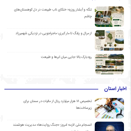
تنگه و آبشار روزیه؛ خنکای ناب طبیعت در دل کوهستان‌های
چاشم
از مرال و پلنگ تا مار کبری؛ ماجراجویی در نزدیکی شهمیرزاد
رودبارک بالا؛ جایی میان ابرها و طبیعت
اخبار استان
تخصیص ۱۸ هزار میلیارد ریال از مالیات در سمنان برای
زیرساخت‌ها
انسجام ملی لازمه امروز؛ «جنگ روایت‌ها» مدیریت هوشمند