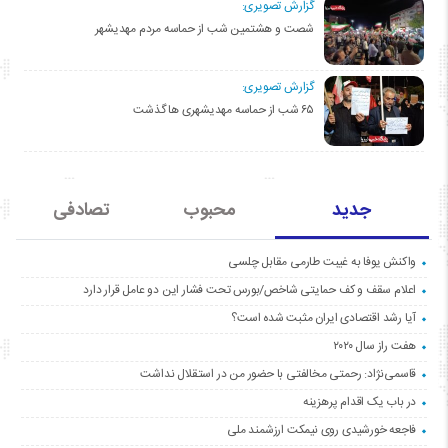
گزارش تصویری:
شصت و هشتمین شب از حماسه مردم مهدیشهر
گزارش تصویری:
۶۵ شب از حماسه مهدیشهری ها گذشت
جدید
محبوب
تصادفی
واکنش یوفا به غیبت طارمی مقابل چلسی
اعلام سقف و کف حمایتی شاخص/بورس تحت فشار این دو عامل قرار دارد
آیا رشد اقتصادی ایران مثبت شده است؟
هفت راز سال ۲۰۲۰
قاسمی‌نژاد: رحمتی مخالفتی با حضور من در استقلال نداشت
در باب یک اقدام پرهزینه
فاجعه خورشیدی روی نیمکت ارزشمند ملی