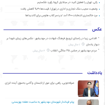
زالی: تهران را تعطیل کنید؛ در مبتلایان کرونا رکورد شکستیم
وضعیت عجیب ملک تجاری و اداری در تهران/ قیمت‌ها ۳۰% کاهش یافت
مردِ خاکستری انتخابات ۱۴۰۰ آمد /دردسر کلاب هاوس برای کاندیداها
عکس
اقدامی زیبا در راستای ترویج فرهنگ شهادت در مهدیشهر ؛ عکس‌های زیبای شهدا بر
دیوار یادمان
1 سال پیش
مردم مهدیشهر در جشن ۴۵ سالگیِ انقلاب
2 سال پیش
یادداشت
صرفه‌جویی، راهی برای عبور از تابستان و گامی به‌سوی آینده انرژی
پیام فرماندار شهرستان مهدیشهر به مناسبت هفته بهزیستی: