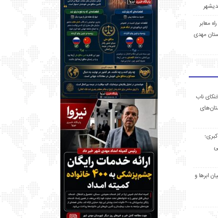
 راه معابر
تان مهدی
خنکای ناب
ان‌های
 کبری؛
ی
ان ابرها و