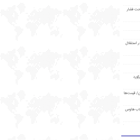
حت فشار
ر استقلال
رکورد
/ قیمت‌ها
مد /دردسر کلاب هاوس