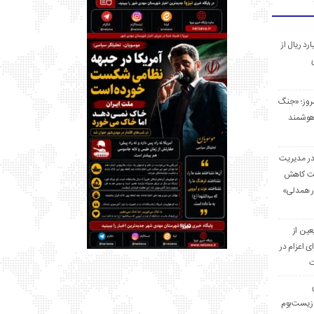
 میلیارد ریال از
مروز؛ «جنگ
هوشمند
در مدیریت
بت کاهش
قرار همدلی»
ر اربعین از
ی اعزام در
ت
زیست‌بوم