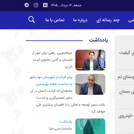
جمعه, ۱۶ مرداد , ۱۴۰۵
شی
چند رسانه ای
درباره ما
تماس با ما
یادداشت
ی کیفیت
صرفه‌جویی، راهی برای عبور از
تابستان و گامی به‌سوی آینده
انرژی
وستای تم
پیام فرماندار شهرستان مهدیشهر
به مناسبت هفته بهزیستی:
جامعه‌ای که کرامت انسان در آن
تان سمنان
محور تصمیم‌گیری و خدمت
باشد،مسیر توسعه و تعالی را با اطمینان بیشتری طی
خواهد کرد.
کشف خودروی
یادداشت؛
سایه‌سار حریر حیا