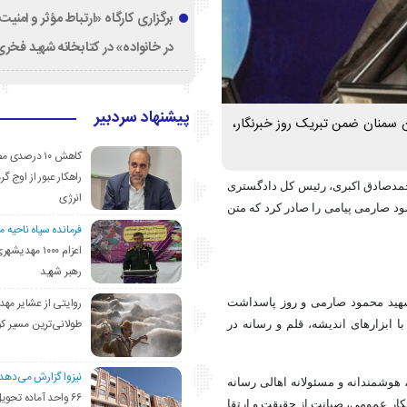
برگزاری کارگاه «ارتباط مؤثر و امنی
در خانواده» در کتابخانه شهید فخری‌
پیشنهاد سردبیر
سمنان ضمن تبریک روز خبرنگار،
کاهش ۱۰ درصد
راهکار عبور از اوج گرم
مدصادق اکبری، رئیس کل دادگستری
انرژی
د صارمی پیامی را صادر کرد که متن
فرمانده سپاه ناحیه 
اعزام ۱۰۰۰ مهد
رهبر شهید
روایتی از عشایر مهد
 شهید محمود صارمی و روز پاسداشت
طولانی‌ترین مسیر ک
با ابزارهای اندیشه، قلم و رسانه در
نیزوا گزارش می‌دهد؛
 هوشمندانه و مسئولانه اهالی رسانه
۶۶ واحد آماده تحوی
فکار عمومی، صیانت از حقیقت و ارتقا