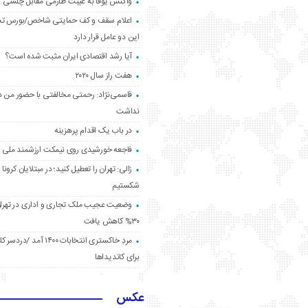
واکنش یوفا به غیبت طارمی مقابل چلسی
اعلام سقف و کف حمایتی شاخص/بورس ت
این دو عامل قرار دارد
آیا رشد اقتصادی ایران مثبت شده است؟
هفت راز سال ۲۰۲۰
قاسمی‌نژاد: رحمتی مخالفتی با حضور من د
نداشت
در باب یک اقدام پرهزینه
فاجعه خورشیدی روی نیمکت ارزشمند ملی
زالی: تهران را تعطیل کنید؛ در مبتلایان کرونا 
شکستیم
وضعیت عجیب ملک تجاری و اداری در تهران
۳۰% کاهش یافت
مردِ خاکستری انتخابات ۱۴۰۰ آ
برای کاندیداها
عکس