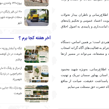
پروژه۱۳۸ واحدی مهدیشهر
۲۱۰ تن قیر رایگان در
اطلاع‌رسانی و ناظران بیدار تحولات
محلات فرسوده شهرس
ویت اعتماد عمومی و تحکیم پایه‌های
شهر
مانت‌داری و پایبندی به اصول اخلاق
آخر هفته کجا برم ؟
 راهبردی است؛ بر همین اساس، دستگاه
تنگه و آبشار روزیه؛ 
رام به فعالیت‌های آگاه
گرانه
اصحاب
طبیعت در دل کوهست
و منصفانه، می‌تواند در مسیر ارتقا
چاشم
از مرال و پلنگ تا مار
طلاع‌رسانی، به‌ویژه شهید محمود
ماجراجویی در نزدیک
استان پهناور سمنان تبریک و تهنیت
شهمیرزاد
 پاسداشت حقیقت، صیانت از منافع
گاه حضرت حق مسئلت می‌نمایم.
رودبارک بالا؛ جایی می
طبیعت