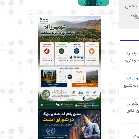
ت عاطفی
زاده
ی مصرف برق،
ا و ناترازی
مهدی شهر:
یشهری به تشییع
یشهر در
وچ کشور
ل در