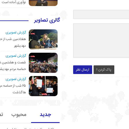
نوآوری آماده است
گالری تصاویر
گزارش تصویری:
هفتادمین شب از حم
مهدیشهر
گزارش تصویری:
شصت و هشتمین ش
حماسه مردم مهدیشه
پاک کردن !
ارسال نظر
گزارش تصویری:
۶۵ شب از حماسه 
ها گذشت
جدید
محبوب
تص