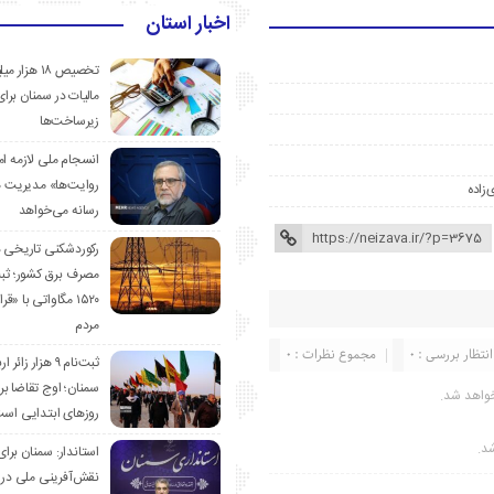
اخبار استان
تخصیص ۱۸ هزار
مالیات در سمنان برای
زیرساخت‌ها
انسجام ملی لازمه ا
روایت‌ها» مدیریت 
‌زاده
رسانه می‌خواهد
رکوردشکنی تاریخی 
مصرف برق کشور؛ ث
۱۵۲۰ مگاواتی با «
مردم
انتظار بررسی : 0
مجموع نظرات : 0
ثبت‌نام ۹ هزار زائ
سمنان؛ اوج تقاضا برا
واهد شد.
روزهای ابتدایی اس
شد.
استاندار: سمنان برای
نقش‌آفرینی ملی در 