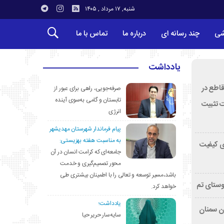
شنبه, ۱۷ مرداد , ۱۴۰۵
شی
چند رسانه ای
درباره ما
تماس با ما
یادداشت
قاطع در
صرفه‌جویی، راهی برای عبور از
تابستان و گامی به‌سوی آینده
ت تثبیت
انرژی
پیام فرماندار شهرستان مهدیشهر
به مناسبت هفته بهزیستی:
ی کیفیت
جامعه‌ای که کرامت انسان در آن
محور تصمیم‌گیری و خدمت
باشد،مسیر توسعه و تعالی را با اطمینان بیشتری طی
وستای تم
خواهد کرد.
یادداشت؛
تان سمنان
سایه‌سار حریر حیا