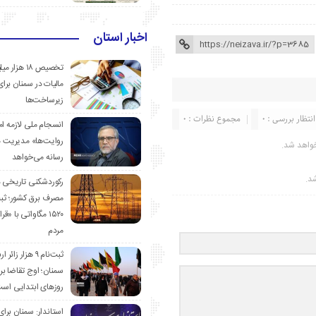
اخبار استان
تخصیص ۱۸ هزار
مالیات در سمنان برای
زیرساخت‌ها
انتظار بررسی : 0
مجموع نظرات : 0
انسجام ملی لازمه ا
روایت‌ها» مدیریت 
واهد شد.
رسانه می‌خواهد
شد.
رکوردشکنی تاریخی 
مصرف برق کشور؛ ث
۱۵۲۰ مگاواتی با «
مردم
ثبت‌نام ۹ هزار زائ
سمنان؛ اوج تقاضا برا
روزهای ابتدایی اس
استاندار: سمنان برای