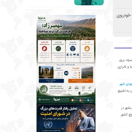
کشف خودروی
ی مصرف برق،
ا و ناترازی
مهدی شهر:
یشهری به تشییع
یشهر در
وچ کشور