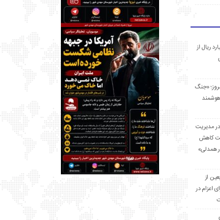
 میلیارد ریال از
مروز؛ «جنگ
هوشمند
در مدیریت
بت کاهش
قرار همدلی»
ر اربعین از
ی اعزام در
ت