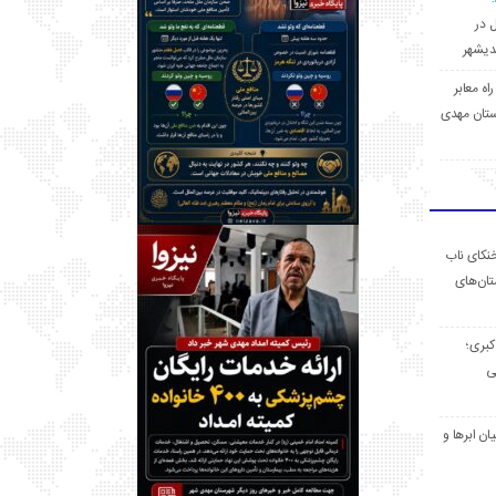
ل در
 راه معابر
تان مهدی
خنکای ناب
ان‌های
 کبری؛
ی
ان ابرها و