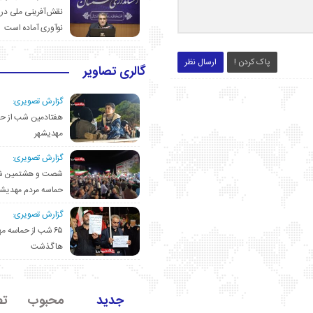
نقش‌آفرینی ملی در 
نوآوری آماده است
پاک کردن !
ارسال نظر
گالری تصاویر
گزارش تصویری:
هفتادمین شب از حم
مهدیشهر
گزارش تصویری:
شصت و هشتمین ش
حماسه مردم مهدیشه
گزارش تصویری:
۶۵ شب از حماسه 
ها گذشت
جدید
محبوب
تص