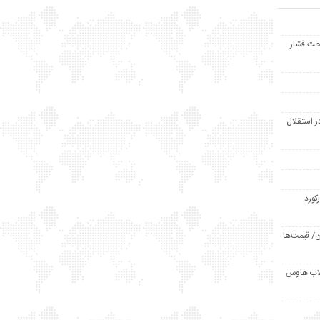
حت فشار
ر استقلال
رکورد
/ قیمت‌ها
مد /دردسر کلاب هاوس