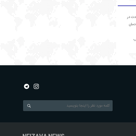
دت در
ادمان