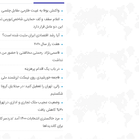
واکنش یوفا به غیبت طارمی مقابل چلسی
اعلام سقف و کف حمایتی شاخص/بورس ت
این دو عامل قرار دارد
آیا رشد اقتصادی ایران مثبت شده است؟
هفت راز سال ۲۰۲۰
قاسمی‌نژاد: رحمتی مخالفتی با حضور من د
نداشت
در باب یک اقدام پرهزینه
فاجعه خورشیدی روی نیمکت ارزشمند ملی
زالی: تهران را تعطیل کنید؛ در مبتلایان کرونا 
شکستیم
وضعیت عجیب ملک تجاری و اداری در تهران
۳۰% کاهش یافت
مردِ خاکستری انتخابات ۱۴۰۰ آ
برای کاندیداها