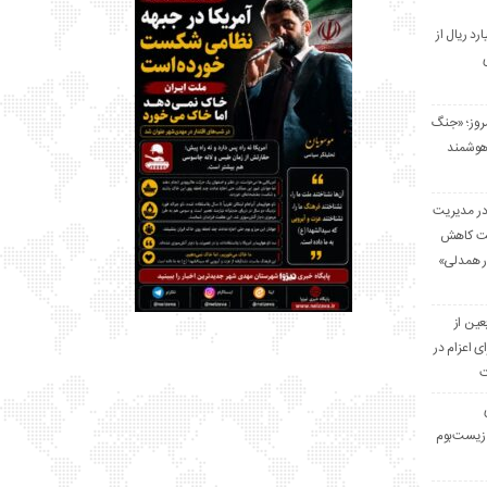
 میلیارد ریال از
مروز؛ «جنگ
هوشمند
در مدیریت
بت کاهش
قرار همدلی»
ر اربعین از
ی اعزام در
ت
زیست‌بوم