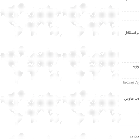
ر استقلال
رکورد
/ قیمت‌ها
مد /دردسر کلاب هاوس
دت در