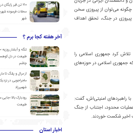
ن و دانشمندان ایرانی در جریان
۲۱۰ تن قیر رایگان در
چگونه می‌توان از پیروزی سخن
محلات فرسوده شهرس
ر پیروزی در جنگ، تحقق اهداف
شهر
آخر هفته کجا برم ؟
تنگه و آبشار روزیه؛ 
 تلاش کرد جمهوری اسلامی را
طبیعت در دل کوهست
لکه جمهوری اسلامی در حوزه‌های
چاشم
از مرال و پلنگ تا مار
ماجراجویی در نزدیک
شهمیرزاد
رودبارک بالا؛ جایی می
با راهبردهای امنیتی‌اش، گفت:
طبیعت
عملیات محدود، اجتناب از جنگ
گ اخیر شکست خوردند.
اخبار استان