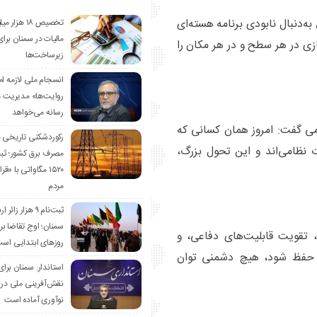
‌دنبال نابودی برنامه هسته‌ای
تخصیص ۱۸ هزار
مالیات در سمنان برای
ازی در هر سطح و در هر مکان را
زیرساخت‌ها
انسجام ملی لازمه ا
روایت‌ها» مدیریت 
رسانه می‌خواهد
ومی گفت: امروز همان کسانی که
رکوردشکنی تاریخی 
 نظامی‌اند و این تحول بزرگ،
مصرف برق کشور؛ ث
۱۵۲۰ مگاواتی با «
مردم
ثبت‌نام ۹ هزار زائ
سمنان؛ اوج تقاضا برا
 تقویت قابلیت‌های دفاعی، و
روزهای ابتدایی اس
ل حفظ شود، هیچ دشمنی توان
استاندار: سمنان برای
نقش‌آفرینی ملی در 
نوآوری آماده است