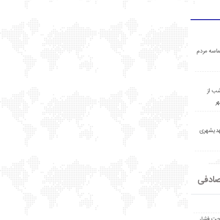
اسه مردم
ب از
ر
مهدیشهری
ادفی
حت فشار