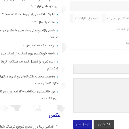
این دو عامل قرار دارد
آیا رشد اقتصادی ایران مثبت شده است؟
انتظار بررسی : 0
مجموع نظرات : 0
هفت راز سال ۲۰۲۰
واهد شد.
قاسمی‌نژاد: رحمتی مخالفتی با حضور من د
نداشت
شد.
در باب یک اقدام پرهزینه
فاجعه خورشیدی روی نیمکت ارزشمند ملی
زالی: تهران را تعطیل کنید؛ در مبتلایان کرونا 
شکستیم
وضعیت عجیب ملک تجاری و اداری در تهران
۳۰% کاهش یافت
مردِ خاکستری انتخابات ۱۴۰۰ آ
برای کاندیداها
عکس
پاک کردن !
ارسال نظر
اقدامی زیبا در راستای ترویج فرهنگ شها