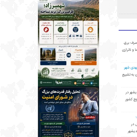
ی مصرف برق،
ا و ناترازی
مهدی شهر:
یشهری به تشییع
یشهر در
وچ کشور
ل در