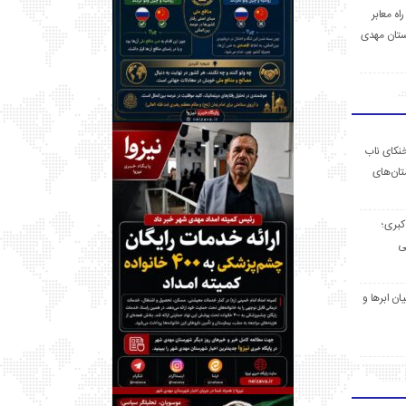
 راه معابر
تان مهدی
خنکای ناب
ان‌های
 کبری؛
ی
ان ابرها و