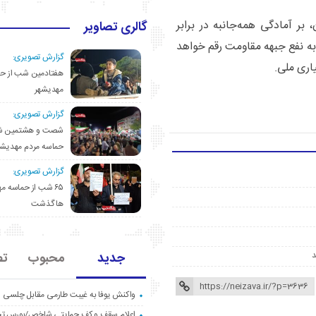
ر آمادگی همه‌جانبه در برابر
گالری تصاویر
به نفع جبهه مقاومت رقم خواهد
گزارش تصویری:
اری ملی.
هفتادمین شب از حم
مهدیشهر
گزارش تصویری:
شصت و هشتمین ش
حماسه مردم مهدیشه
گزارش تصویری:
۶۵ شب از حماسه 
ها گذشت
جدید
محبوب
تص
واکنش یوفا به غیبت طارمی مقابل چلسی
اعلام سقف و کف حمایتی شاخص/بورس ت