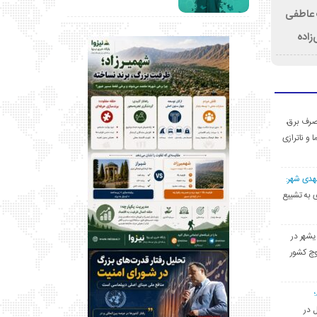
ت عاطفی
زاده
ی مصرف برق،
ا و ناترازی
مهدی شهر:
یشهری به تشییع
یشهر در
وچ کشور
ل در