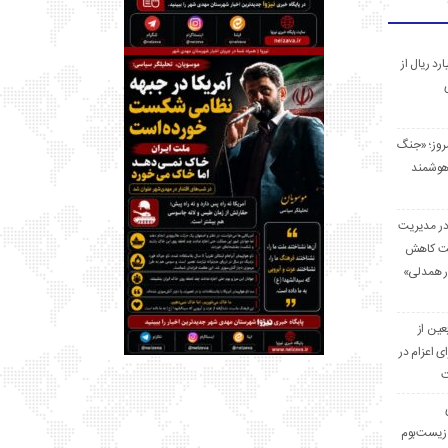
 میلیارد ریال از
مروز؛ «جنگ
هوشمند
در مدیریت
بت کاهش
قرار همدلی»
ر اربعین از
ی اعزام در
ت
زیست‌بوم