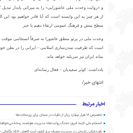
و «روایت وحدت ملی عاشورایی» را به میراثی پایدار تبدیل ک
از هر چیز به این وابسته است که آیا قادر خواهیم بود این
سطح بینش و فرهنگ عمومی ارتقاء دهیم یا خیر.
وحدت ملی در پرتو منطق عاشورا نه صرفاً انسجامی موقت و
است که ظرفیت تمدن‌سازی اسلامی – ایرانی را در بطن خود 
بماند ایران نیز سربلند خواهد ماند.
یادداشت: کوثر سعیدیان – فعال رسانه‌ای
انتهای خبر/
اخبار مرتبط
تخصیص ۱۸ هزار میلیارد ریال از مالیات در سمنان برای زیرساخت‌ها
انسجام ملی لازمه امروز؛ «جنگ روایت‌ها» مدیریت هوشمند رسانه می‌خواهد
رکوردشکنی تاریخی در مدیریت مصرف برق کشور؛ ثبت کاهش ۱۵۲۰ مگاواتی با «قرار همدلی» مردم