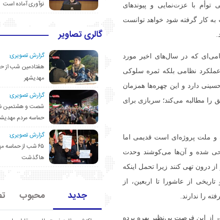
نوآوری آماده است
 توأم با عزت‌نمایی و پیوندهای
زبان اگر در روایت ۱۲ روز مقاومت به کار گرفته شود خواهد توانست
گالری تصاویر
.
گزارش تصویری:
می‌ای که در سال‌های اخیر مورد
هفتادمین شب از حم
ل عملکرد نظامی بلکه ثمره سلوکی
مهدیشهر
نی دارد و این چهره‌ها همزمان
گزارش تصویری:
ق را مطالبه می‌کند؛ سربازی برای
شصت و هشتمین ش
حماسه مردم مهدیشه
گزارش تصویری:
 و ملت پروژه‌ای است قدیمی اما
۶۵ شب از حماسه 
احی شده و آن‌ها می‌کوشند وحدت
ها گذشت
ز درون تهی کنند زیرا تحمل اینکه
اریخی از عاشورا تا اربعین، از
جدید
محبوب
تص
ه را ندارند.
 از این فرصت بی‌نظیر بهره برده