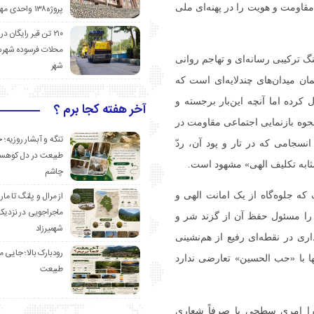
اومت و هویت را در پهنه‌ای ملی
پروژه۱۳۸ واحدی مهدیشهر
۲۱۰ تن قیر رایگان در
محلات فرسوده شهرس
یتی، جنگ ترکیبی رسانه‌ای و تهاجم روانی
شهر
ان میدان‌های چندلایه‌ای است که
کرده اما آنچه این‌بار برجسته و
آخر هفته کجا برم ؟
حوه بازنمایی اجتماعی مقاومت در
تنگه و آبشار روزیه؛ 
سجامی که در تار و پود آن، ردّ
طبیعت در دل کوهست
ابه تکلیف الهی» مشهود است.
چاشم
از مرال و پلنگ تا مار
ه جلوه‌گاه از یک امانت الهی و
ماجراجویی در نزدیک
 را مسئول حفظ آن از گزند شر و
شهمیرزاد
ری در نقطه‌ای رفیع از هم‌نشینی
رودبارک بالا؛ جایی می
ها با «حب الحسین» تعارضی ندارد
طبیعت
را امری سطحی یا صرفاً شعاری