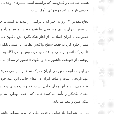
هستی‌شناختی و کنش‌مند که توانسته است بسترهای وحدت، مق
و دینی بازتولید کند موضوعی تأمل است.
دفاع مقدس ۱۲ روزه اخیر که با ترکیبی از تهدیدات امن
بر بستر بحران‌سازی مصنوعی بنا شده بود در واقع امتداد هم
خصومت با ایران اسلامی از آغاز شکل‌گیری‌اش تاکنون دنبال 
ممتاز جلوه کرد نه فقط سطح واکنش نظامی یا امنیتی بلکه ن
قالب یک انسجام ملی و اعتقادی خودجوش و خودآگاه بود؛ ان
روشنی از «نهضت عاشورایی» و الگوی «حضور در میدان به مث
در این منظومه مفهومی ایران نه یک ساختار سیاسی صرف ک
عهد تاریخی است و ملت ایران در مقام حامل این عهد خود
فتنه می‌دانند و این همان‌ جایی است که وطن‌دوستی و دیندا
معنای یکدیگر را تأیید می‌کنند؛ جایی که «حب الوطن» نه تن
بلکه عمق و معنا می‌یابد.
در این شرایط بازخوانی وحدت ملی در پرتو منطق عاشو