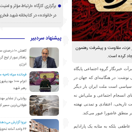
برگزاری کارگاه «ارتباط مؤثر و امنی
در خانواده» در کتابخانه شهید فخری‌
پیشنهاد سردبیر
ر عزت، مقاومت و پیشرفت رهنمون
کاهش ۱۰ درصد
جاد کرده است.
راهکار عبور از اوج گرم
انرژی
آت خبرنگار گروه اجتماعی پایگاه
فرمانده سپاه ناحیه 
 نوشت: در هنگامه‌ای که جهان در
اعزام ۱۰۰۰ مهد
سیاسی است ملت ایران بار دیگر
رهبر شهید
های انسجام اجتماعی و ملی‌اش نه
روایتی از عشایر مهد
ت تاریخی، اعتقادی و تمدنی نهفته
طولانی‌ترین مسیر ک
تر منطق عاشورا عبور می‌کند.
نیزوا گزارش می‌دهد؛
 عاطفی بلکه به مثابه یک پارادایم
۶۶ واحد آماده تحوی