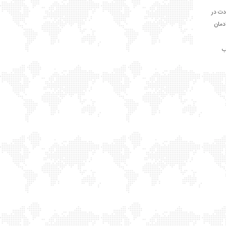
دت در
ادمان