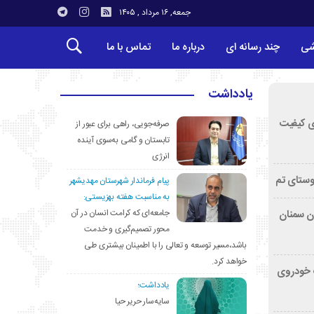
جمعه, ۱۶ مرداد , ۱۴۰۵
شی
چند رسانه ای
درباره ما
تماس با ما
یادداشت
ی کیفیت
صرفه‌جویی، راهی برای عبور از
تابستان و گامی به‌سوی آینده
انرژی
وستای تم
پیام فرماندار شهرستان مهدیشهر
به مناسبت هفته بهزیستی:
جامعه‌ای که کرامت انسان در آن
تان سمنان
محور تصمیم‌گیری و خدمت
باشد،مسیر توسعه و تعالی را با اطمینان بیشتری طی
خواهد کرد.
کشف خودروی
یادداشت؛
سایه‌سار حریر حیا