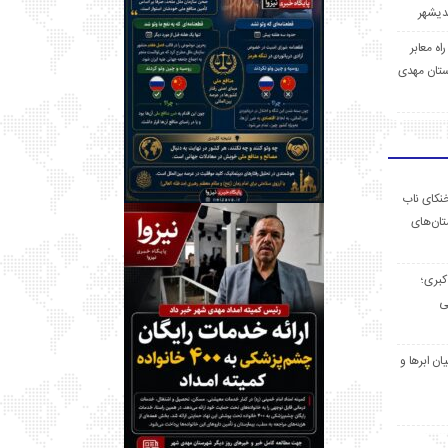
 راه معابر
تان مهدی
خنکای ناب
ان‌های
 کبری؛
ی
ان ابرها و