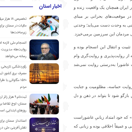
اخبار استان
«ملت» در ایران همچنان یک واقعیت زنده و
 موقعیت‌های بحرانی بر مبنای
تخصیص ۱۸ هزار
مالیات در سمنان برای
ینی به وحدت دست می‌یابد؛ وحدتی
زیرساخت‌ها
هی مردمان این سرزمین برمی‌خیزد.
انسجام ملی لازمه ا
ثبیت و انتقال این انسجام بوده و
روایت‌ها» مدیریت 
رسانه می‌خواهد
از روایت‌پذیری و روایت‌گری وام
ت عاشورا به‌درستی روایت نمی‌شد
رکوردشکنی تاریخی 
مصرف برق کشور؛ ث
۱۵۲۰ مگاواتی با «
مردم
وزه نیز صادق است؛ روایت حماسه، مظلومیت و جنایت
بازگو شود تا بتواند در ذهن و دل
ثبت‌نام ۹ هزار زائ
سمنان؛ اوج تقاضا برا
روزهای ابتدایی اس
ی» که خود امتداد زبانیِ عاشوراست
استاندار: سمنان برای
و عمیقاً اخلاقی بوده و زبانی که
نقش‌آفرینی ملی در 