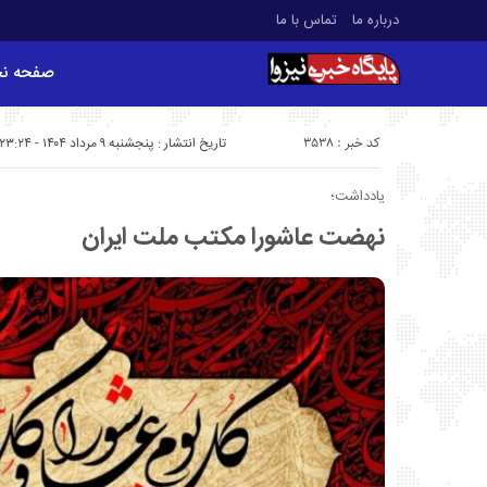
درباره ما
تماس با ما
صفحه ن
کد خبر : 3538
تاریخ انتشار : پنجشنبه ۹ مرداد ۱۴۰۴ - ۲۳:۲۴
یادداشت؛
نهضت عاشورا مکتب ملت ایران