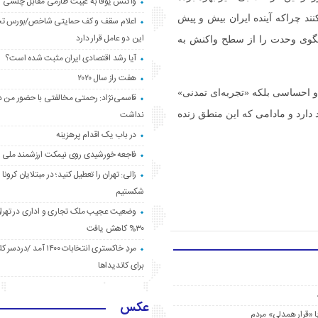
واکنش یوفا به غیبت طارمی مقابل چلسی
نند چراکه آینده ایران بیش و پیش
اعلام سقف و کف حمایتی شاخص/بورس ت
این دو عامل قرار دارد
 الگوی وحدت را از سطح واکنش به
آیا رشد اقتصادی ایران مثبت شده است؟
هفت راز سال ۲۰۲۰
 احساسی بلکه «تجربه‌ای تمدنی»
قاسمی‌نژاد: رحمتی مخالفتی با حضور من د
نداشت
دارد و مادامی که این منطق زنده
در باب یک اقدام پرهزینه
فاجعه خورشیدی روی نیمکت ارزشمند ملی
زالی: تهران را تعطیل کنید؛ در مبتلایان کرونا 
شکستیم
وضعیت عجیب ملک تجاری و اداری در تهران
۳۰% کاهش یافت
مردِ خاکستری انتخابات ۱۴۰۰ آ
برای کاندیداها
عکس