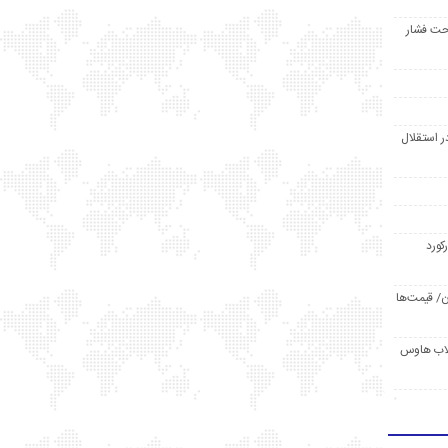
حت فشار
ر استقلال
رکورد
/ قیمت‌ها
مد /دردسر کلاب هاوس