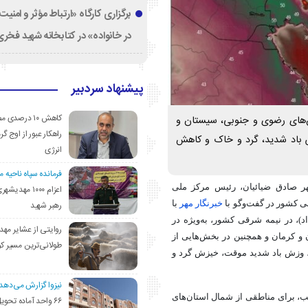
برگزاری کارگاه «ارتباط مؤثر و امنی
در خانواده» در کتابخانه شهید فخری‌
پیشنهاد سردبیر
کاهش ۱۰ درصد
‌های رضوی و جنوبی، سیستان و
راهکار عبور از اوج گرم
ش باد شدید، گرد و خاک و کاهش
انرژی
فرمانده سپاه ناحیه 
هر صادق ضیائیان، رئیس مرکز ملی
اعزام ۱۰۰۰ مهد
رهبر شهید
 کشور در گفت‌وگو با
خبرنگار مهر
با
پایداری‌های جوی در کشور گفت: امروز (شنبه، ۴ مرداد)، در نیمه شرقی کشور، به‌ویژه در
روایتی از عشایر مهد
و کرمان و همچنین در بخش‌هایی از
طولانی‌ترین مسیر ک
، وزش باد شدید موقت، خیزش گرد و
نیزوا گزارش می‌دهد؛
ت بعد از ظهر و شب، برای مناطقی از شمال استان‌های
۶۶ واحد آماده تحوی