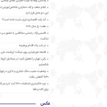
واکنش یوفا به غیبت طارمی مقابل چلسی
اعلام سقف و کف حمایتی شاخص/بورس ت
این دو عامل قرار دارد
آیا رشد اقتصادی ایران مثبت شده است؟
هفت راز سال ۲۰۲۰
قاسمی‌نژاد: رحمتی مخالفتی با حضور من د
نداشت
در باب یک اقدام پرهزینه
فاجعه خورشیدی روی نیمکت ارزشمند ملی
زالی: تهران را تعطیل کنید؛ در مبتلایان کرونا 
شکستیم
وضعیت عجیب ملک تجاری و اداری در تهران
۳۰% کاهش یافت
مردِ خاکستری انتخابات ۱۴۰۰ آ
برای کاندیداها
عکس