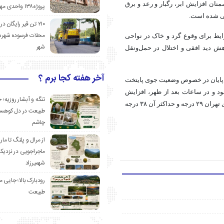
منان افزایش ابر، رگبار و رعد و برق
پروژه۱۳۸ واحدی مهدیشهر
نی شده است.
۲۱۰ تن قیر رایگان در
محلات فرسوده شهرس
نبه (۵ مرداد) تا سه‌شنبه (۷ مرداد)، شرایط برای وقوع گرد و خاک در نواحی
شهر
ش دید افقی و اختلال در حمل‌ونقل
آخر هفته کجا برم ؟
 پایان در خصوص وضعیت جوی پایتخت
صاف پیش‌بینی می‌شود و در ساعات بعد از ظهر، افزایش
تنگه و آبشار روزیه؛ 
سرعت باد و در ساعات شب، قسمتی ابری خواهد بود. حداقل دمای تهران ۲۹ درجه و حداکثر آن ۳۸ درجه
طبیعت در دل کوهست
چاشم
از مرال و پلنگ تا مار
ماجراجویی در نزدیک
شهمیرزاد
رودبارک بالا؛ جایی می
طبیعت