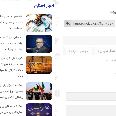
اخبار استان
‌زاده
تخصیص ۱۸ هزار
مالیات در سمنان برای
زیرساخت‌ها
انسجام ملی لازمه ا
روایت‌ها» مدیریت 
رسانه می‌خواهد
انتظار بررسی : 0
مجموع نظرات : 0
رکوردشکنی تاریخی 
واهد شد.
مصرف برق کشور؛ ث
۱۵۲۰ مگاواتی با «
شد.
مردم
ثبت‌نام ۹ هزار زائ
سمنان؛ اوج تقاضا برا
روزهای ابتدایی اس
استاندار: سمنان برای
نقش‌آفرینی ملی در 