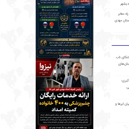
 راه معابر
تان مهدی
خنکای ناب
ان‌های
 کبری؛
ی
ان ابرها و