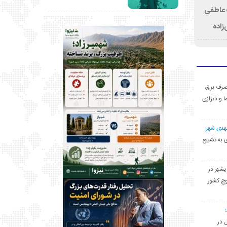
ت عاطفی
زاده
ی مصرف برق،
ا و ناترازی
مهدی شهر:
یشهری به تشییع
یشهر در
وچ کشور
ل در