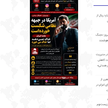
 میلیارد ریال از
مروز؛ «جنگ
هوشمند
در مدیریت
بت کاهش
قرار همدلی»
ر اربعین از
ی اعزام در
ت
زیست‌بوم