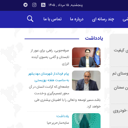
پنجشنبه, ۱۵ مرداد , ۱۴۰۵
شی
چند رسانه ای
درباره ما
تماس با ما
یادداشت
ی کیفیت
صرفه‌جویی، راهی برای عبور از
تابستان و گامی به‌سوی آینده
انرژی
وستای تم
پیام فرماندار شهرستان مهدیشهر
به مناسبت هفته بهزیستی:
جامعه‌ای که کرامت انسان در آن
تان سمنان
محور تصمیم‌گیری و خدمت
باشد،مسیر توسعه و تعالی را با اطمینان بیشتری طی
خواهد کرد.
کشف خودروی
یادداشت؛
سایه‌سار حریر حیا