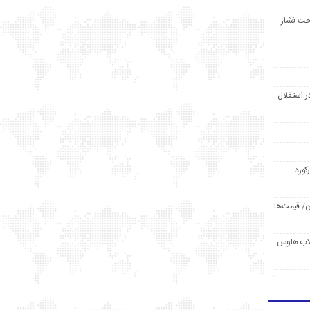
حت فشار
ر استقلال
رکورد
/ قیمت‌ها
مد /دردسر کلاب هاوس