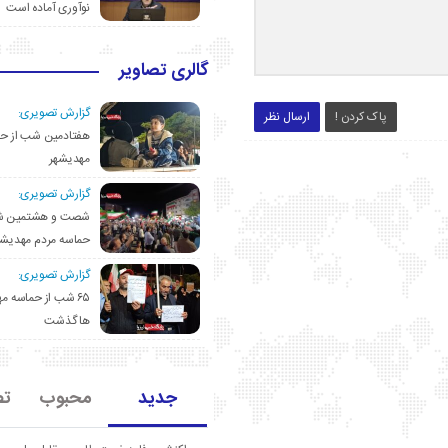
نوآوری آماده است
گالری تصاویر
گزارش تصویری:
پاک کردن !
ارسال نظر
هفتادمین شب از حم
مهدیشهر
گزارش تصویری:
شصت و هشتمین ش
حماسه مردم مهدیشه
گزارش تصویری:
۶۵ شب از حماسه 
ها گذشت
جدید
محبوب
تص