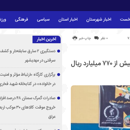
خست
اخبار شهرستان
اخبار استان
سیاسی
فرهنگی
ورز
۰ نظر
چاپ خبر
آخرین اخبار
دستگیری ۲ سارق سابقه‌دار و 
سرقتی در مهدیشهر
بسیج سازندگی مهدی‌شهر در سال ۱۴۰۳ بیش از ۷۷۰ میلیارد ریال
برگزاری کارگاه «ارتباط مؤثر و امنی
در خانواده» در کتابخانه شهید فخری‌
صادرات گمرک سمنان ۸
خروج موقت کالاهای ۳۰ مو
عراق