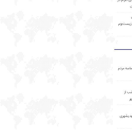
ی اعزام در
ت
زیست‌بوم
اسه مردم
ب از
ر
مهدیشهری