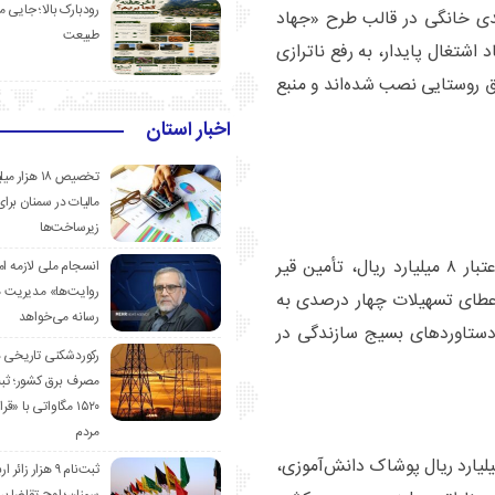
رودبارک بالا؛ جایی می
اه‌اندازی ۶۰ نیروگاه خورشیدی خانگی در قالب طرح «جهاد
طبیعت
 اشتغال پایدار، به رفع ناترازی
طق روستایی نصب شده‌اند و منبع
اخبار استان
تخصیص ۱۸ هزار
مالیات در سمنان برای
زیرساخت‌ها
سرهنگ طاهری مرمت بیش از ۵۰ خانه نیازمندان با اعتبار ۸ میلیارد ریال، تأمین قیر
انسجام ملی لازمه ا
روایت‌ها» مدیریت 
 روستایی، و اعطای تسهیلات چهار درصدی به
رسانه می‌خواهد
دیگر دستاوردهای بسیج سازندگی در
رکوردشکنی تاریخی 
مصرف برق کشور؛ ث
۱۵۲۰ مگاواتی با «
مردم
چنین از توزیع بیش از پنج‌هزار بسته معیشتی، ۵ میلیارد ریال پوشاک دانش‌آموزی،
ثبت‌نام ۹ هزار زائ