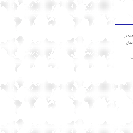
دت در
ادمان