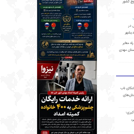
وچ کشور
ل در
 راه معابر
تان مهدی
خنکای ناب
ان‌های
 کبری؛
ی