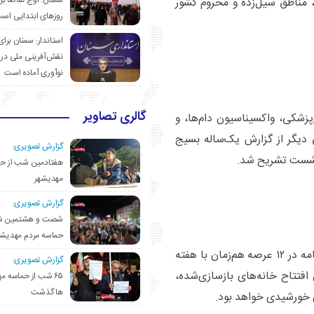
سمنان؛ اوج تقاضا برا
مناطق سیل‌زده و محروم کشور
روزهای ابتدایی اس
استاندار: سمنان برای
نقش‌آفرینی ملی در 
نوآوری آماده است
گالری تصاویر
پزشکی، واکسیناسیون دام‌ها، و
مر، بخشی دیگر از گزارش یک‌ساله بسیج
گزارش تصویری:
نشست تشریح شد.
هفتادمین شب از حم
مهدیشهر
گزارش تصویری:
شصت و هشتمین ش
حماسه مردم مهدیشه
فرمانده ناحیه مقاومت بسیج مهدی‌شهر از اجرای ۱۱۰ برنامه در ۱۲ عرصه هم‌زمان با هفته
گزارش تصویری:
اد که شامل افتتاح خانه‌های بازسازی‌شده،
۶۵ شب از حماسه 
ها گذشت
 خورشیدی خواهد بود.