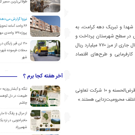
طولانی‌ترین مسیر ک
نیزوا گزارش می‌دهد؛
۶۶ واحد آماده تحوی
هدا و تبریک دهه کرامت، به
پروژه۱۳۸ واحدی مهدیشهر
گی در سطح شهرستان پرداخت و
۲۱۰ تن قیر رایگان در
گفت: «مجموع تسهیلات اشتغال‌زایی پرداخت‌شده در سال جاری از مرز ۷۷۰ میلیارد ریال
محلات فرسوده شهرس
ارفرمایی و طرح‌های اقتصاد
شهر
آخر هفته کجا برم ؟
تنگه و آبشار روزیه؛ 
وی افزود: «در حال حاضر، ۹۰ گروه جهادی، ۹۰ صندوق قرض‌الحسنه و ۱۰ شرکت تعاونی
طبیعت در دل کوهست
تلف محرومیت‌زدایی هستند.»
چاشم
از مرال و پلنگ تا مار
ماجراجویی در نزدیک
شهمیرزاد