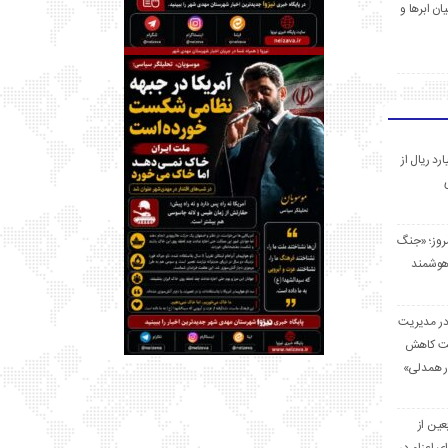
ان ابرها و
 میلیارد ریال از
مروز؛ «جنگ
هوشمند
در مدیریت
بت کاهش
قرار همدلی»
ر اربعین از