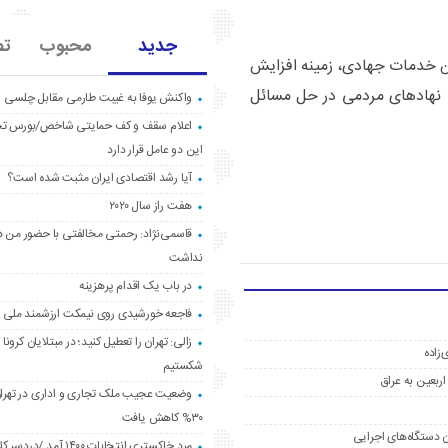
جدید
محبوب
تص
ین خدمات جهادی، زمینه افزایش
 نهادهای مردمی در حل مسائل
واکنش یوفا به غیبت طارمی مقابل چلسی
اعلام سقف و کف حمایتی شاخص/بورس ت
این دو عامل قرار دارد
آیا رشد اقتصادی ایران مثبت شده است؟
هفت راز سال ۲۰۲۰
قاسمی‌نژاد: رحمتی مخالفتی با حضور من د
نداشت
در باب یک اقدام پرهزینه
فاجعه خورشیدی روی نیمکت ارزشمند ملی
زالی: تهران را تعطیل کنید؛ در مبتلایان کرونا 
‌زاده
شکستیم
وضعیت عجیب ملک تجاری و اداری در تهران
۳۰% کاهش یافت
ن دستگاه‌های اجرایی
مردِ خاکستری انتخابات ۱۴۰۰ آ