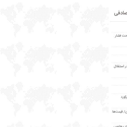
ادفی
حت فشار
ر استقلال
رکورد
/ قیمت‌ها
مد /دردسر کلاب هاوس