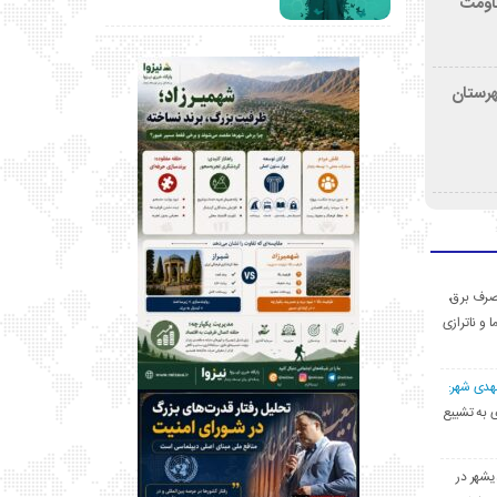
قاومت
هرستان
ی مصرف برق،
ا و ناترازی
مهدی شهر:
یشهری به تشییع
یشهر در