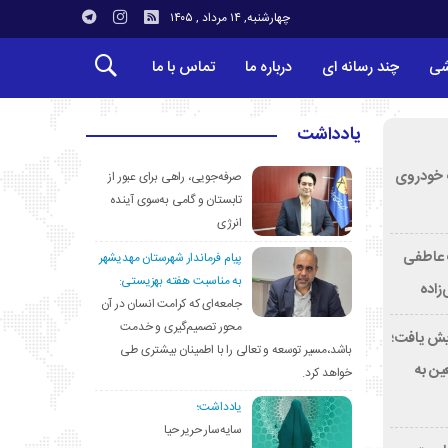
چهارشنبه, ۱۴ مرداد , ۱۴۰۵
شی
چند رسانه ای
درباره ما
تماس با ما
یادداشت
کشف خودروی
صرفه‌جویی، راهی برای عبور از
تابستان و گامی به‌سوی آینده
انرژی
ت عاطفی
پیام فرماندار شهرستان مهدیشهر
به مناسبت هفته بهزیستی:
زاده
جامعه‌ای که کرامت انسان در آن
محور تصمیم‌گیری و خدمت
۴ درصد افزایش یافت؛
باشد،مسیر توسعه و تعالی را با اطمینان بیشتری طی
کب اربعین به
خواهد کرد.
یادداشت؛
سایه‌سار حریر حیا