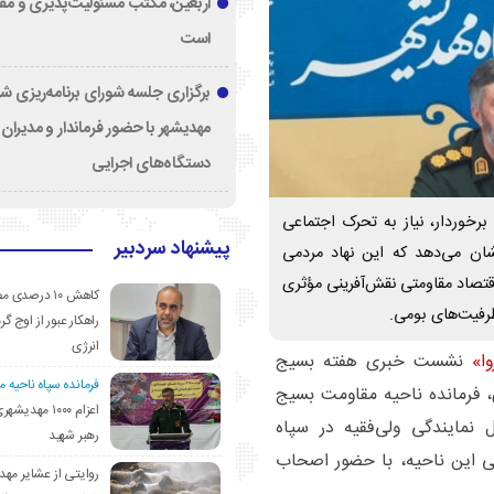
اربعین، مکتب مسئولیت‌پذیری و م
است
برگزاری جلسه شورای برنامه‌ریزی ش
مهدیشهر با حضور فرماندار و مدیران
دستگاه‌های اجرایی
خوردار، نیاز به تحرک اجتماعی
پیشنهاد سردبیر
ان می‌دهد که این نهاد مردمی
قتصاد مقاومتی نقش‌آفرینی مؤثری
کاهش ۱۰ درصد
رفیت‌های بومی.
راهکار عبور از اوج گرم
انرژی
وا»
نشست خبری هفته بسیج
فرمانده سپاه ناحیه 
فرمانده ناحیه مقاومت بسیج
اعزام ۱۰۰۰ مهد
 نمایندگی ولی‌فقیه در سپاه
رهبر شهید
 این ناحیه، با حضور اصحاب
روایتی از عشایر مهد