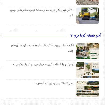
۲۱۰ تن قیر رایگان در راه معابر محلات فرسوده شهرستان مهدی
شهر
آخر هفته کجا برم ؟
تنگه و آبشار روزیه؛ خنکای ناب طبیعت در دل کوهستان‌های
چاشم
از مرال و پلنگ تا مار کبری؛ ماجراجویی در نزدیکی شهمیرزاد
رودبارک بالا؛ جایی میان ابرها و طبیعت