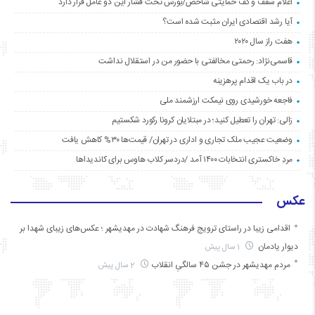
اعلام سقف و کف حمایتی شاخص/بورس تحت فشار این دو عامل قرار دارد
آیا رشد اقتصادی ایران مثبت شده است؟
هفت راز سال ۲۰۲۰
قاسمی‌نژاد: رحمتی مخالفتی با حضور من در استقلال نداشت
در باب یک اقدام پرهزینه
فاجعه خورشیدی روی نیمکت ارزشمند ملی
زالی: تهران را تعطیل کنید؛ در مبتلایان کرونا رکورد شکستیم
وضعیت عجیب ملک تجاری و اداری در تهران/ قیمت‌ها ۳۰% کاهش یافت
مردِ خاکستری انتخابات ۱۴۰۰ آمد /دردسر کلاب هاوس برای کاندیداها
عکس
اقدامی زیبا در راستای ترویج فرهنگ شهادت در مهدیشهر ؛ عکس‌های زیبای شهدا بر
دیوار یادمان
1 سال پیش
مردم مهدیشهر در جشن ۴۵ سالگیِ انقلاب
2 سال پیش