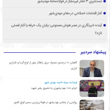
دستگیری ۳ حفار غیرمجاز در فولادمحله مهدیشهر
آغاز اقدامات اصلاحی در معابر مهدی‌شهر
آینده خبرنگاری در عصر هوش مصنوعی؛ پایان یک حرفه یا آغاز فصلی
تازه؟
پیشنهاد سردبیر
کاهش ۱۰ درصدی مصرف برق، راهکار عبور از اوج گرما و ناترازی
انرژی
فرمانده سپاه ناحیه مهدی شهر:
اعزام ۱۰۰۰ مهدیشهری به تشییع رهبر شهید
روایتی از عشایر مهدیشهر در طولانی‌ترین مسیر کوچ کشور