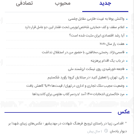
جدید
محبوب
تصادفی
واکنش یوفا به غیبت طارمی مقابل چلسی
اعلام سقف و کف حمایتی شاخص/بورس تحت فشار این دو عامل قرار دارد
آیا رشد اقتصادی ایران مثبت شده است؟
هفت راز سال ۲۰۲۰
قاسمی‌نژاد: رحمتی مخالفتی با حضور من در استقلال نداشت
در باب یک اقدام پرهزینه
فاجعه خورشیدی روی نیمکت ارزشمند ملی
زالی: تهران را تعطیل کنید؛ در مبتلایان کرونا رکورد شکستیم
وضعیت عجیب ملک تجاری و اداری در تهران/ قیمت‌ها ۳۰% کاهش یافت
مردِ خاکستری انتخابات ۱۴۰۰ آمد /دردسر کلاب هاوس برای کاندیداها
عکس
اقدامی زیبا در راستای ترویج فرهنگ شهادت در مهدیشهر ؛ عکس‌های زیبای شهدا بر
دیوار یادمان
1 سال پیش