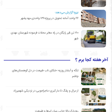
نیزوا گزارش می‌دهد؛
۶۶ واحد آماده تحویل در پروژه۱۳۸ واحدی مهدیشهر
۲۱۰ تن قیر رایگان در راه معابر محلات فرسوده شهرستان مهدی
شهر
آخر هفته کجا برم ؟
تنگه و آبشار روزیه؛ خنکای ناب طبیعت در دل کوهستان‌های
چاشم
از مرال و پلنگ تا مار کبری؛ ماجراجویی در نزدیکی شهمیرزاد
رودبارک بالا؛ جایی میان ابرها و طبیعت