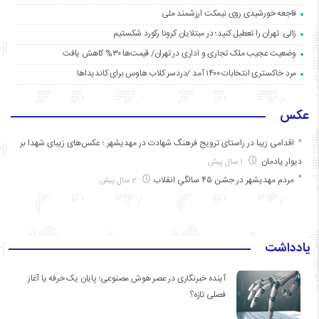
فاجعه خورشیدی روی نیمکت ارزشمند ملی
زالی: تهران را تعطیل کنید؛ در مبتلایان کرونا رکورد شکستیم
وضعیت عجیب ملک تجاری و اداری در تهران/ قیمت‌ها ۳۰% کاهش یافت
مردِ خاکستری انتخابات ۱۴۰۰ آمد /دردسر کلاب هاوس برای کاندیداها
عکس
اقدامی زیبا در راستای ترویج فرهنگ شهادت در مهدیشهر ؛ عکس‌های زیبای شهدا بر
دیوار یادمان
1 سال پیش
مردم مهدیشهر در جشن ۴۵ سالگیِ انقلاب
2 سال پیش
یادداشت
آینده خبرنگاری در عصر هوش مصنوعی؛ پایان یک حرفه یا آغاز
فصلی تازه؟