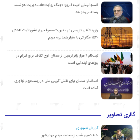
انسجام ملی لازمه امروز؛ «جنگ روایت‌ها» مدیریت هوشمند
رسانه می‌خواهد
رکوردشکنی تاریخی در مدیریت مصرف برق کشور؛ ثبت کاهش
۱۵۲۰ مگاواتی با «قرار همدلی» مردم
ثبت‌نام ۹ هزار زائر اربعین از سمنان؛ اوج تقاضا برای اعزام در
روزهای ابتدایی است
استاندار: سمنان برای نقش‌آفرینی ملی در زیست‌بوم نوآوری
آماده است
گالری تصاویر
گزارش تصویری:
هفتادمین شب از حماسه مردم مهدیشهر