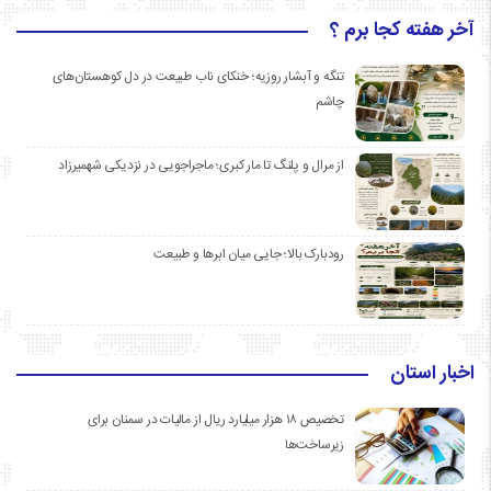
آخر هفته کجا برم ؟
تنگه و آبشار روزیه؛ خنکای ناب طبیعت در دل کوهستان‌های
چاشم
از مرال و پلنگ تا مار کبری؛ ماجراجویی در نزدیکی شهمیرزاد
رودبارک بالا؛ جایی میان ابرها و طبیعت
اخبار استان
تخصیص ۱۸ هزار میلیارد ریال از مالیات در سمنان برای
زیرساخت‌ها