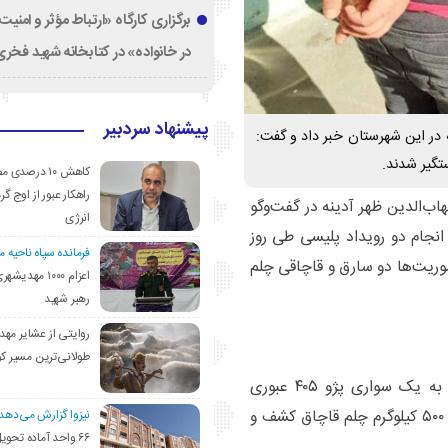
برگزاری کارگاه «ارتباط مؤثر و امنی
در خانواده» در کتابخانه شهید فخری‌
پیشنهاد سردبیر
 در این شهرستان خبر داد و گفت:
تگیر شدند.
کاهش ۱۰ درصد
راهکار عبور از اوج گرم
الدین ظهر آدینه در گفت‌وگو
انرژی
 انجام دو رویداد پلیسی طی روز
فرمانده سپاه ناحیه 
موریت‌ها دو سارق و قاچاقی چلم
اعزام ۱۰۰۰ مهد
رهبر شهید
روایتی از عشایر مهد
طولانی‌ترین مسیر ک
وی با بیان اینکه مأموران انتظامی پاسگاه فولاد محله به یک سواری پژو ۴۰۵ عبوری
مشکوک شده و آن را متوقف کردند، افزود: از این خودرو ۵۰۰ کیلوگرم چلم قاچاق کشف و
نیزوا گزارش می‌دهد؛
۶۶ واحد آماده تحوی