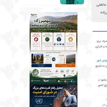
ت عاطفی
زاده
ی مصرف برق،
ا و ناترازی
مهدی شهر:
یشهری به تشییع
یشهر در
وچ کشور
ل در