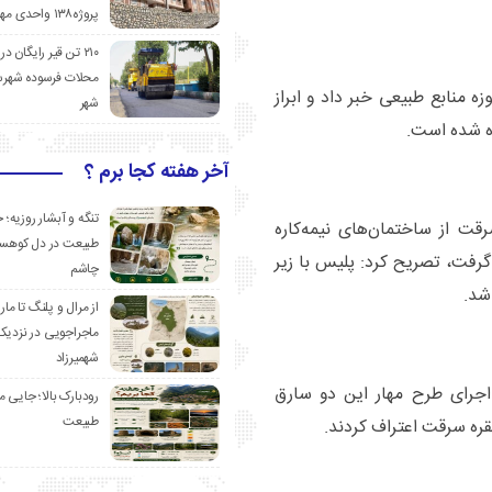
پروژه۱۳۸ واحدی مهدیشهر
۲۱۰ تن قیر رایگان در
محلات فرسوده شهرس
 منابع طبیعی خبر داد و ابراز
شهر
ده شده است.
آخر هفته کجا برم ؟
تنگه و آبشار روزیه؛ 
قت از ساختمان‌های نیمه‌کاره
طبیعت در دل کوهست
رفت، تصریح کرد: پلیس با زیر
چاشم
شد.
از مرال و پلنگ تا مار
ماجراجویی در نزدیک
شهمیرزاد
 اجرای طرح مهار این دو سارق
رودبارک بالا؛ جایی می
طبیعت
قره سرقت اعتراف کردند.