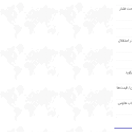
حت فشار
ر استقلال
رکورد
/ قیمت‌ها
مد /دردسر کلاب هاوس