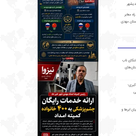
 راه معابر
تان مهدی
خنکای ناب
ان‌های
 کبری؛
ی
ان ابرها و