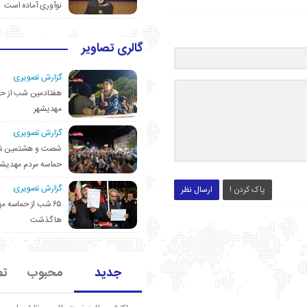
نوآوری آماده است
گالری تصاویر
گزارش تصویری:
هفتادمین شب از حم
مهدیشهر
گزارش تصویری:
شصت و هشتمین ش
حماسه مردم مهدیشه
گزارش تصویری:
پاک کردن !
ارسال نظر
۶۵ شب از حماسه 
ها گذشت
جدید
محبوب
تص