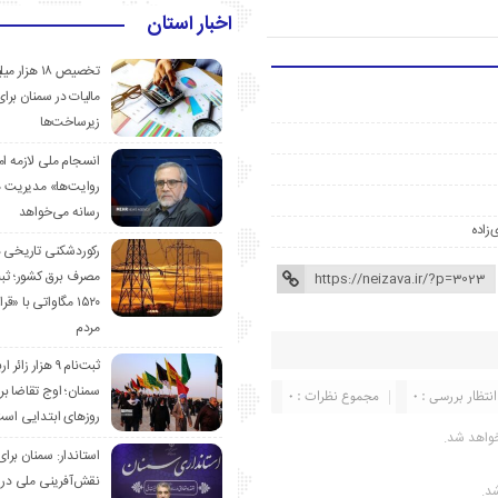
اخبار استان
تخصیص ۱۸ هزار
مالیات در سمنان برای
زیرساخت‌ها
انسجام ملی لازمه ا
روایت‌ها» مدیریت 
رسانه می‌خواهد
‌زاده
رکوردشکنی تاریخی 
مصرف برق کشور؛ ث
۱۵۲۰ مگاواتی با «
مردم
ثبت‌نام ۹ هزار زائ
سمنان؛ اوج تقاضا برا
انتظار بررسی : 0
مجموع نظرات : 0
روزهای ابتدایی اس
واهد شد.
استاندار: سمنان برای
نقش‌آفرینی ملی در 
شد.