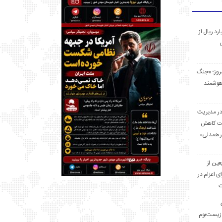
 میلیارد ریال از
مروز؛ «جنگ
هوشمند
در مدیریت
بت کاهش
قرار همدلی»
ر اربعین از
ی اعزام در
ت
زیست‌بوم