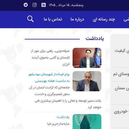
پنجشنبه, ۱۵ مرداد , ۱۴۰۵
شی
چند رسانه ای
درباره ما
تماس با ما
یادداشت
ی کیفیت
صرفه‌جویی، راهی برای عبور از
تابستان و گامی به‌سوی آینده
انرژی
وستای تم
پیام فرماندار شهرستان مهدیشهر
به مناسبت هفته بهزیستی:
جامعه‌ای که کرامت انسان در آن
تان سمنان
محور تصمیم‌گیری و خدمت
باشد،مسیر توسعه و تعالی را با اطمینان بیشتری طی
خواهد کرد.
کشف خودروی
یادداشت؛
سایه‌سار حریر حیا