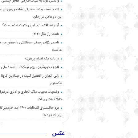
واکنش یوفا به غیبت طارمی مقابل چلسی
اعلام سقف و کف حمایتی شاخص/بورس ت
این دو عامل قرار دارد
آیا رشد اقتصادی ایران مثبت شده است؟
هفت راز سال ۲۰۲۰
قاسمی‌نژاد: رحمتی مخالفتی با حضور من د
نداشت
در باب یک اقدام پرهزینه
فاجعه خورشیدی روی نیمکت ارزشمند ملی
زالی: تهران را تعطیل کنید؛ در مبتلایان کرونا 
شکستیم
وضعیت عجیب ملک تجاری و اداری در تهران
۳۰% کاهش یافت
مردِ خاکستری انتخابات ۱۴۰۰ آ
برای کاندیداها
عکس