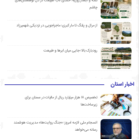
تنگه و آبشار روزیه؛ خنکای ناب طبیعت در دل کوهستان‌های
چاشم
از مرال و پلنگ تا مار کبری؛ ماجراجویی در نزدیکی شهمیرزاد
رودبارک بالا؛ جایی میان ابرها و طبیعت
اخبار استان
تخصیص ۱۸ هزار میلیارد ریال از مالیات در سمنان برای
زیرساخت‌ها
انسجام ملی لازمه امروز؛ «جنگ روایت‌ها» مدیریت هوشمند
رسانه می‌خواهد