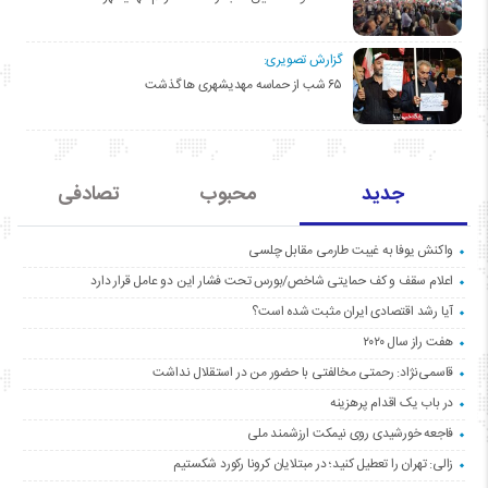
گزارش تصویری:
۶۵ شب از حماسه مهدیشهری ها گذشت
جدید
محبوب
تصادفی
واکنش یوفا به غیبت طارمی مقابل چلسی
اعلام سقف و کف حمایتی شاخص/بورس تحت فشار این دو عامل قرار دارد
آیا رشد اقتصادی ایران مثبت شده است؟
هفت راز سال ۲۰۲۰
قاسمی‌نژاد: رحمتی مخالفتی با حضور من در استقلال نداشت
در باب یک اقدام پرهزینه
فاجعه خورشیدی روی نیمکت ارزشمند ملی
زالی: تهران را تعطیل کنید؛ در مبتلایان کرونا رکورد شکستیم