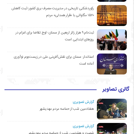
رکوردشکنی تاریخی در مدیریت مصرف برق کشور؛ ثبت کاهش
۱۵۲۰ مگاواتی با «قرار همدلی» مردم
ثبت‌نام ۹ هزار زائر اربعین از سمنان؛ اوج تقاضا برای اعزام در
روزهای ابتدایی است
استاندار: سمنان برای نقش‌آفرینی ملی در زیست‌بوم نوآوری
آماده است
گالری تصاویر
گزارش تصویری:
هفتادمین شب از حماسه مردم مهدیشهر
گزارش تصویری:
شصت و هشتمین شب از حماسه مردم مهدیشهر