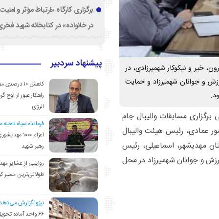
برگزاری کارگاه «ارتباط مؤثر و امنی
در خانواده» در کتابخانه شهید فخری‌
پیشنهاد سردبیر
ون، خیر و نیکوکار شهمیرزادی، در
ورزش و جوانان شهمیرزاد و حمایت
کاهش ۱۰ درصد
د.
راهکار عبور از اوج گرم
انرژی
برگزاری مسابقات والیبال جام
فرمانده سپاه ناحیه 
ور عمادی، رئیس هیئت والیبال
اعزام ۱۰۰۰ مهد
تان مهدیشهر، اسماعیلی، رئیس
رهبر شهید
ورزش و جوانان شهمیرزاد در محل
روایتی از عشایر مهد
طولانی‌ترین مسیر ک
نیزوا گزارش می‌دهد؛
۶۶ واحد آماده تحوی