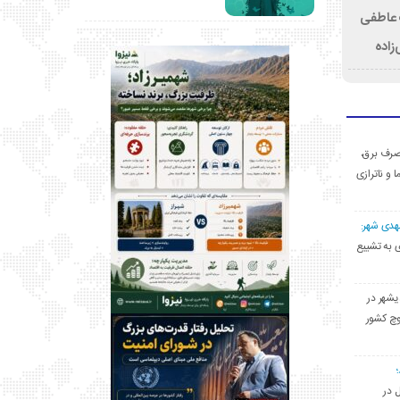
ت عاطفی
زاده
ی مصرف برق،
ا و ناترازی
مهدی شهر:
یشهری به تشییع
یشهر در
وچ کشور
ل در