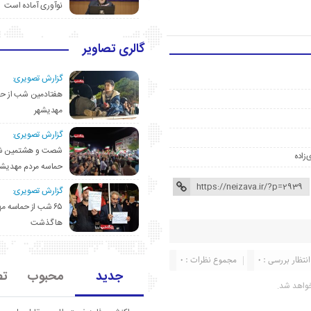
نوآوری آماده است
گالری تصاویر
گزارش تصویری:
هفتادمین شب از حم
مهدیشهر
گزارش تصویری:
شصت و هشتمین ش
‌زاده
حماسه مردم مهدیشه
گزارش تصویری:
۶۵ شب از حماسه 
ها گذشت
انتظار بررسی : 0
مجموع نظرات : 0
جدید
محبوب
تص
واهد شد.