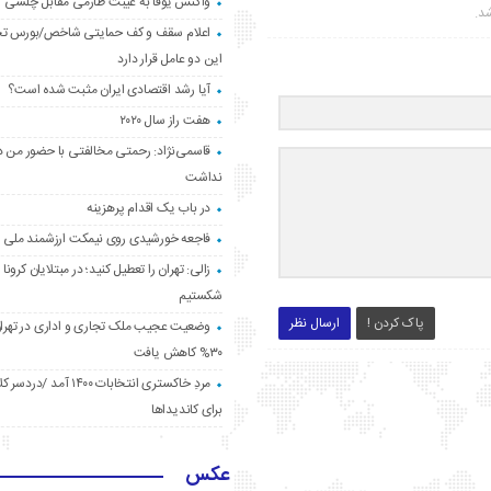
واکنش یوفا به غیبت طارمی مقابل چلسی
شد.
اعلام سقف و کف حمایتی شاخص/بورس ت
این دو عامل قرار دارد
آیا رشد اقتصادی ایران مثبت شده است؟
هفت راز سال ۲۰۲۰
قاسمی‌نژاد: رحمتی مخالفتی با حضور من د
نداشت
در باب یک اقدام پرهزینه
فاجعه خورشیدی روی نیمکت ارزشمند ملی
زالی: تهران را تعطیل کنید؛ در مبتلایان کرونا 
شکستیم
پاک کردن !
ارسال نظر
وضعیت عجیب ملک تجاری و اداری در تهران
۳۰% کاهش یافت
مردِ خاکستری انتخابات ۱۴۰۰ آ
برای کاندیداها
عکس