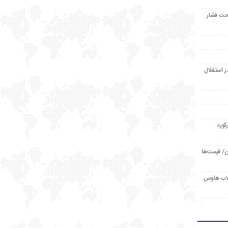
حت فشار
ر استقلال
رکورد
/ قیمت‌ها
مد /دردسر کلاب هاوس