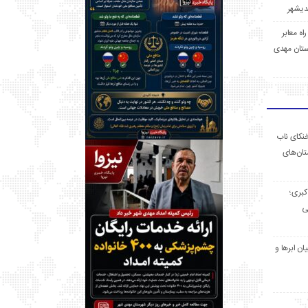
 راه معابر
تان مهدی
خنکای ناب
ان‌های
 کبری؛
ی
ان ابرها و