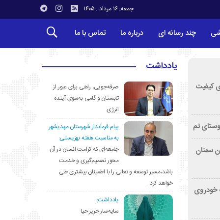
جمعه, ۱۶ مرداد , ۱۴۰۵
شی
چند رسانه ای
درباره ما
تماس با ما
یادداشت
ی کیفیت
صرفه‌جویی، راهی برای عبور از
تابستان و گامی به‌سوی آینده
انرژی
وستای تم
پیام فرماندار شهرستان مهدیشهر
به مناسبت هفته بهزیستی:
جامعه‌ای که کرامت انسان در آن
تان سمنان
محور تصمیم‌گیری و خدمت
باشد،مسیر توسعه و تعالی را با اطمینان بیشتری طی
خواهد کرد.
کشف خودروی
یادداشت؛
سایه‌سار حریر حیا