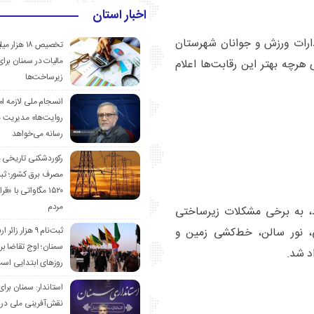
اخبار استان
ارات ورزش و جوانان شهرستان
تخصیص ۱۸ هزار
مالیات در سمنان برای
 هرچه بهتر این رقابت‌ها اعلام
زیرساخت‌ها
انسجام ملی لازمه ا
روایت‌ها» مدیریت 
رسانه می‌خواهد
رکوردشکنی تاریخی 
مصرف برق کشور؛ ث
۱۵۲۰ مگاواتی با «
مردم
اد، به برخی مشکلات زیرساختی
ثبت‌نام ۹ هزار زائ
، نور سالن، خط‌کشی زمین و
سمنان؛ اوج تقاضا برا
د شد.
روزهای ابتدایی اس
استاندار: سمنان برای
نقش‌آفرینی ملی در 