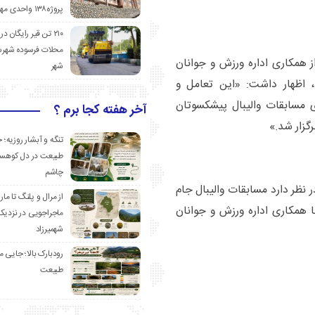
پروژه۱۳۸ واحدی مهدیشهر
۲۱۰ تن قیر رایگان در
محلات فرسوده شهرس
 همکاری اداره ورزش و جوانان
شهر
، اظهار داشت: «این تعامل و
 مسابقات والیبال پیشکسوتان
آخر هفته کجا برم ؟
گزار شد.»
تنگه و آبشار روزیه؛ 
طبیعت در دل کوهست
چاشم
ر نظر دارد مسابقات والیبال جام
از مرال و پلنگ تا مار
ا همکاری اداره ورزش و جوانان
ماجراجویی در نزدیک
شهمیرزاد
رودبارک بالا؛ جایی می
طبیعت