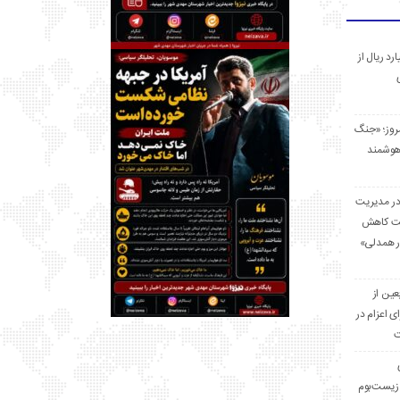
 میلیارد ریال از
مروز؛ «جنگ
هوشمند
در مدیریت
بت کاهش
قرار همدلی»
ر اربعین از
ی اعزام در
ت
زیست‌بوم