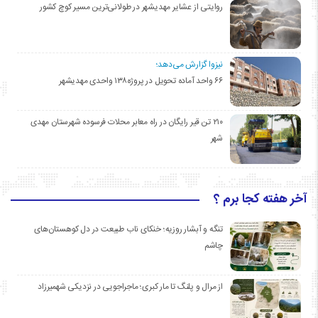
روایتی از عشایر مهدیشهر در طولانی‌ترین مسیر کوچ کشور
نیزوا گزارش می‌دهد؛
۶۶ واحد آماده تحویل در پروژه۱۳۸ واحدی مهدیشهر
۲۱۰ تن قیر رایگان در راه معابر محلات فرسوده شهرستان مهدی
شهر
آخر هفته کجا برم ؟
تنگه و آبشار روزیه؛ خنکای ناب طبیعت در دل کوهستان‌های
چاشم
از مرال و پلنگ تا مار کبری؛ ماجراجویی در نزدیکی شهمیرزاد