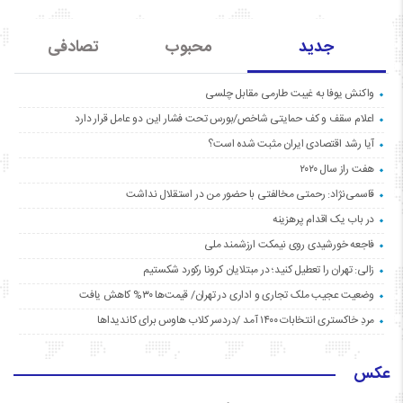
جدید
محبوب
تصادفی
واکنش یوفا به غیبت طارمی مقابل چلسی
اعلام سقف و کف حمایتی شاخص/بورس تحت فشار این دو عامل قرار دارد
آیا رشد اقتصادی ایران مثبت شده است؟
هفت راز سال ۲۰۲۰
قاسمی‌نژاد: رحمتی مخالفتی با حضور من در استقلال نداشت
در باب یک اقدام پرهزینه
فاجعه خورشیدی روی نیمکت ارزشمند ملی
زالی: تهران را تعطیل کنید؛ در مبتلایان کرونا رکورد شکستیم
وضعیت عجیب ملک تجاری و اداری در تهران/ قیمت‌ها ۳۰% کاهش یافت
مردِ خاکستری انتخابات ۱۴۰۰ آمد /دردسر کلاب هاوس برای کاندیداها
عکس