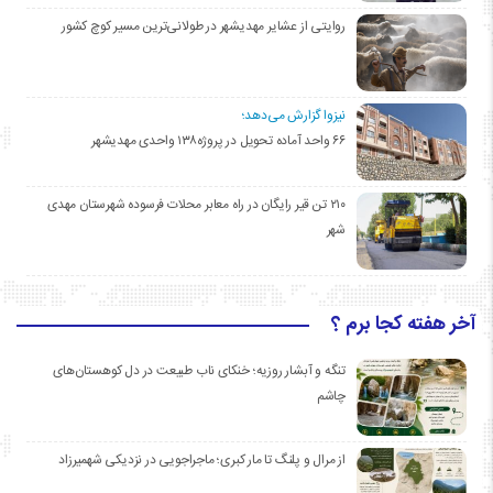
روایتی از عشایر مهدیشهر در طولانی‌ترین مسیر کوچ کشور
نیزوا گزارش می‌دهد؛
۶۶ واحد آماده تحویل در پروژه۱۳۸ واحدی مهدیشهر
۲۱۰ تن قیر رایگان در راه معابر محلات فرسوده شهرستان مهدی
شهر
آخر هفته کجا برم ؟
تنگه و آبشار روزیه؛ خنکای ناب طبیعت در دل کوهستان‌های
چاشم
از مرال و پلنگ تا مار کبری؛ ماجراجویی در نزدیکی شهمیرزاد