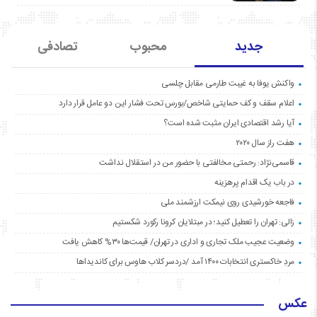
جدید
محبوب
تصادفی
واکنش یوفا به غیبت طارمی مقابل چلسی
اعلام سقف و کف حمایتی شاخص/بورس تحت فشار این دو عامل قرار دارد
آیا رشد اقتصادی ایران مثبت شده است؟
هفت راز سال ۲۰۲۰
قاسمی‌نژاد: رحمتی مخالفتی با حضور من در استقلال نداشت
در باب یک اقدام پرهزینه
فاجعه خورشیدی روی نیمکت ارزشمند ملی
زالی: تهران را تعطیل کنید؛ در مبتلایان کرونا رکورد شکستیم
وضعیت عجیب ملک تجاری و اداری در تهران/ قیمت‌ها ۳۰% کاهش یافت
مردِ خاکستری انتخابات ۱۴۰۰ آمد /دردسر کلاب هاوس برای کاندیداها
عکس