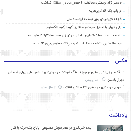
قاسمی‌نژاد: رحمتی مخالفتی با حضور من در استقلال نداشت
در باب یک اقدام پرهزینه
فاجعه خورشیدی روی نیمکت ارزشمند ملی
زالی: تهران را تعطیل کنید؛ در مبتلایان کرونا رکورد شکستیم
وضعیت عجیب ملک تجاری و اداری در تهران/ قیمت‌ها ۳۰% کاهش یافت
مردِ خاکستری انتخابات ۱۴۰۰ آمد /دردسر کلاب هاوس برای کاندیداها
عکس
اقدامی زیبا در راستای ترویج فرهنگ شهادت در مهدیشهر ؛ عکس‌های زیبای شهدا بر
دیوار یادمان
1 سال پیش
مردم مهدیشهر در جشن ۴۵ سالگیِ انقلاب
2 سال پیش
یادداشت
آینده خبرنگاری در عصر هوش مصنوعی؛ پایان یک حرفه یا آغاز