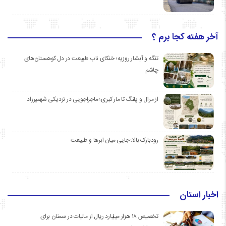
آخر هفته کجا برم ؟
تنگه و آبشار روزیه؛ خنکای ناب طبیعت در دل کوهستان‌های
چاشم
از مرال و پلنگ تا مار کبری؛ ماجراجویی در نزدیکی شهمیرزاد
رودبارک بالا؛ جایی میان ابرها و طبیعت
اخبار استان
تخصیص ۱۸ هزار میلیارد ریال از مالیات در سمنان برای