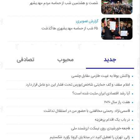
شصت و هشتمین شب از حماسه مردم مهدیشهر
گزارش تصویری:
۶۵ شب از حماسه مهدیشهری ها گذشت
جدید
محبوب
تصادفی
واکنش یوفا به غیبت طارمی مقابل چلسی
اعلام سقف و کف حمایتی شاخص/بورس تحت فشار این دو عامل قرار دارد
آیا رشد اقتصادی ایران مثبت شده است؟
هفت راز سال ۲۰۲۰
قاسمی‌نژاد: رحمتی مخالفتی با حضور من در استقلال نداشت
در باب یک اقدام پرهزینه
فاجعه خورشیدی روی نیمکت ارزشمند ملی
زالی: تهران را تعطیل کنید؛ در مبتلایان کرونا رکورد شکستیم