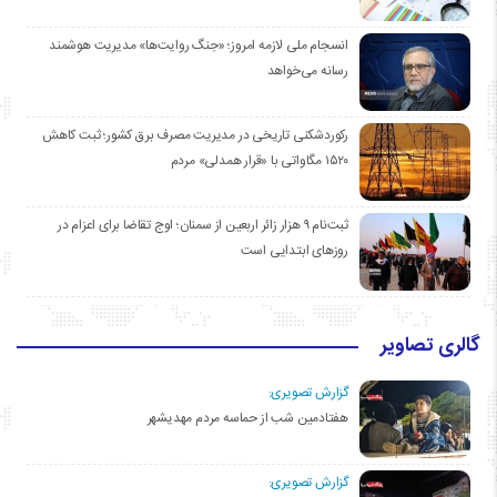
انسجام ملی لازمه امروز؛ «جنگ روایت‌ها» مدیریت هوشمند
رسانه می‌خواهد
رکوردشکنی تاریخی در مدیریت مصرف برق کشور؛ ثبت کاهش
۱۵۲۰ مگاواتی با «قرار همدلی» مردم
ثبت‌نام ۹ هزار زائر اربعین از سمنان؛ اوج تقاضا برای اعزام در
روزهای ابتدایی است
گالری تصاویر
گزارش تصویری:
هفتادمین شب از حماسه مردم مهدیشهر
گزارش تصویری: