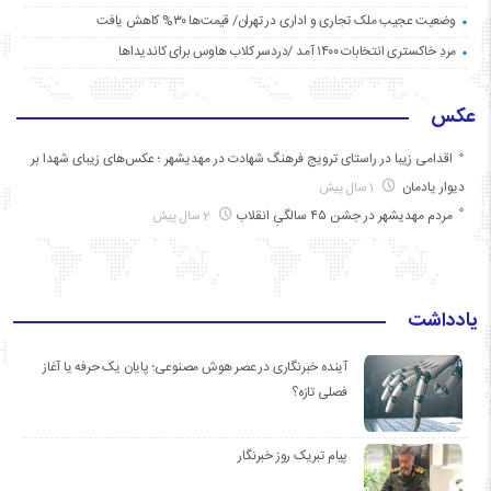
وضعیت عجیب ملک تجاری و اداری در تهران/ قیمت‌ها ۳۰% کاهش یافت
مردِ خاکستری انتخابات ۱۴۰۰ آمد /دردسر کلاب هاوس برای کاندیداها
عکس
اقدامی زیبا در راستای ترویج فرهنگ شهادت در مهدیشهر ؛ عکس‌های زیبای شهدا بر
دیوار یادمان
1 سال پیش
مردم مهدیشهر در جشن ۴۵ سالگیِ انقلاب
2 سال پیش
یادداشت
آینده خبرنگاری در عصر هوش مصنوعی؛ پایان یک حرفه یا آغاز
فصلی تازه؟
پیام تبریک روز خبرنگار